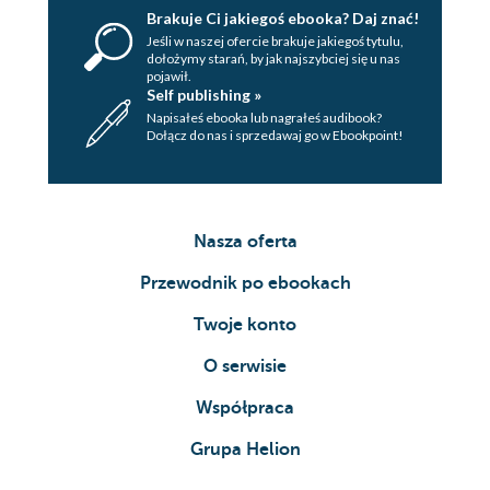
Brakuje Ci jakiegoś ebooka? Daj znać!
Jeśli w naszej ofercie brakuje jakiegoś tytulu,
dołożymy starań, by jak najszybciej się u nas
pojawił.
Self publishing »
Napisałeś ebooka lub nagrałeś audibook?
Dołącz do nas i sprzedawaj go w Ebookpoint!
Nasza oferta
Przewodnik po ebookach
Twoje konto
O serwisie
Współpraca
Grupa Helion