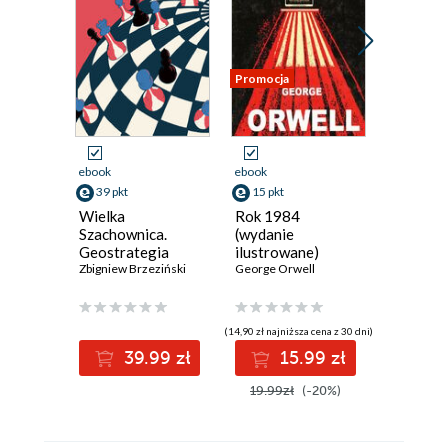
Promocja
Promocja
ebook
ebook
ebook
39 pkt
15 pkt
12 pkt
Wielka
Rok 1984
Faszyst
Szachownica.
(wydanie
trzon r
Geostrategia
ilustrowane)
nacjona
amerykańskiego
Zbigniew Brzeziński
George Orwell
ukraińsk
przywództwa
(14,90 zł najniższa cena z 30 dni)
(7,90 zł najniż
39.99 zł
15.99 zł
1
19.99zł
(-20%)
15.00z