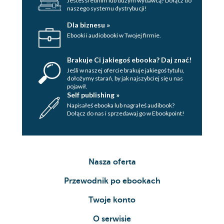
Jesteś średnim lub dużym wydawcą? Dołącz do
naszego systemu dystrybucji!
Dla biznesu »
Ebooki i audiobooki w Twojej firmie.
Brakuje Ci jakiegoś ebooka? Daj znać!
Jeśli w naszej ofercie brakuje jakiegoś tytulu,
dołożymy starań, by jak najszybciej się u nas
pojawił.
Self publishing »
Napisałeś ebooka lub nagrałeś audibook?
Dołącz do nas i sprzedawaj go w Ebookpoint!
Nasza oferta
Przewodnik po ebookach
Twoje konto
O serwisie