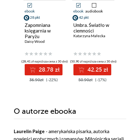
ebook
ebook
audiobook
ebook
28 pkt
42 pkt
21 pkt
Zapomniana
Umbra. Światło w
Miłość z
księgarnia w
ciemności
ogłosze
Paryżu
Katarzyna Małecka
Małgorzat
Daisy Wood
(28,41 zł najniższa cena z 30 dni)
(50,90 zł najniższa cena z 30 dni)
(19,49 zł najni
28.78 zł
42.25 zł
2
36.90zł
(-22%)
50.90zł
(-17%)
29.99z
O autorze
ebooka
Laurelin Paige
- amerykańska pisarka, autorka
powieści erotycznych i romansów. Miłośniczka seriali