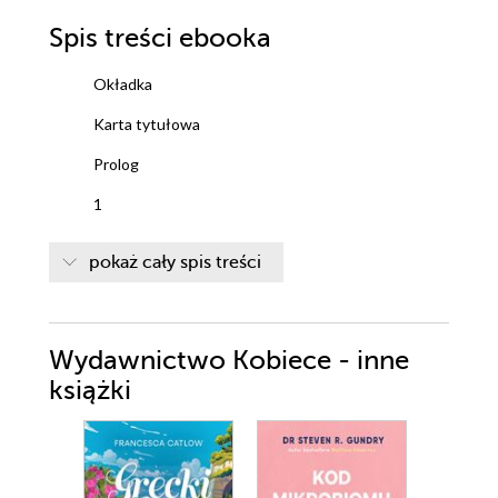
Spis treści
ebooka
Okładka
Karta tytułowa
Prolog
1
2
pokaż cały spis treści
3
4
Wydawnictwo Kobiece - inne
5
książki
6
7
8