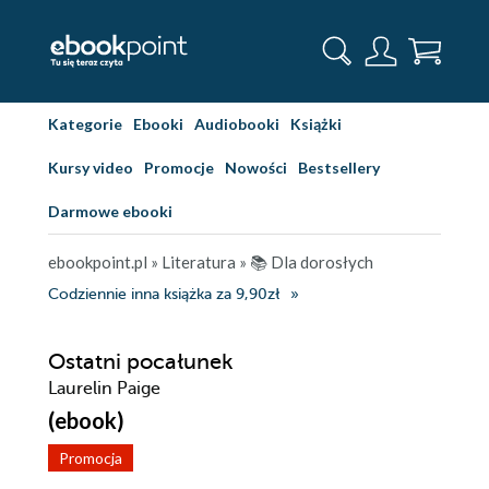
Kategorie
Ebooki
Audiobooki
Książki
Kursy video
Promocje
Nowości
Bestsellery
Darmowe ebooki
ebookpoint.pl
»
Literatura
»
📚 Dla dorosłych
Codziennie inna książka za 9,90zł
Ostatni pocałunek
Laurelin Paige
(ebook)
Promocja