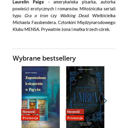
Laurelin Paige
- amerykańska pisarka, autorka
powieści erotycznych i romansów. Miłośniczka seriali
typu
Gra o tron
czy
Walking Dead
. Wielbicielka
Michaela Fassbendera. Członkini Międzynarodowego
Klubu MENSA. Prywatnie żona i matka trzech córek.
Wybrane bestsellery
Nowość
Nowość
Nowość
Promocja
Promocja
Promocja