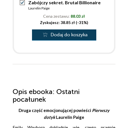
Zabójczy sekret. Brutal Billionaire
Laurelin Paige
Cena zestawu:
88.03 zł
Zyskujesz: 38.85 zł (-31%)
Dodaj do koszyka
Opis
ebooka
: Ostatni
pocałunek
Druga część emocjonującej powieści
Pierwszy
dotyk
Laurelin Paige
Emily Wayborn dokładnie wie, czego pragnie