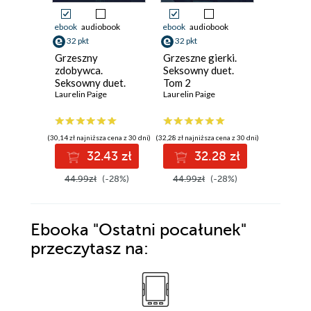
ebook
audiobook
ebook
audiobook
ebook
aud
32 pkt
32 pkt
35 pkt
Grzeszny
Grzeszne gierki.
Zabójczy
zdobywca.
Seksowny duet.
Brutal Bi
Seksowny duet.
Tom 2
Laurelin P
Tom 1
Laurelin Paige
Laurelin Paige
(30,14 zł najniższa cena z 30 dni)
(32,28 zł najniższa cena z 30 dni)
(32,28 zł najni
32.43 zł
32.28 zł
3
44.99zł
(-28%)
44.99zł
(-28%)
44.99z
Ebooka
"Ostatni pocałunek"
przeczytasz na: