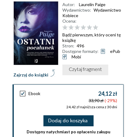
Autor:
Laurelin Paige
Wydawnictwo:
Wydawnictwo
Kobiece
Ocena:
Bądź pierwszym, który oceni tę
książkę
Stron:
496
Dostępne formaty:
ePub
Mobi
Czytaj fragment
Zajrzyj do książki
24,12 zł
Ebook
33,90 zł
(-29%)
24,42 zł najniższa cena z 30 dni
Dodaj do koszyka
Dostępny natychmiast po opłaceniu zakupu