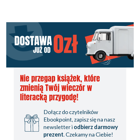
21
22
23
24
25
26
Podziękowania
Nie przegap książek, które
Karta redakcyjna
zmienią Twój wieczór w
literacką przygodę!
Dołącz do czytelników
Ebookpoint, zapisz się na nasz
newsletter i
odbierz darmowy
prezent
. Czekamy na Ciebie!