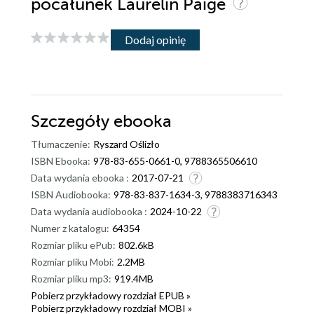
pocałunek Laurelin Paige
Dodaj opinię
Szczegóły
ebooka
Tłumaczenie:
Ryszard Oślizło
ISBN Ebooka:
978-83-655-0661-0, 9788365506610
Data wydania ebooka :
2017-07-21
ISBN Audiobooka:
978-83-837-1634-3, 9788383716343
Data wydania audiobooka :
2024-10-22
Numer z katalogu:
64354
Rozmiar pliku ePub:
802.6kB
Rozmiar pliku Mobi:
2.2MB
Rozmiar pliku mp3:
919.4MB
Pobierz przykładowy rozdział EPUB »
Pobierz przykładowy rozdział MOBI »