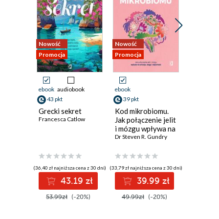
9
10
Nowość
Nowość
Promocja
11
Promocja
Promocja
12
13
ebook
audiobook
ebook
ebook
14
43 pkt
39 pkt
39 pkt
Grecki sekret
Kod mikrobiomu.
Klątwa A
15
Francesca Catlow
Jak połączenie jelit
Sarah Pen
i mózgu wpływa na
16
emocje, wagę i
Dr Steven R. Gundry
odporność
17
(36,40 zł najniższa cena z 30 dni)
(33,79 zł najniższa cena z 30 dni)
(33,48 zł najni
18
43.19 zł
39.99 zł
3
19
53.99zł
(-20%)
49.99zł
(-20%)
49.99z
20