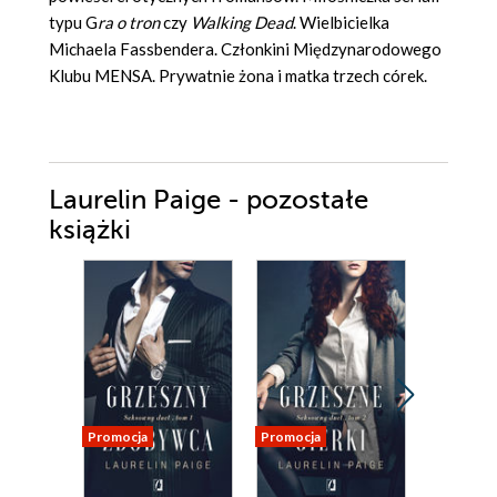
typu G
ra o tron
czy
Walking Dead
. Wielbicielka
Michaela Fassbendera. Członkini Międzynarodowego
Klubu MENSA. Prywatnie żona i matka trzech córek.
Laurelin Paige - pozostałe
książki
Promocja
Promocja
Promocja