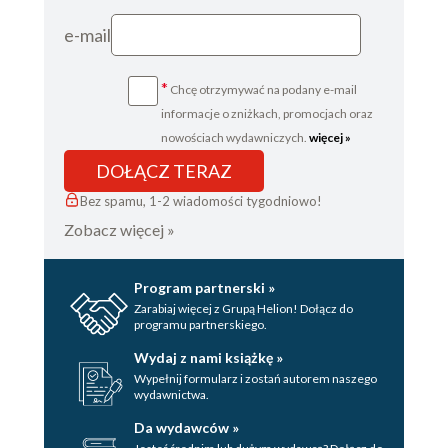
e-mail
*
Chcę otrzymywać na podany e-mail
informacje o zniżkach, promocjach oraz
nowościach wydawniczych.
więcej »
DOŁĄCZ TERAZ
Bez spamu, 1-2 wiadomości tygodniowo!
Zobacz więcej »
Program partnerski »
Zarabiaj więcej z Grupą Helion! Dołącz do
programu partnerskiego.
Wydaj z nami książkę »
Wypełnij formularz i zostań autorem naszego
wydawnictwa.
Da wydawców »