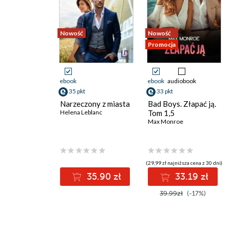
Nowość
Nowość
Promocja
ebook
ebook
audiobook
35 pkt
33 pkt
Narzeczony z miasta
Bad Boys. Złapać ją.
Helena Leblanc
Tom 1,5
Max Monroe
(29,99 zł najniższa cena z 30 dni)
35.90 zł
33.19 zł
39.99zł
(-17%)