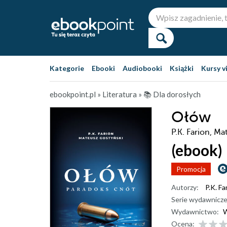
Kategorie
Ebooki
Audiobooki
Książki
Kursy v
ebookpoint.pl
»
Literatura
»
📚 Dla dorosłych
Ołów
P.K. Farion, M
(ebook)
Promocja
Autorzy:
P.K. Fa
Serie wydawnicze
Wydawnictwo:
W
Ocena: