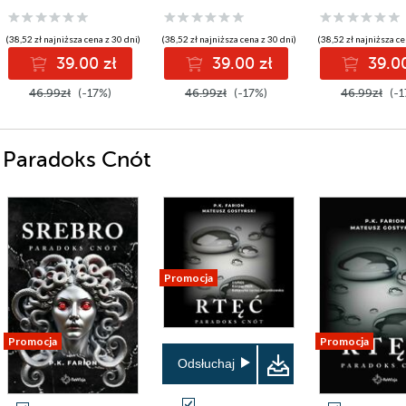
(38,52 zł najniższa cena z 30 dni)
(38,52 zł najniższa cena z 30 dni)
(38,52 zł najniższa ce
39.00 zł
39.00 zł
39.00
46.99zł
(-17%)
46.99zł
(-17%)
46.99zł
(-1
i Paradoks Cnót
Promocja
Promocja
Promocja
Odsłuchaj