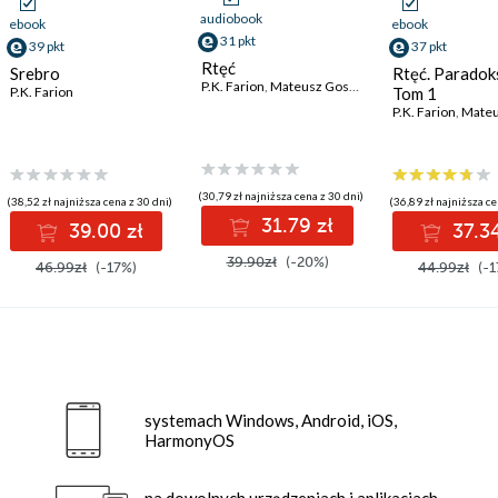
audiobook
ebook
ebook
31 pkt
39 pkt
37 pkt
Rtęć
Srebro
Rtęć. Paradok
P.K. Farion
,
Mateusz Gostyński
P.K. Farion
Tom 1
P.K. Farion
,
Mateusz
(30,79 zł najniższa cena z 30 dni)
(38,52 zł najniższa cena z 30 dni)
(36,89 zł najniższa ce
31.79 zł
39.00 zł
37.34
39.90zł
(-20%)
46.99zł
(-17%)
44.99zł
(-1
systemach Windows, Android, iOS,
HarmonyOS