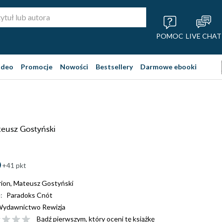
POMOC
LIVE CHAT
ideo
Promocje
Nowości
Bestsellery
Darmowe ebooki
ateusz Gostyński
+41 pkt
rion
,
Mateusz Gostyński
:
Paradoks Cnót
ydawnictwo Rewizja
Bądź pierwszym, który oceni tę książkę