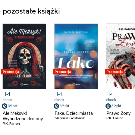
- pozostałe książki
Promocja
Promocja
Promocja
ebook
ebook
ebook
39 pkt
39 pkt
39 pkt
Ale Meksyk!
Fake. Dzieci miasta
Prawo Żony
Wybudzone demony
Mateusz Gostyński
P.K. Farion
P.K. Farion