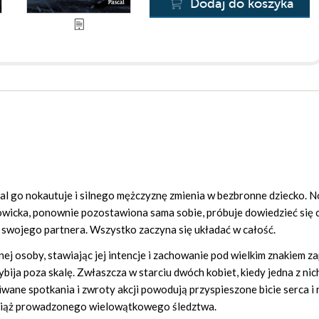
Dodaj do koszyka
mal go nokautuje i silnego mężczyznę zmienia w bezbronne dziecko. 
owicka, ponownie pozostawiona sama sobie, próbuje dowiedzieć się 
 swojego partnera. Wszystko zaczyna się układać w całość.
ej osoby, stawiając jej intencje i zachowanie pod wielkim znakiem za
ja poza skalę. Zwłaszcza w starciu dwóch kobiet, kiedy jedna z nich 
kiwane spotkania i zwroty akcji powodują przyspieszone bicie serca i 
wciąż prowadzonego wielowątkowego śledztwa.