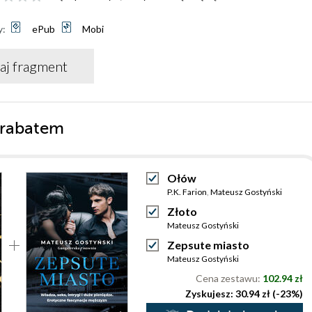
y:
ePub
Mobi
aj fragment
 rabatem
Ołów
P.K. Farion
,
Mateusz Gostyński
Złoto
Mateusz Gostyński
Zepsute miasto
Mateusz Gostyński
Cena zestawu:
102.94 zł
Zyskujesz: 30.94 zł (-23%)