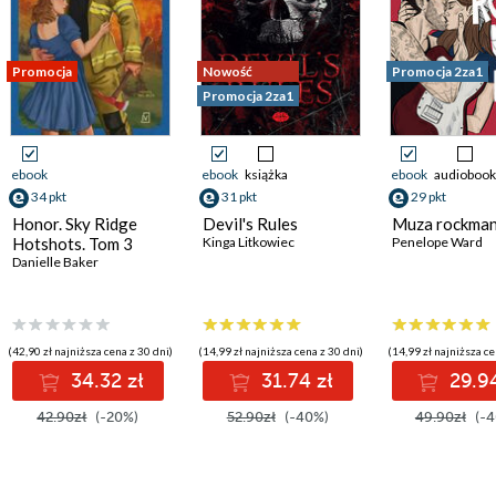
Promocja
Nowość
Promocja 2za1
Promocja 2za1
ebook
ebook
książka
ebook
audiobook
34 pkt
31 pkt
29 pkt
Honor. Sky Ridge
Devil's Rules
Muza rockma
Hotshots. Tom 3
Kinga Litkowiec
Penelope Ward
Danielle Baker
(42,90 zł najniższa cena z 30 dni)
(14,99 zł najniższa cena z 30 dni)
(14,99 zł najniższa ce
34.32 zł
31.74 zł
29.94
42.90zł
(-20%)
52.90zł
(-40%)
49.90zł
(-4