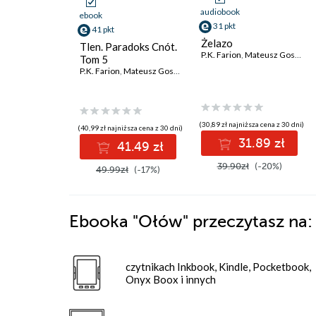
audiobook
ebook
31 pkt
41 pkt
Żelazo
Tlen. Paradoks Cnót.
P.K. Farion
,
Mateusz Gostyński
Tom 5
P.K. Farion
,
Mateusz Gostyński
(30,89 zł najniższa cena z 30 dni)
(40,99 zł najniższa cena z 30 dni)
31.89 zł
41.49 zł
39.90zł
(-20%)
49.99zł
(-17%)
Ebooka
"Ołów"
przeczytasz na:
czytnikach Inkbook, Kindle, Pocketbook,
Onyx Boox i innych