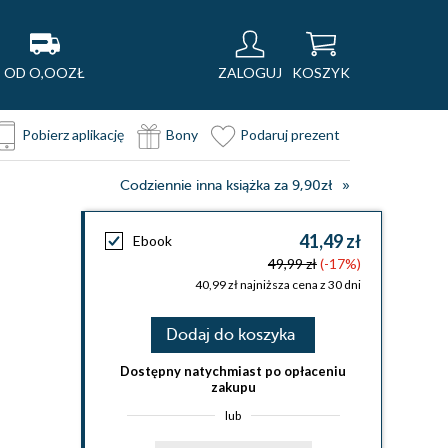
OD O,OOZŁ
ZALOGUJ
KOSZYK
Pobierz aplikację
Bony
Podaruj prezent
Codziennie inna książka za 9,90zł
41,49 zł
Ebook
49,99 zł
(-17%)
40,99 zł najniższa cena z 30 dni
Dodaj do koszyka
Dostępny natychmiast po opłaceniu
zakupu
lub