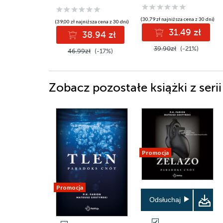
(30,79 zł najniższa cena z 30 dni)
(39,00 zł najniższa cena z 30 dni)
31.49 zł
38.94 zł
39.90zł
(-21%)
46.99zł
(-17%)
Zobacz pozostałe książki z seri
Promocja
Promocja
Odsłuchaj