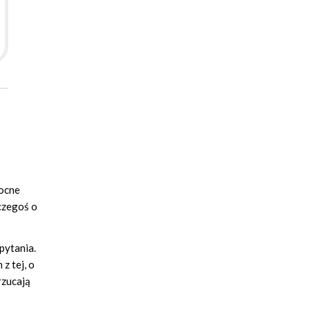
Nocne
czegoś o
pytania.
z tej, o
rzucają