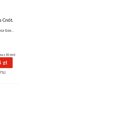
s Cnót.
 Gostyński
na z 30 dni)
 zł
7%)