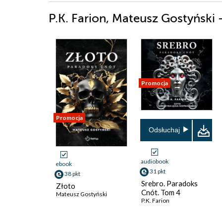
P.K. Farion, Mateusz Gostyński 
Promocja
Promocja
Odsłuchaj
audiobook
ebook
31 pkt
38 pkt
Srebro. Paradoks
Złoto
Cnót. Tom 4
Mateusz Gostyński
P.K. Farion