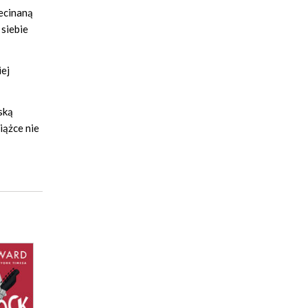
zecinaną
 siebie
iej
ską
iążce nie