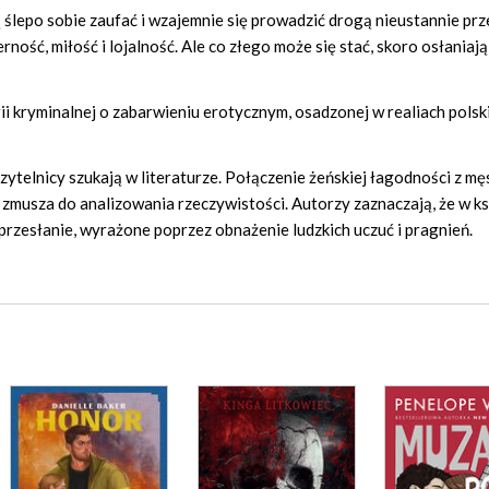
ślepo sobie zaufać i wzajemnie się prowadzić drogą nieustannie pr
rność, miłość i lojalność. Ale co złego może się stać, skoro osłaniają
ii kryminalnej o zabarwieniu erotycznym, osadzonej w realiach polsk
zytelnicy szukają w literaturze. Połączenie żeńskiej łagodności z mę
zmusza do analizowania rzeczywistości. Autorzy zaznaczają, że w ks
 przesłanie, wyrażone poprzez obnażenie ludzkich uczuć i pragnień.