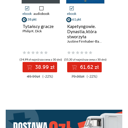
Słownik
ebook
audiobook
ebook
ebook
aud
Strona redakcyjna
38 pkt
61 pkt
35 pkt
Tytańscy gracze
Kapetyngowie.
Mileniu
Philip K. Dick
Dynastia, która
John Varle
stworzyła
średniowieczną
Justine Firnhaber-Baker
Francję
(34,99 zł najniższa cena z 30 dni)
(55,30 zł najniższa cena z 30 dni)
(29,24 zł najni
38.99 zł
61.62 zł
3
49.99zł
(-22%)
79.00zł
(-22%)
44.99z