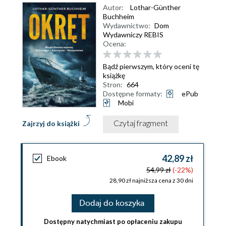
Autor:
Lothar-Günther
Buchheim
Wydawnictwo:
Dom
Wydawniczy REBIS
Ocena:
Bądź pierwszym, który oceni tę
książkę
Stron:
664
Dostępne formaty:
ePub
Mobi
Czytaj fragment
Zajrzyj do książki
42,89 zł
Ebook
54,99 zł
(-22%)
28,90 zł najniższa cena z 30 dni
Dodaj do koszyka
Dostępny natychmiast po opłaceniu zakupu