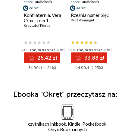
ebook
audiobook
ebook
audiobook
ebook
aud
26 pkt
33 pkt
44 pkt
Konfraternia. Vera
Rzeźnia numer pięć
Trzy zag
Crux - tom 1
Kurt Vonnegut
Organiza
Krzysztof Piersa
Eduardo 
(25,13 zł najniższa cena z 30 dni)
(33,88 zł najniższa cena z 30 dni)
(49,99 zł najni
26.42 zł
33.88 zł
44
34.90zł
(-24%)
44.00zł
(-23%)
49.99z
Ebooka
"Okręt"
przeczytasz na:
czytnikach Inkbook, Kindle, Pocketbook,
Onyx Boox i innych