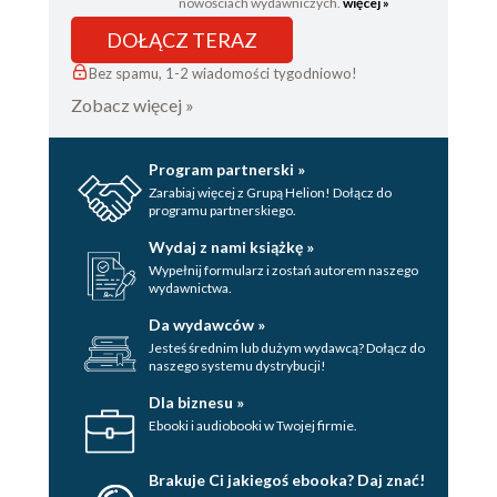
nowościach wydawniczych.
więcej »
DOŁĄCZ TERAZ
Bez spamu, 1-2 wiadomości tygodniowo!
Zobacz więcej »
Program partnerski »
Zarabiaj więcej z Grupą Helion! Dołącz do
programu partnerskiego.
Wydaj z nami książkę »
Wypełnij formularz i zostań autorem naszego
wydawnictwa.
Da wydawców »
Jesteś średnim lub dużym wydawcą? Dołącz do
naszego systemu dystrybucji!
Dla biznesu »
Ebooki i audiobooki w Twojej firmie.
Brakuje Ci jakiegoś ebooka? Daj znać!