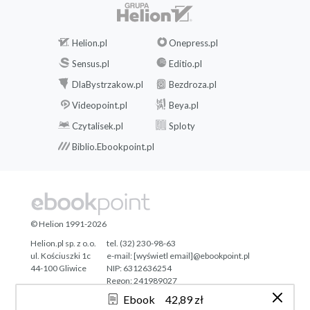
Helion.pl
Onepress.pl
Sensus.pl
Editio.pl
DlaBystrzakow.pl
Bezdroza.pl
Videopoint.pl
Beya.pl
Czytalisek.pl
Sploty
Biblio.Ebookpoint.pl
© Helion 1991-2026
Helion.pl sp. z o.o.
tel. (32) 230-98-63
ul. Kościuszki 1c
e-mail:
[wyświetl email]@ebookpoint.pl
44-100 Gliwice
NIP: 6312636254
Regon: 241989027
Ebook
42,89 zł
Designed with ♥ by
Tonik.pl