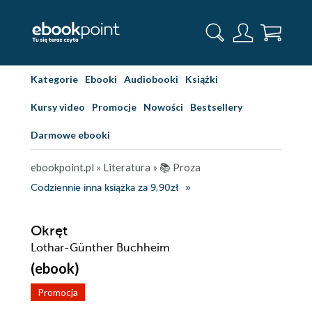
Kategorie
Ebooki
Audiobooki
Książki
Kursy video
Promocje
Nowości
Bestsellery
Darmowe ebooki
ebookpoint.pl
»
Literatura
»
📚 Proza
Codziennie inna książka za 9,90zł
Okręt
Lothar-Günther Buchheim
(ebook)
Promocja