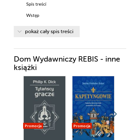
Spis treści
Wstęp
Bar Royal
pokaż cały spis treści
Wyjście
Włóczęga 1
Dom Wydawniczy REBIS - inne
Włóczęga 2
książki
Pierwszy atak
Sztorm
Kontakt
Drugi atak
Zaopatrzenie
Promocja
Promocja
Promocja
Gibraltar
Droga powrotna