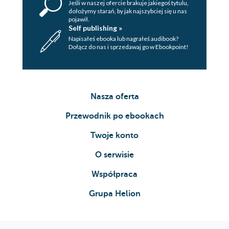
Jeśli w naszej ofercie brakuje jakiegoś tytulu,
dołożymy starań, by jak najszybciej się u nas
pojawił.
Self publishing »
Napisałeś ebooka lub nagrałeś audibook?
Dołącz do nas i sprzedawaj go w Ebookpoint!
Nasza oferta
Przewodnik po ebookach
Twoje konto
O serwisie
Współpraca
Grupa Helion