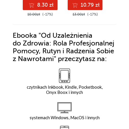
8.30 zł
10.79 zł
8
10.00zł
(-17%)
13.00zł
(-17%)
10.00z
Ebooka
"Od Uzależnienia
do Zdrowia: Rola Profesjonalnej
Pomocy, Rutyn i Radzenia Sobie
z Nawrotami"
przeczytasz na:
czytnikach Inkbook, Kindle, Pocketbook,
Onyx Boox i innych
systemach Windows, MacOS i innych