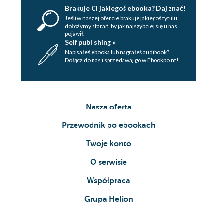
Brakuje Ci jakiegoś ebooka? Daj znać!
Jeśli w naszej ofercie brakuje jakiegoś tytulu,
dołożymy starań, by jak najszybciej się u nas
pojawił.
Self publishing »
Napisałeś ebooka lub nagrałeś audibook?
Dołącz do nas i sprzedawaj go w Ebookpoint!
Nasza oferta
Przewodnik po ebookach
Twoje konto
O serwisie
Współpraca
Grupa Helion