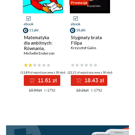
Promocja
Promocja
ebook
ebook
ebook
11 pkt
18 pkt
13 pkt
Matematyka
Stygmaty brata
Staging.
dla ambitnych:
Filipa
Pozorow
Równania,
Krzysztof Galos
zabójst
geometria,
Michelle Enderson
na samo
Andrzej L
statystyka,
rachunek
różniczkowy
(11,89 zł najniższa cena z 30 dni)
(22,21 zł najniższa cena z 30 dni)
(16,15 zł najni
i całkowy
11.61 zł
18.43 zł
1
13.99zł
(-17%)
22.21zł
(-17%)
16.15z