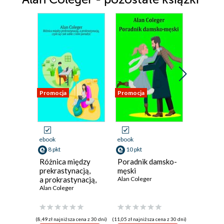
Promocja
Promocja
Promocja
ebook
ebook
ebook
8 pkt
10 pkt
8 pkt
Różnica między
Poradnik damsko-
Jak prze
prekrastynacją,
męski
marnow
a prokrastynacją,
Alan Coleger
pieniądz
czym są i jak sobie
Alan Coleger
Alan Cole
z nimi poradzić
(8,49 zł najniższa cena z 30 dni)
(11,05 zł najniższa cena z 30 dni)
(8,49 zł najniż