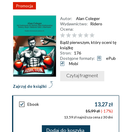
Promocja
Autor:
Alan Coleger
Wydawnictwo:
Ridero
Ocena:
Bądź pierwszym, który oceni tę
książkę
Stron:
176
Dostępne formaty:
ePub
Mobi
Czytaj fragment
Zajrzyj do książki
13,27 zł
Ebook
15,99 zł
(-17%)
13,59 zł najniższa cena z 30 dni
Dodaj do koszyka