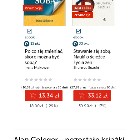
Promocja
Bestseller
Promocja
Promocja
ebook
ebook
ebook
13 pkt
33 pkt
47 pkt
Po co się zmieniać,
Stawanie się sobą.
Cudowne
skoro można być
Nauki o ścieżce
Maja Sosn
sobą?
życia zen
Irena Makower
Shunryu Suzuki
(10,38 zł najniższa cena z 30 dni)
(27,93 zł najniższa cena z 30 dni)
(59,00 zł najni
13.34 zł
33.12 zł
4
18.90zł
(-29%)
39.90zł
(-17%)
59.00z
Alan Coleger - pozostałe książki