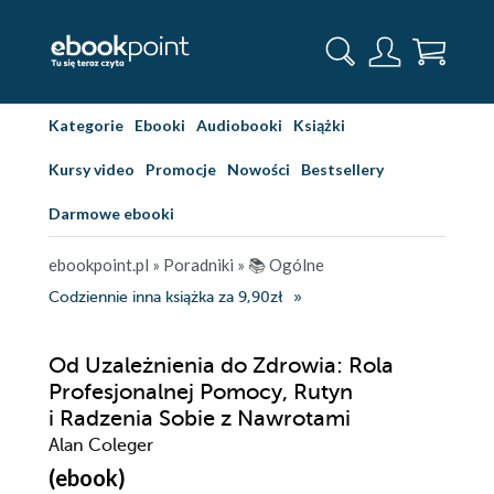
Kategorie
Ebooki
Audiobooki
Książki
Kursy video
Promocje
Nowości
Bestsellery
Darmowe ebooki
ebookpoint.pl
»
Poradniki
»
📚 Ogólne
Codziennie inna książka za 9,90zł
Od Uzależnienia do Zdrowia: Rola
Profesjonalnej Pomocy, Rutyn
i Radzenia Sobie z Nawrotami
Alan Coleger
(ebook)