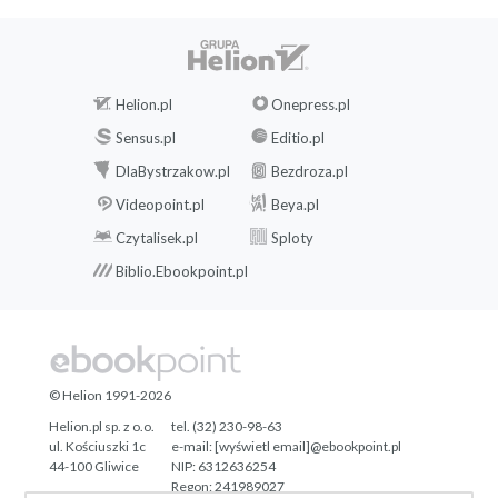
Helion.pl
Onepress.pl
Sensus.pl
Editio.pl
DlaBystrzakow.pl
Bezdroza.pl
Videopoint.pl
Beya.pl
Czytalisek.pl
Sploty
Biblio.Ebookpoint.pl
© Helion 1991-2026
Helion.pl sp. z o.o.
tel. (32) 230-98-63
ul. Kościuszki 1c
e-mail:
[wyświetl email]@ebookpoint.pl
44-100 Gliwice
NIP: 6312636254
Regon: 241989027