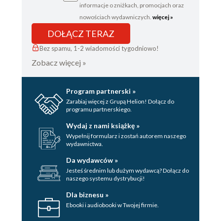
informacje o zniżkach, promocjach oraz
nowościach wydawniczych.
więcej »
DOŁĄCZ TERAZ
Bez spamu, 1-2 wiadomości tygodniowo!
Zobacz więcej »
Program partnerski »
Zarabiaj więcej z Grupą Helion! Dołącz do
programu partnerskiego.
Wydaj z nami książkę »
Wypełnij formularz i zostań autorem naszego
wydawnictwa.
Da wydawców »
Jesteś średnim lub dużym wydawcą? Dołącz do
naszego systemu dystrybucji!
Dla biznesu »
Ebooki i audiobooki w Twojej firmie.