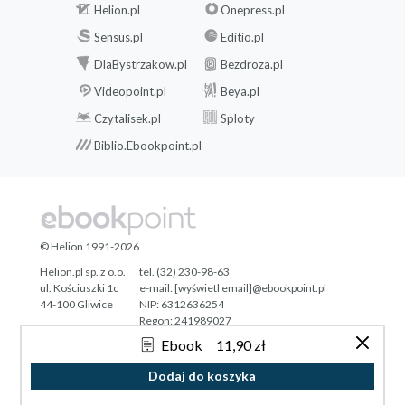
Helion.pl
Onepress.pl
Sensus.pl
Editio.pl
DlaBystrzakow.pl
Bezdroza.pl
Videopoint.pl
Beya.pl
Czytalisek.pl
Sploty
Biblio.Ebookpoint.pl
© Helion 1991-2026
Helion.pl sp. z o.o.
tel. (32) 230-98-63
ul. Kościuszki 1c
e-mail:
[wyświetl email]@ebookpoint.pl
44-100 Gliwice
NIP: 6312636254
Regon: 241989027
Ebook
11,90 zł
Designed with ♥ by
Tonik.pl
Dodaj do koszyka
Pełna wersja strony »