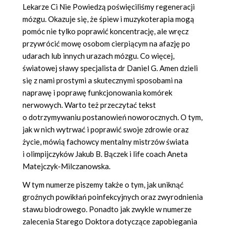
Lekarze Ci Nie Powiedzą poświęciliśmy regeneracji
mózgu. Okazuje się, że śpiew i muzykoterapia mogą
pomóc nie tylko poprawić koncentrację, ale wręcz
przywrócić mowę osobom cierpiącym na afazję po
udarach lub innych urazach mózgu. Co więcej,
światowej sławy specjalista dr Daniel G. Amen dzieli
się z nami prostymi a skutecznymi sposobami na
naprawę i poprawę funkcjonowania komórek
nerwowych. Warto też przeczytać tekst
o dotrzymywaniu postanowień noworocznych. O tym,
jak w nich wytrwać i poprawić swoje zdrowie oraz
życie, mówią fachowcy mentalny mistrzów świata
i olimpijczyków Jakub B. Bączek i life coach Aneta
Matejczyk-Milczanowska.
W tym numerze piszemy także o tym, jak uniknąć
groźnych powikłań poinfekcyjnych oraz zwyrodnienia
stawu biodrowego. Ponadto jak zwykle w numerze
zalecenia Starego Doktora dotyczące zapobiegania