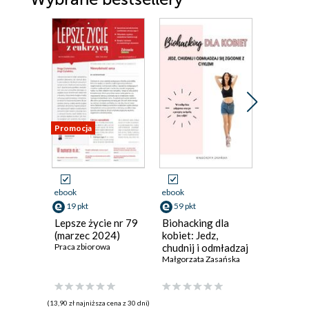
Promocja
ebook
ebook
ebook
19 pkt
59 pkt
11 pkt
Lepsze życie nr 79
Biohacking dla
O Czym 
(marzec 2024)
kobiet: Jedz,
Nie Pow
Praca zbiorowa
chudnij i odmładzaj
11/202
się zgodnie z
Małgorzata Zasańska
Wydawnic
cyklem!
(13,90 zł najniższa cena z 30 dni)