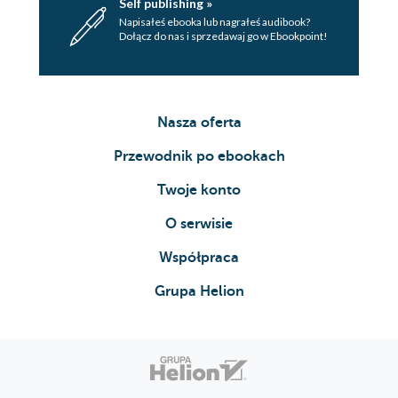
Self publishing »
Listy Czytelników8
Napisałeś ebooka lub nagrałeś audibook?
Prenumerata118
Dołącz do nas i sprzedawaj go w Ebookpoint!
Dobry wybór dla zdrowia112
Nasz zielnik: Pieprzyca
siewna121
Nasza oferta
Przewodnik po ebookach
Twoje konto
O serwisie
Współpraca
Grupa Helion