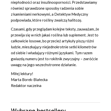
niepłodności oraz insulinooporności. Przedstawiamy
również sprawdzone sposoby radzenia sobie
z kamieniami nerkowymi, a Detektyw Medyczny
podpowiada, które rośliny zwalczą halitozę.
Czasami, gdy przeglądam kolejne teksty, zauważam, że
przewija się w nich jakaś roślina lub suplement. Jest to
całkowicie losowe, bo przecież artykuły piszą różni
ludzie, mieszkający niejednokrotnie setki kilometrów
od siebie i władający różnymi językami. Tym razem
gwiazdą numeru jest to rokitnik zwyczajny – zwróćcie
uwagę na jego wszechstronne działanie.
Miłej lektury!
Marta Borek-Białecka
Redaktor naczelna
Wybrane bestsellery