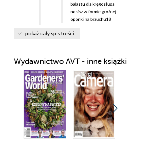
balastu dla kręgosłupa
nosisz w formie groźnej
oponki na brzuchu18
NEWS FOCUS
pokaż cały spis treści
Bardzo niezrównoważona
teoria22
RAPORT SPECJALNY
Wydawnictwo AVT - inne książki
Dar menopauzy. Alexandra
Pope i Sjanie Hugo Wurlitz
przekonują, że przekwitanie
to błogosławiony dar dla
kobiety26
Odzyskaj ochotę na seks.
Przegląd receptur
ziołowych30
Plaster miodu. Skarby z ula
uleczą zmiany skórne,
poprawią trawienie i ukoją