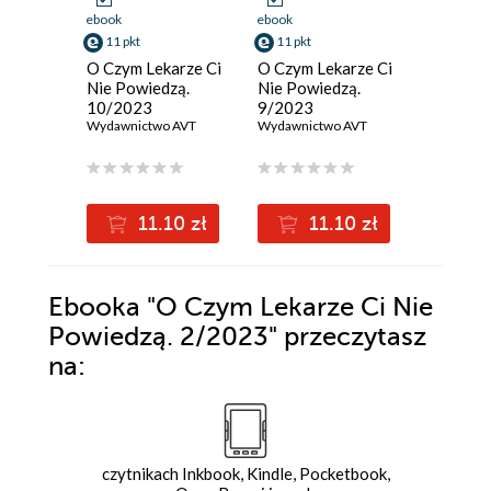
ebook
ebook
ebook
11 pkt
11 pkt
11 pkt
O Czym Lekarze Ci
O Czym Lekarze Ci
O Czym 
Nie Powiedzą.
Nie Powiedzą.
Nie Pow
10/2023
9/2023
8/2023
Wydawnictwo AVT
Wydawnictwo AVT
Wydawnic
11.10 zł
11.10 zł
1
Ebooka
"O Czym Lekarze Ci Nie
Powiedzą. 2/2023"
przeczytasz
na:
czytnikach Inkbook, Kindle, Pocketbook,