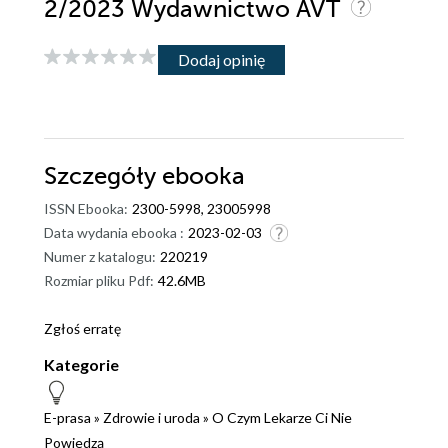
2/2023 Wydawnictwo AVT
Dodaj opinię
Szczegóły
ebooka
ISSN Ebooka:
2300-5998, 23005998
Data wydania ebooka :
2023-02-03
Numer z katalogu:
220219
Rozmiar pliku Pdf:
42.6MB
Zgłoś erratę
Kategorie
E-prasa
»
Zdrowie i uroda
»
O Czym Lekarze Ci Nie
Powiedzą