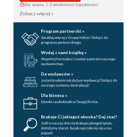
Bez spamu, 1-2 wiadomości tygodniowo!
JAK SOBIE RADZIĆ Z:
Zobacz więcej »
niepłodnością78
insulinoopornością84
Program partnerski »
PROFILAKTYKA I LECZENIE
Zarabiaj więcej z Grupą Helion! Dołącz do
Biodro z... terminem
programu partnerskiego.
ważności?92
Wydaj z nami książkę »
Kłopotliwy nadmiar
Wypełnij formularz i zostań autorem naszego
androgenów98
wydawnictwa.
Chroń się przed
Da wydawców »
powikłaniami102
Jesteś średnim lub dużym wydawcą? Dołącz do
11 sposobów na kamienie
naszego systemu dystrybucji!
nerkowe. Ziółka, suplementy
Dla biznesu »
i odpowiednie nawodnienie
Ebooki i audiobooki w Twojej firmie.
– zobacz, jak możesz uniknąć
kamicy110
Brakuje Ci jakiegoś ebooka? Daj znać!
RUBRYKI STAŁE
Jeśli w naszej ofercie brakuje jakiegoś tytulu,
dołożymy starań, by jak najszybciej się u nas
Od Wydawcy5
pojawił.