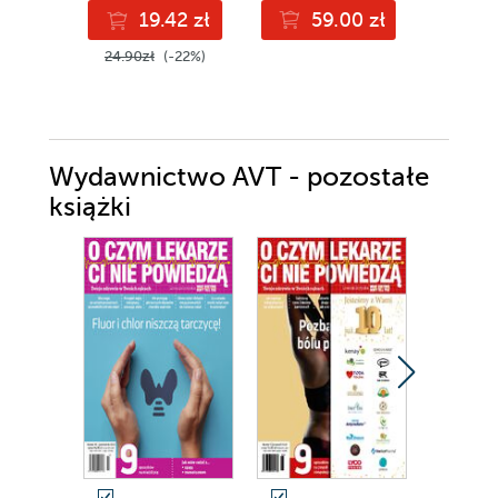
19.42 zł
59.00 zł
1
24.90zł
(-22%)
Wydawnictwo AVT - pozostałe
książki