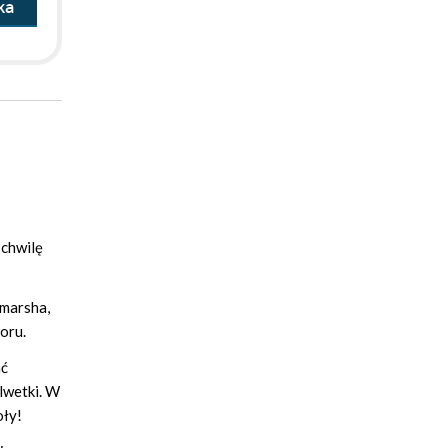
ka
 chwilę
marsha,
oru.
ać
lwetki. W
oły!