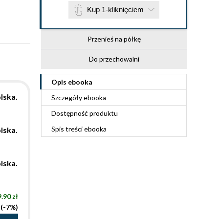
Kup 1-kliknięciem
Przenieś na półkę
Do przechowalni
Opis
ebooka
lska.
Szczegóły
ebooka
Dostępność produktu
Spis treści
ebooka
lska.
lska.
.90 zł
 (-7%)