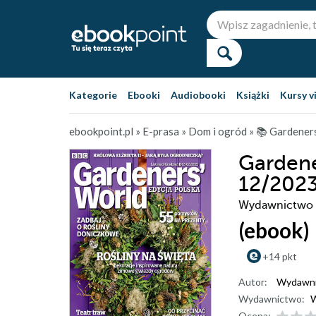
Kategorie
Ebooki
Audiobooki
Książki
Kursy v
ebookpoint.pl
»
E-prasa
»
Dom i ogród
»
📚 Gardeners
Gardene
12/202
Wydawnictwo
(ebook)
+14 pkt
Autor:
Wydawn
Wydawnictwo:
Ocena: