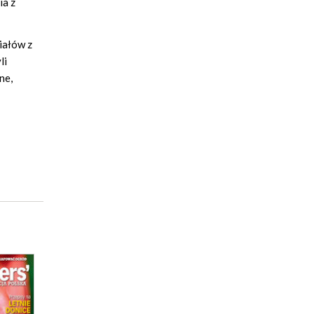
ia z
iałów z
li
ne,