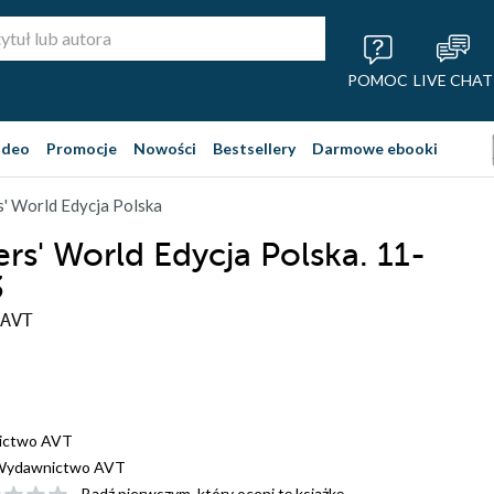
POMOC
LIVE CHAT
ideo
Promocje
Nowości
Bestsellery
Darmowe ebooki
' World Edycja Polska
rs' World Edycja Polska. 11-
3
 AVT
ictwo AVT
Wydawnictwo AVT
Bądź pierwszym, który oceni tę książkę