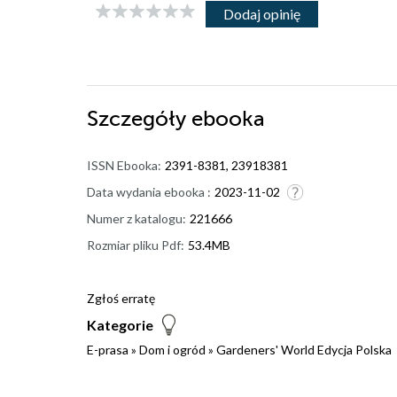
Dodaj opinię
Szczegóły
ebooka
ISSN Ebooka:
2391-8381, 23918381
Data wydania ebooka :
2023-11-02
Numer z katalogu:
221666
Rozmiar pliku Pdf:
53.4MB
Zgłoś erratę
Kategorie
E-prasa
»
Dom i ogród
»
Gardeners' World Edycja Polska