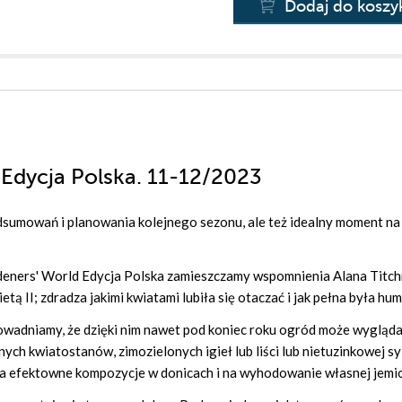
Dodaj do koszy
 Edycja Polska. 11-12/2023
dsumowań i planowania kolejnego sezonu, ale też idealny moment na
ners' World Edycja Polska zamieszczamy wspomnienia Alana Titch
ą II; zdradza jakimi kwiatami lubiła się otaczać i jak pełna była hum
udowadniamy, że dzięki nim nawet pod koniec roku ogród może wygląd
ch kwiatostanów, zimozielonych igieł lub liści lub nietuzinkowej sy
 efektowne kompozycje w donicach i na wyhodowanie własnej jemi