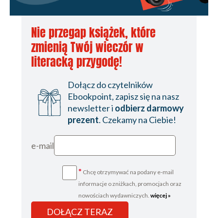
Nie przegap książek, które
zmienią Twój wieczór w
literacką przygodę!
Dołącz do czytelników
Ebookpoint, zapisz się na nasz
newsletter i
odbierz darmowy
prezent
. Czekamy na Ciebie!
e-mail
*
Chcę otrzymywać na podany e-mail
informacje o zniżkach, promocjach oraz
nowościach wydawniczych.
więcej »
DOŁĄCZ TERAZ