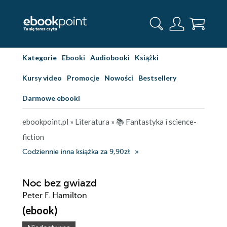
Kategorie
Ebooki
Audiobooki
Książki
Kursy video
Promocje
Nowości
Bestsellery
Darmowe ebooki
ebookpoint.pl
»
Literatura
»
📚 Fantastyka i science-
fiction
Codziennie inna książka za 9,90zł
Noc bez gwiazd
Peter F. Hamilton
(ebook)