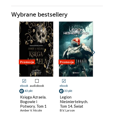
Wybrane bestsellery
Promocja
Promocja
Promocja
ebook
audiobook
ebook
ebook
aud
43 pkt
33 pkt
39 pkt
Księga Azraela.
Legion
Star War
Bogowie i
Nieśmiertelnych.
Mike Che
Potwory. Tom 1
Tom 14. Świat
Amber V. Nicole
Skraju
B.V. Larson