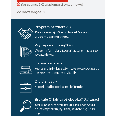
Bez spamu, 1-2 wiadomości tygodniowo!
Zobacz więcej »
Program partnerski »
Zarabiaj więcej z Grupą Helion! Dołącz do
programu partnerskiego.
Wydaj z nami książkę »
Wypełnij formularz i zostań autorem naszego
wydawnictwa.
Da wydawców »
Jesteś średnim lub dużym wydawcą? Dołącz do
naszego systemu dystrybucji!
Dla biznesu »
Ebooki i audiobooki w Twojej firmie.
Brakuje Ci jakiegoś ebooka? Daj znać!
Jeśli w naszej ofercie brakuje jakiegoś tytulu,
dołożymy starań, by jak najszybciej się u nas
pojawił.