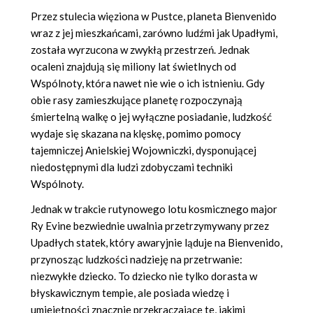
Przez stulecia więziona w Pustce, planeta Bienvenido
wraz z jej mieszkańcami, zarówno ludźmi jak Upadłymi,
została wyrzucona w zwykłą przestrzeń. Jednak
ocaleni znajdują się miliony lat świetlnych od
Wspólnoty, która nawet nie wie o ich istnieniu. Gdy
obie rasy zamieszkujące planetę rozpoczynają
śmiertelną walkę o jej wyłączne posiadanie, ludzkość
wydaje się skazana na klęskę, pomimo pomocy
tajemniczej Anielskiej Wojowniczki, dysponującej
niedostępnymi dla ludzi zdobyczami techniki
Wspólnoty.
Jednak w trakcie rutynowego lotu kosmicznego major
Ry Evine bezwiednie uwalnia przetrzymywany przez
Upadłych statek, który awaryjnie ląduje na Bienvenido,
przynosząc ludzkości nadzieję na przetrwanie:
niezwykłe dziecko. To dziecko nie tylko dorasta w
błyskawicznym tempie, ale posiada wiedzę i
umiejętności znacznie przekraczające te, jakimi