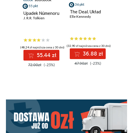
ATAK NUKLEARNY
36 pkt
55 pkt
30 pkt
KSIĘGA SIÓDMA
The Deal. Układ
Upadek Númenoru
Tęsknic
Elle Kennedy
J. R.R. Tolkien
Anna Soka
APOKALIPSA UPADŁYCH
KSIĘGA ÓSMA
WSPÓLNOTA
(32,90 zł najniższa cena z 30 dni)
(48,24 zł najniższa cena z 30 dni)
(26,90 zł najni
36.88 zł
55.44 zł
3
47.90zł
(-23%)
72.00zł
(-23%)
39.99z