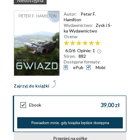
Niedostępna
Autor:
Peter F.
Hamilton
Wydawnictwo:
Zysk i S-
ka Wydawnictwo
Ocena:
6.0
/
6
Opinie:
1
Stron:
882
Dostępne formaty:
ePub
Mobi
Zajrzyj do książki
39,00 zł
Ebook
Powiadom mnie, gdy książka będzie dostępna
Przenieś na półkę