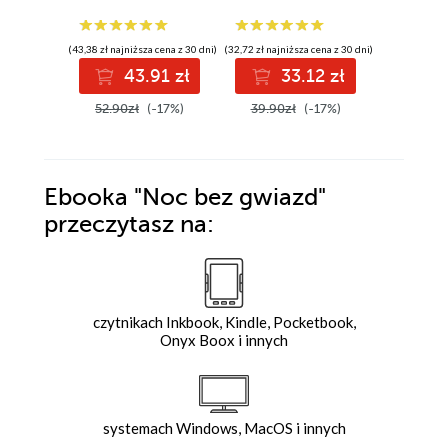
(43,38 zł najniższa cena z 30 dni)
(32,72 zł najniższa cena z 30 dni)
43.91 zł
33.12 zł
3
52.90zł
(-17%)
39.90zł
(-17%)
Ebooka
"Noc bez gwiazd"
przeczytasz na:
czytnikach Inkbook, Kindle, Pocketbook,
Onyx Boox i innych
systemach Windows, MacOS i innych