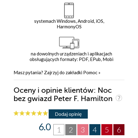
systemach Windows, Android, iOS,
HarmonyOS
na dowolnych urządzeniach i aplikacjach
obsługujących formaty: PDF, EPub, Mobi
Masz pytania? Zajrzyj do zakładki
Pomoc
»
Oceny i opinie klientów: Noc
bez gwiazd Peter F. Hamilton
Dodaj opinię
6.0
1
2
3
4
5
6