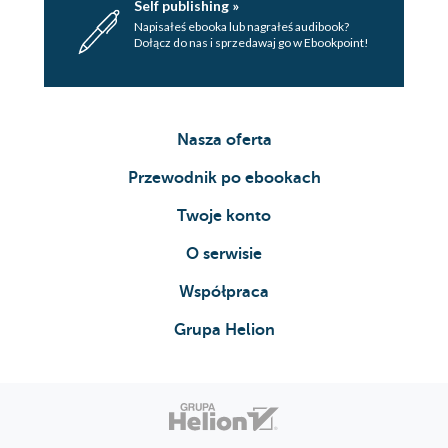
Self publishing »
Napisałeś ebooka lub nagrałeś audibook?
Dołącz do nas i sprzedawaj go w Ebookpoint!
Nasza oferta
Przewodnik po ebookach
Twoje konto
O serwisie
Współpraca
Grupa Helion