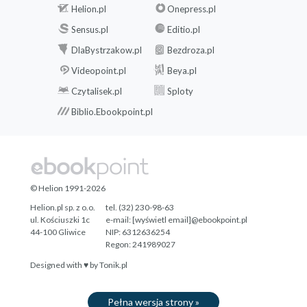
Helion.pl
Onepress.pl
Sensus.pl
Editio.pl
DlaBystrzakow.pl
Bezdroza.pl
Videopoint.pl
Beya.pl
Czytalisek.pl
Sploty
Biblio.Ebookpoint.pl
© Helion 1991-2026
Helion.pl sp. z o.o.
tel. (32) 230-98-63
ul. Kościuszki 1c
e-mail:
[wyświetl email]@ebookpoint.pl
44-100 Gliwice
NIP: 6312636254
Regon: 241989027
Designed with ♥ by
Tonik.pl
Pełna wersja strony »