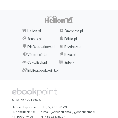
Helion.pl
Onepress.pl
Sensus.pl
Editio.pl
DlaBystrzakow.pl
Bezdroza.pl
Videopoint.pl
Beya.pl
Czytalisek.pl
Sploty
Biblio.Ebookpoint.pl
© Helion 1991-2026
Helion.pl sp. z o.o.
tel. (32) 230-98-63
ul. Kościuszki 1c
e-mail:
[wyświetl email]@ebookpoint.pl
44-100 Gliwice
NIP: 6312636254