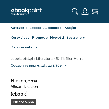
Kategorie
Ebooki
Audiobooki
Książki
Kursy video
Promocje
Nowości
Bestsellery
Darmowe ebooki
ebookpoint.pl
»
Literatura
»
📚 Thriller, Horror
Codziennie inna książka za 9,90zł
Nieznajoma
Allison Dickson
(ebook)
Niedostępna