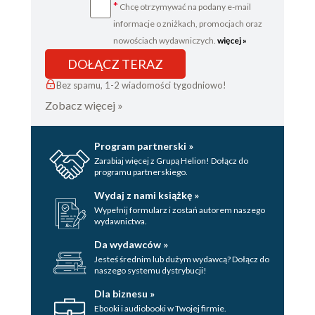
*
Chcę otrzymywać na podany e-mail
informacje o zniżkach, promocjach oraz
nowościach wydawniczych.
więcej »
DOŁĄCZ TERAZ
Bez spamu, 1-2 wiadomości tygodniowo!
Zobacz więcej »
Program partnerski »
Zarabiaj więcej z Grupą Helion! Dołącz do
programu partnerskiego.
Wydaj z nami książkę »
Wypełnij formularz i zostań autorem naszego
wydawnictwa.
Da wydawców »
Jesteś średnim lub dużym wydawcą? Dołącz do
naszego systemu dystrybucji!
Dla biznesu »
Ebooki i audiobooki w Twojej firmie.