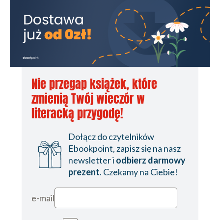
Nie przegap książek, które
zmienią Twój wieczór w
literacką przygodę!
Dołącz do czytelników
Ebookpoint, zapisz się na nasz
newsletter i
odbierz darmowy
prezent
. Czekamy na Ciebie!
e-mail