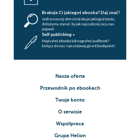
Brakuje Ci jakiegoś ebooka? Daj znać!
Jeśli w naszej ofercie brakuje jakiegoś tytulu,
dołożymy starań, by jak najszybciej się u nas
pojawił.
Self publishing »
Napisałeś ebooka lub nagrałeś audibook?
Dołącz do nas i sprzedawaj go w Ebookpoint!
Nasza oferta
Przewodnik po ebookach
Twoje konto
O serwisie
Współpraca
Grupa Helion