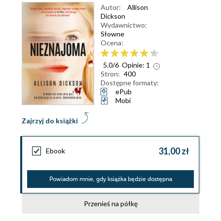
Autor:
Allison
Dickson
Wydawnictwo:
Słowne
Ocena:
5.0
/
6
Opinie:
1
Stron:
400
Dostępne formaty:
ePub
Mobi
Zajrzyj do książki
31,00 zł
Ebook
Powiadom mnie, gdy książka będzie dostępna
Przenieś na półkę