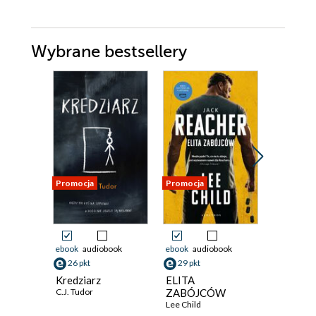
Wybrane bestsellery
Promocja
Promocja
Promocja
ebook
audiobook
ebook
audiobook
ebook
aud
26 pkt
29 pkt
29 pkt
Kredziarz
ELITA
Fałszywe
C.J. Tudor
ZABÓJCÓW
Mike Ome
Lee Child