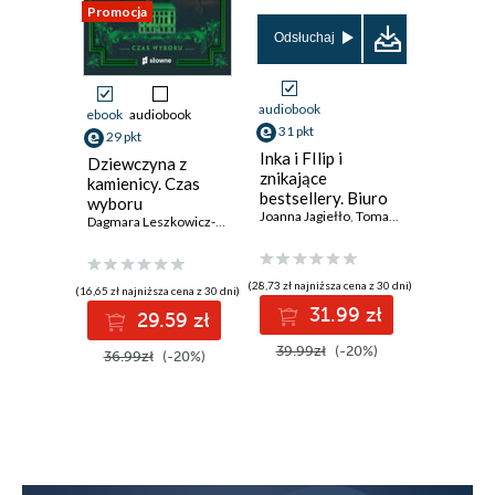
Promocja
Promocja
Odsłuchaj
audiobook
ebook
audiobook
ebook
aud
31 pkt
29 pkt
25 pkt
Inka i FIlip i
Dziewczyna z
Kto jest
znikające
kamienicy. Czas
grzechu
bestsellery. Biuro
wyboru
Agnieszka
śledcze Trop
Joanna Jagiełło
,
Tomasz Kozłowski
Dagmara Leszkowicz-Zaluska
Sekret. Tom 2
(28,73 zł najniższa cena z 30 dni)
(16,65 zł najniższa cena z 30 dni)
(21,37 zł najni
31.99 zł
29.59 zł
2
39.99zł
(-20%)
36.99zł
(-20%)
31.90z