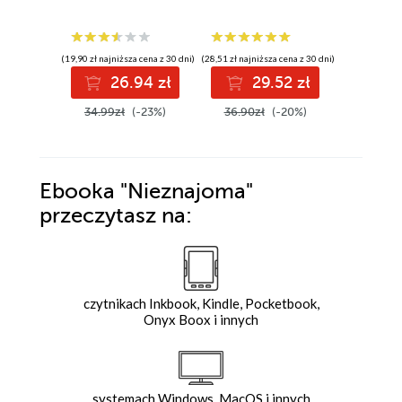
(19,90 zł najniższa cena z 30 dni)
(28,51 zł najniższa cena z 30 dni)
(25,13 zł najni
26.94 zł
29.52 zł
2
34.99zł
(-23%)
36.90zł
(-20%)
35.90z
Ebooka
"Nieznajoma"
przeczytasz na:
czytnikach Inkbook, Kindle, Pocketbook,
Onyx Boox i innych
systemach Windows, MacOS i innych