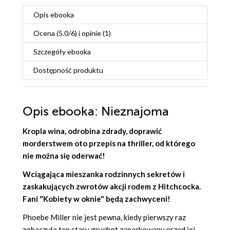
Opis
ebooka
Ocena (
5.0
/
6
) i opinie (1)
Szczegóły
ebooka
Dostępność produktu
Opis
ebooka
: Nieznajoma
Kropla wina, odrobina zdrady, doprawić
morderstwem oto przepis na thriller, od którego
nie można się oderwać!
Wciągająca mieszanka rodzinnych sekretów i
zaskakujących zwrotów akcji rodem z Hitchcocka.
Fani "Kobiety w oknie" będą zachwyceni!
Phoebe Miller nie jest pewna, kiedy pierwszy raz
zobaczyła ten stary gruchot zaparkowany przed jej