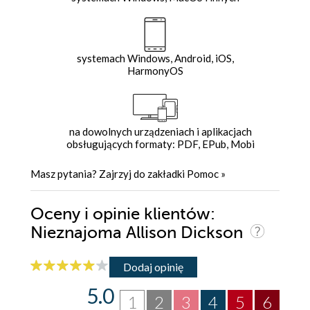
systemach Windows, Android, iOS,
HarmonyOS
na dowolnych urządzeniach i aplikacjach
obsługujących formaty: PDF, EPub, Mobi
Masz pytania? Zajrzyj do zakładki
Pomoc
»
Oceny i opinie klientów:
Nieznajoma Allison Dickson
Dodaj opinię
5.0
1
2
3
4
5
6