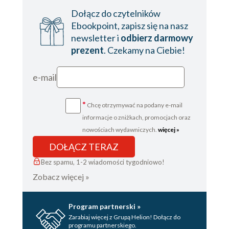
Dołącz do czytelników
Ebookpoint, zapisz się na nasz
newsletter i
odbierz darmowy
prezent
. Czekamy na Ciebie!
e-mail
*
Chcę otrzymywać na podany e-mail
informacje o zniżkach, promocjach oraz
nowościach wydawniczych.
więcej »
DOŁĄCZ TERAZ
Bez spamu, 1-2 wiadomości tygodniowo!
Zobacz więcej »
Program partnerski »
Zarabiaj więcej z Grupą Helion! Dołącz do
programu partnerskiego.