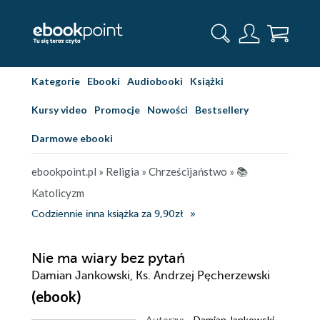
Kategorie
Ebooki
Audiobooki
Książki
Kursy video
Promocje
Nowości
Bestsellery
Darmowe ebooki
ebookpoint.pl
»
Religia
»
Chrześcijaństwo
»
📚
Katolicyzm
Codziennie inna książka za 9,90zł
Nie ma wiary bez pytań
Damian Jankowski, Ks. Andrzej Pęcherzewski
(ebook)
Autorzy:
Damian Jankowski
,