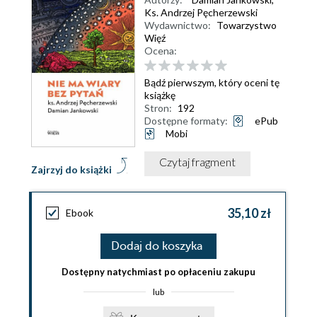
Ks. Andrzej Pęcherzewski
Wydawnictwo:
Towarzystwo
Więź
Ocena:
Bądź pierwszym, który oceni tę
książkę
Stron:
192
Dostępne formaty:
ePub
Mobi
Czytaj fragment
Zajrzyj do książki
35,10 zł
Ebook
Dodaj do koszyka
Dostępny natychmiast po opłaceniu zakupu
lub