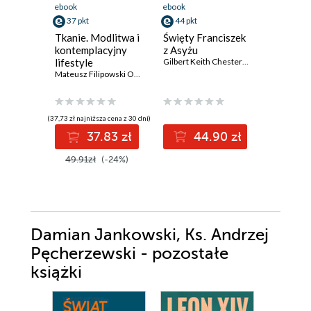
ebook
ebook
ebook
37 pkt
44 pkt
10 pkt
Tkanie. Modlitwa i
Święty Franciszek
Kapelani
kontemplacyjny
z Asyżu
duszpas
lifestyle
Gilbert Keith Chesterton
Ludowe
Mateusz Filipowski OCD
,
Agata Kulczycka
Polskie
Daniel Gu
1990
(37,73 zł najniższa cena z 30 dni)
(42,50 zł najni
37.83 zł
44.90 zł
1
49.91zł
(-24%)
50.00z
Damian Jankowski, Ks. Andrzej
Pęcherzewski - pozostałe
książki