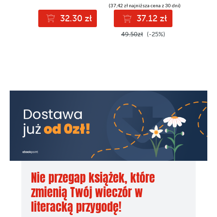
(37,42 zł najniższa cena z 30 dni)
32.30 zł
37.12 zł
3
49.50zł
(-25%)
Nie przegap książek, które
zmienią Twój wieczór w
literacką przygodę!