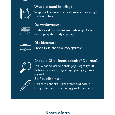
Wydaj z nami książkę »
Wypełnij formularz i zostań autorem naszego
wydawnictwa.
Da wydawców »
Jesteś średnim lub dużym wydawcą? Dołącz do
naszego systemu dystrybucji!
Dla biznesu »
Ebooki i audiobooki w Twojej firmie.
Brakuje Ci jakiegoś ebooka? Daj znać!
Jeśli w naszej ofercie brakuje jakiegoś tytulu,
dołożymy starań, by jak najszybciej się u nas
pojawił.
Self publishing »
Napisałeś ebooka lub nagrałeś audibook?
Dołącz do nas i sprzedawaj go w Ebookpoint!
Nasza oferta