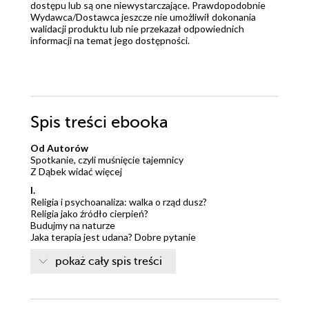
dostępu lub są one niewystarczające. Prawdopodobnie
Wydawca/Dostawca jeszcze nie umożliwił dokonania
walidacji produktu lub nie przekazał odpowiednich
informacji na temat jego dostępności.
Spis treści
ebooka
Od Autorów
Spotkanie, czyli muśnięcie tajemnicy
Z Dąbek widać więcej
I.
Religia i psychoanaliza: walka o rząd dusz?
Religia jako źródło cierpień?
Budujmy na naturze
Jaka terapia jest udana? Dobre pytanie
Mistyka bez Boga
Przegrzana sfera
pokaż cały spis treści
Nie bać się wejść głębiej
II.
Więzi zastąpione przez więzy, czyli katolickie wychowanie