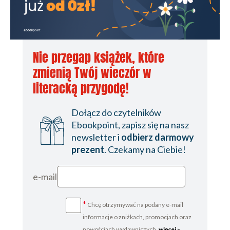
Nie przegap książek, które
zmienią Twój wieczór w
literacką przygodę!
Dołącz do czytelników
Ebookpoint, zapisz się na nasz
newsletter i
odbierz darmowy
prezent
. Czekamy na Ciebie!
e-mail
*
Chcę otrzymywać na podany e-mail
informacje o zniżkach, promocjach oraz
nowościach wydawniczych.
więcej »