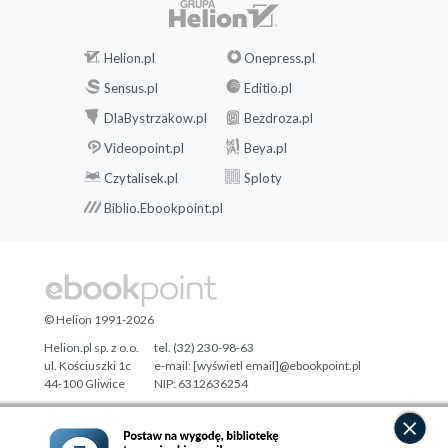
Helion.pl
Onepress.pl
Sensus.pl
Editio.pl
DlaBystrzakow.pl
Bezdroza.pl
Videopoint.pl
Beya.pl
Czytalisek.pl
Sploty
Biblio.Ebookpoint.pl
© Helion 1991-2026
Helion.pl sp. z o.o.
tel. (32) 230-98-63
ul. Kościuszki 1c
e-mail:
[wyświetl email]@ebookpoint.pl
44-100 Gliwice
NIP: 6312636254
Regon: 241989027
Designed with ♥ by
Tonik.pl