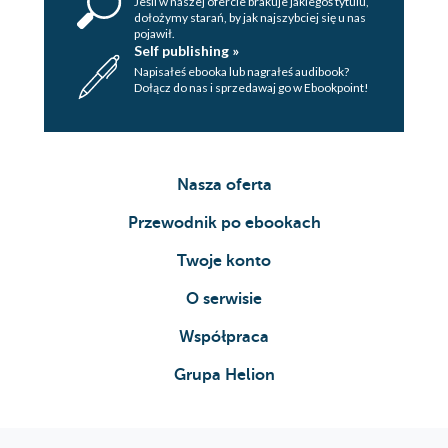
Jeśli w naszej ofercie brakuje jakiegoś tytulu,
dołożymy starań, by jak najszybciej się u nas
pojawił.
Self publishing »
Napisałeś ebooka lub nagrałeś audibook?
Dołącz do nas i sprzedawaj go w Ebookpoint!
Nasza oferta
Przewodnik po ebookach
Twoje konto
O serwisie
Współpraca
Grupa Helion