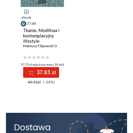
ebook
37 pkt
Tkanie. Modlitwa i
kontemplacyjny
lifestyle
Mateusz Filipowski OCD
,
Agata Kulczycka
(37,73 zł najniższa cena z 30 dni)
37.83 zł
49.91zł
(-24%)