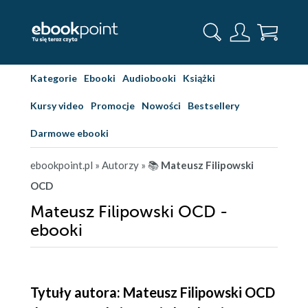
Kategorie
Ebooki
Audiobooki
Książki
Kursy video
Promocje
Nowości
Bestsellery
Darmowe ebooki
ebookpoint.pl
» Autorzy
» 📚
Mateusz Filipowski
OCD
Mateusz Filipowski OCD -
ebooki
Tytuły autora: Mateusz Filipowski OCD