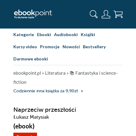
Kategorie
Ebooki
Audiobooki
Książki
Kursy video
Promocje
Nowości
Bestsellery
Darmowe ebooki
ebookpoint.pl
»
Literatura
»
📚 Fantastyka i science-
fiction
Codziennie inna książka za 9,90zł
Naprzeciw przeszłości
Łukasz Matysiak
(ebook)