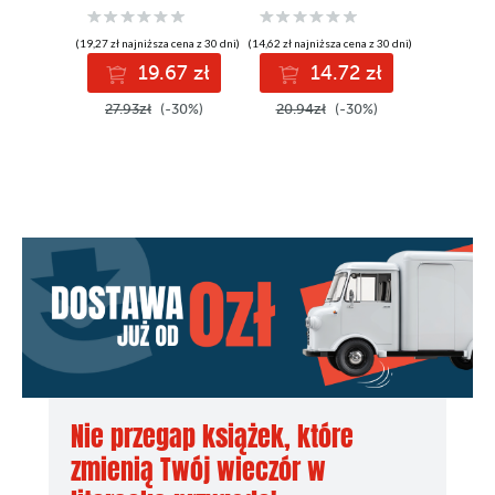
(19,27 zł najniższa cena z 30 dni)
(14,62 zł najniższa cena z 30 dni)
(33,00 zł najni
19.67 zł
14.72 zł
2
27.93zł
(-30%)
20.94zł
(-30%)
33.00z
Nie przegap książek, które
zmienią Twój wieczór w