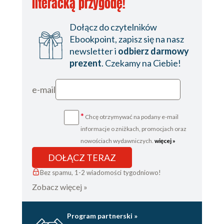
literacką przygodę!
Dołącz do czytelników
Ebookpoint, zapisz się na nasz
newsletter i
odbierz darmowy
prezent
. Czekamy na Ciebie!
e-mail
*
Chcę otrzymywać na podany e-mail
informacje o zniżkach, promocjach oraz
nowościach wydawniczych.
więcej »
DOŁĄCZ TERAZ
Bez spamu, 1-2 wiadomości tygodniowo!
Zobacz więcej »
Program partnerski »