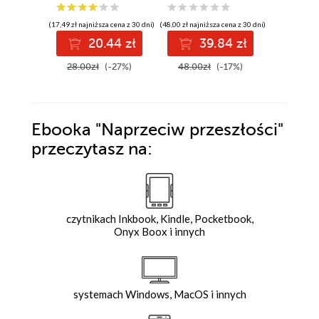
(17,49 zł najniższa cena z 30 dni)
(48,00 zł najniższa cena z 30 dni)
(34,99 zł najni
20.44 zł
39.84 zł
3
28.00zł
(-27%)
48.00zł
(-17%)
49.99z
Ebooka
"Naprzeciw przeszłości"
przeczytasz na:
czytnikach Inkbook, Kindle, Pocketbook,
Onyx Boox i innych
systemach Windows, MacOS i innych