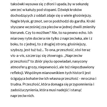
taksówki wysuwa się z dłoni i upada, by w sekundę
umrzeć w kałuży pod stopami. Dźwięk kroków
dochodzących z oddali zdaje się o wiele głośniejszy.
Nagle błysk, grzmot, serce podchodzi do gardła. Kroki
słyszane wcześniej zza pleców w jednej chwili zmieniły
kierunek. Czy to możliwe? Nie, to na pewno echo. Ich
miarowy rytm dociera nie tylko z naprzeciwka, ale i z
boku, to z jednej, to z drugiej strony, głośniejszy,
szybszy, jest tuż tuż... To ona, przeszłość, stoi teraz
vis-a-vis, szczerząc się złowrogo. ,,Naprzeciw
przeszłości" to zbiór pięciu opowiadań, nasycony
atmosferą grozy, niepewności, ale też niepozbawiony
refleksji. Wspólnym mianownikiem tych historii jest
ścigająca bohaterów ich własna przeszłość - mroczna i
trudna. Przeszłość, która domaga się przypomnienia i
zadośćuczynienia, która musi nadejść i stanąć
naprzeciw nich.