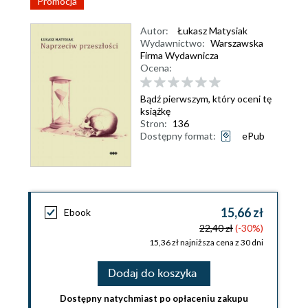
Promocja
Autor:
Łukasz Matysiak
Wydawnictwo:
Warszawska
Firma Wydawnicza
Ocena:
Bądź pierwszym, który oceni tę
książkę
Stron:
136
Dostępny format:
ePub
15,66 zł
Ebook
22,40 zł
(-30%)
15,36 zł najniższa cena z 30 dni
Dodaj do koszyka
Dostępny natychmiast po opłaceniu zakupu