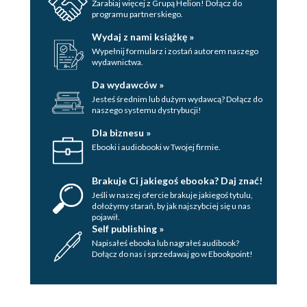
Zarabiaj więcej z Grupą Helion! Dołącz do
programu partnerskiego.
Wydaj z nami książkę »
Wypełnij formularz i zostań autorem naszego
wydawnictwa.
Da wydawców »
Jesteś średnim lub dużym wydawcą? Dołącz do
naszego systemu dystrybucji!
Dla biznesu »
Ebooki i audiobooki w Twojej firmie.
Brakuje Ci jakiegoś ebooka? Daj znać!
Jeśli w naszej ofercie brakuje jakiegoś tytulu,
dołożymy starań, by jak najszybciej się u nas
pojawił.
Self publishing »
Napisałeś ebooka lub nagrałeś audibook?
Dołącz do nas i sprzedawaj go w Ebookpoint!