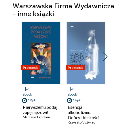
Warszawska Firma Wydawnicza
- inne książki
Promocja
Promocja
Nowość
Promocja
ebook
ebook
ebook
19 pkt
14 pkt
28 pkt
Pierwszemu podaj
Esencja
Wyrwan
zupę mężowi!
alkoholizmu.
przepaśc
Marzena Ercolani
Deficyt bliskości
Irene Stu
Krzysztof Jaźwiec