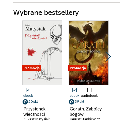
Wybrane bestsellery
Promocja
Promocja
Promocja
ebook
ebook
audiobook
ebook
aud
20 pkt
39 pkt
38 pkt
Przysionek
Gorath. Zabójcy
Tytańsc
wieczności
bogów
Philip K. D
Łukasz Matysiak
Janusz Stankiewicz