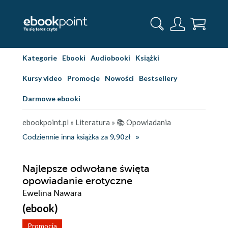
Kategorie
Ebooki
Audiobooki
Książki
Kursy video
Promocje
Nowości
Bestsellery
Darmowe ebooki
ebookpoint.pl
»
Literatura
»
📚 Opowiadania
Codziennie inna książka za 9,90zł
Najlepsze odwołane święta
opowiadanie erotyczne
Ewelina Nawara
(ebook)
Promocja