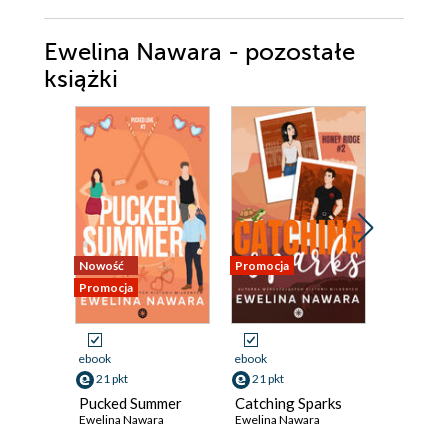
Ewelina Nawara - pozostałe
książki
Nowość
Promocja
Promocja
Promocja
ebook
ebook
ebook
aud
21 pkt
21 pkt
21 pkt
Pucked Summer
Catching Sparks
Pucked V
Ewelina Nawara
Ewelina Nawara
Ewelina N