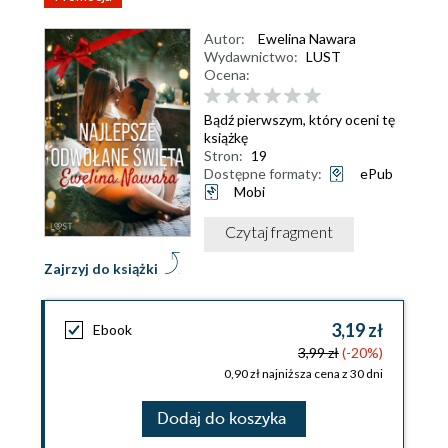
Autor:
Ewelina Nawara
Wydawnictwo:
LUST
Ocena:
Bądź pierwszym, który oceni tę
książkę
Stron:
19
Dostępne formaty:
ePub
Mobi
Czytaj fragment
Zajrzyj do książki
3,19 zł
Ebook
3,99 zł
(-20%)
0,90 zł najniższa cena z 30 dni
Dodaj do koszyka