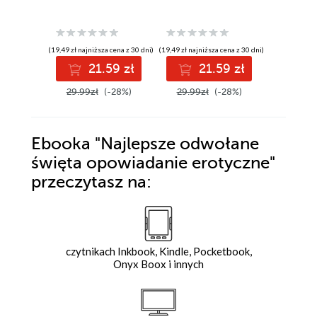
(19,49 zł najniższa cena z 30 dni)
(19,49 zł najniższa cena z 30 dni)
(19,49 zł najni
21.59 zł
21.59 zł
2
29.99zł
(-28%)
29.99zł
(-28%)
29.99z
Ebooka
"Najlepsze odwołane
święta opowiadanie erotyczne"
przeczytasz na:
czytnikach Inkbook, Kindle, Pocketbook,
Onyx Boox i innych