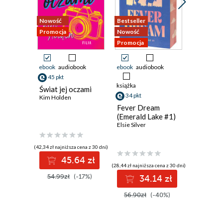
Nowość
Bestseller
Nowość
Promocja
Nowość
Promocja
Promocja
ebook
audiobook
ebook
audiobook
ebook
aud
45 pkt
34 pkt
książka
Świat jej oczami
To musi 
34 pkt
Kim Holden
Monika Se
Fever Dream
(Emerald Lake #1)
Elsie Silver
(42,34 zł najniższa cena z 30 dni)
(34,78 zł najni
45.64 zł
3
(28,44 zł najniższa cena z 30 dni)
54.99zł
(-17%)
41.90z
34.14 zł
56.90zł
(-40%)