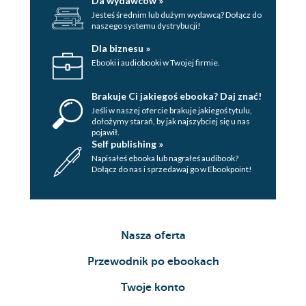
Da wydawców »
Jesteś średnim lub dużym wydawcą? Dołącz do
naszego systemu dystrybucji!
Dla biznesu »
Ebooki i audiobooki w Twojej firmie.
Brakuje Ci jakiegoś ebooka? Daj znać!
Jeśli w naszej ofercie brakuje jakiegoś tytulu,
dołożymy starań, by jak najszybciej się u nas
pojawił.
Self publishing »
Napisałeś ebooka lub nagrałeś audibook?
Dołącz do nas i sprzedawaj go w Ebookpoint!
Nasza oferta
Przewodnik po ebookach
Twoje konto