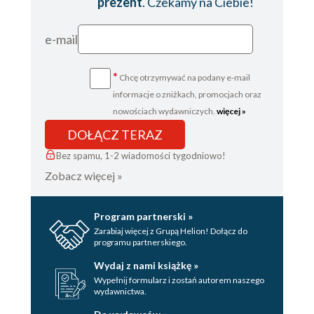
prezent
. Czekamy na Ciebie!
e-mail
*
Chcę otrzymywać na podany e-mail
informacje o zniżkach, promocjach oraz
nowościach wydawniczych.
więcej »
DOŁĄCZ TERAZ
Bez spamu, 1-2 wiadomości tygodniowo!
Zobacz więcej »
Program partnerski »
Zarabiaj więcej z Grupą Helion! Dołącz do
programu partnerskiego.
Wydaj z nami książkę »
Wypełnij formularz i zostań autorem naszego
wydawnictwa.