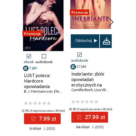
Promocja
Promocja
Promocja
Odsłuchaj
Odsłuch
audiobook
audiobook
ebook
audiobook
27 pkt
27 pkt
7 pkt
Inebriante: zbiór
Intimo: 
LUST poleca:
opowiadań
opowiad
Hardcore
erotycznych na
erotycz
opowiadania
dobry nastrój
Camille Bech
,
Lisa Vild
,
Andrea Hansen
chandrę
SheWolf
,
A
erotyczne
B. J. Hermansson
,
Elena Lund
,
Alicia Luz
,
SheWolf
,
Annah Viki M.
,
Catr
(8,90 zł najniższa cena z 30 dni)
(8,90 zł najniż
(2,90 zł najniższa cena z 30 dni)
27.99 zł
2
7.99 zł
34.99zł
(-20%)
34.99z
9.99zł
(-20%)