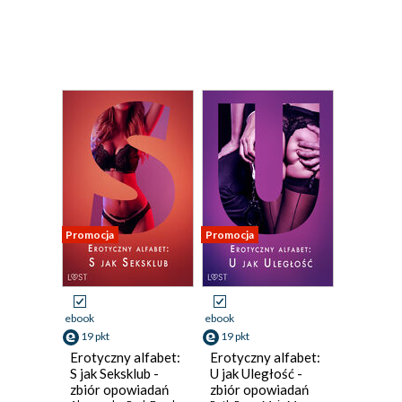
Promocja
Promocja
ebook
ebook
19 pkt
19 pkt
Erotyczny alfabet:
Erotyczny alfabet:
S jak Seksklub -
U jak Uległość -
zbiór opowiadań
zbiór opowiadań