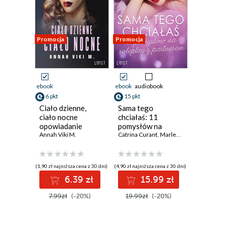
Promocja
Promocja
ebook
ebook
audiobook
6 pkt
15 pkt
Ciało dzienne,
Sama tego
ciało nocne
chciałaś: 11
opowiadanie
pomysłów na
erotyczne
Annah Viki M.
roleplay z
Catrina Curant
,
Marlena Rytel
,
Annah Vik
partnerem
(1,90 zł najniższa cena z 30 dni)
(4,90 zł najniższa cena z 30 dni)
6.39 zł
15.99 zł
7.99zł
(-20%)
19.99zł
(-20%)