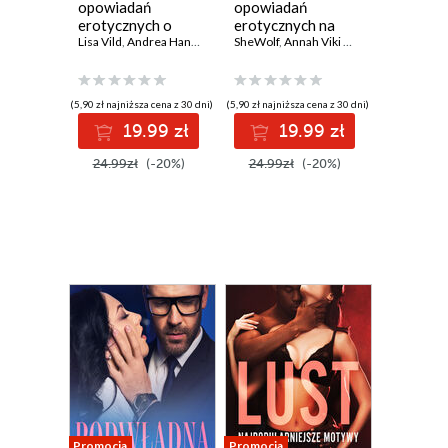
opowiadań
opowiadań
erotycznych o
erotycznych na
burzliwych
Lisa Vild
,
Andrea Hansen
,
SheWolf
wiosenne
SheWolf
,
Annah Viki M.
,
Annah Viki M.
,
Ewa Maciejczuk
,
M. J. Passion
,
,
Ca
Ca
relacjach
przebudzenie
(5,90 zł najniższa cena z 30 dni)
(5,90 zł najniższa cena z 30 dni)
19.99 zł
19.99 zł
24.99zł
(-20%)
24.99zł
(-20%)
Promocja
Promocja