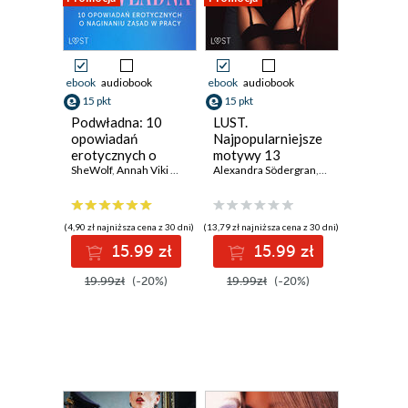
ebook
audiobook
ebook
audiobook
15 pkt
15 pkt
Podwładna: 10
LUST.
opowiadań
Najpopularniejsze
erotycznych o
motywy 13
naginaniu zasad w
SheWolf
,
Annah Viki M.
,
Mila Lipa
opowiadań
Alexandra Södergran
,
Ewa Maciejczuk
,
Nina Nirali
,
Olrik
,
B. J. Herm
,
Black C
pracy
erotycznych
(4,90 zł najniższa cena z 30 dni)
(13,79 zł najniższa cena z 30 dni)
15.99 zł
15.99 zł
19.99zł
(-20%)
19.99zł
(-20%)