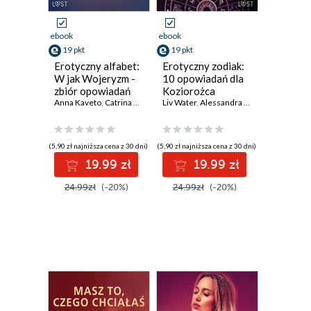
ebook
ebook
19 pkt
19 pkt
Erotyczny alfabet:
Erotyczny zodiak:
W jak Wojeryzm -
10 opowiadań dla
zbiór opowiadań
Koziorożca
Anna Kaveto
,
Catrina Curant
,
eses
Liv Water
,
Annah Viki M.
,
Alessandra Red
,
SheWolf
,
Alexi Lexi
,
Fabien Du
,
An
(5,90 zł najniższa cena z 30 dni)
(5,90 zł najniższa cena z 30 dni)
19.99 zł
19.99 zł
24.99zł
(-20%)
24.99zł
(-20%)