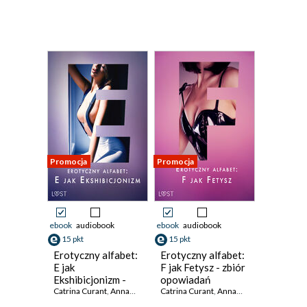
Promocja
Promocja
ebook
audiobook
ebook
audiobook
15 pkt
15 pkt
Erotyczny alfabet:
Erotyczny alfabet:
E jak
F jak Fetysz - zbiór
Ekshibicjonizm -
opowiadań
zbiór opowiadań
Catrina Curant
,
Annah Viki M.
,
Catrina Curant
Victoria Październy
,
Annah Viki M.
,
Fabien Dumaître
,
SheWolf
,
B