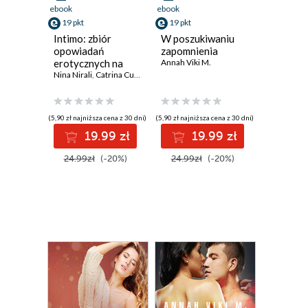
ebook
ebook
19 pkt
19 pkt
Intimo: zbiór
W poszukiwaniu
opowiadań
zapomnienia
erotycznych na
Annah Viki M.
chandrę
Nina Nirali
,
Catrina Curant
,
Alexi Lexi
,
Annah Viki M.
,
Alice Hill
,
Nadia 
(5,90 zł najniższa cena z 30 dni)
(5,90 zł najniższa cena z 30 dni)
19.99 zł
19.99 zł
24.99zł
(-20%)
24.99zł
(-20%)