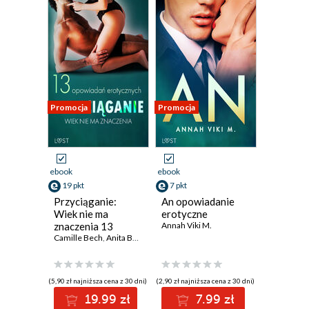
Promocja
Promocja
ebook
ebook
19 pkt
7 pkt
Przyciąganie:
An opowiadanie
Wiek nie ma
erotyczne
znaczenia 13
Annah Viki M.
opowiadań
Camille Bech
,
Anita Bang
,
SheWolf
,
Annah Viki M.
,
Catrina Curant
erotycznych
(5,90 zł najniższa cena z 30 dni)
(2,90 zł najniższa cena z 30 dni)
19.99 zł
7.99 zł