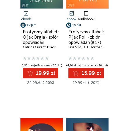
ebook
ebook
audiobook
19 pkt
15 pkt
Erotyczny alfabet:
Erotyczny alfabet:
O jak Orgia - zbiór
P jak Poli - zbiór
opowiadań
opowiadań (#17)
Catrina Curant
,
Black Chanterelle
Lisa Vild
,
Annah Viki M.
,
B. J. Hermansson
,
Ewa Maciejczuk
,
Annah Viki 
,
Mil
(5,90 zł najniższa cena z 30 dni)
(4,90 zł najniższa cena z 30 dni)
19.99 zł
15.99 zł
24.99zł
(-20%)
19.99zł
(-20%)