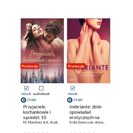
Promocja
Promocja
ebook
audiobook
ebook
19 pkt
19 pkt
Przyjaciele,
Inebriante: zbiór
kochankowie i
opowiadań
sąsiedzi: 10
erotycznych na
gorących
M. Martinez & K. Krakowiak
,
Catrina Curant
dobry nastrój
Erika Svensson
,
Alexi Lexi
,
Annah Viki M.
,
Marlena Rytel
,
Ewa Maci
,
opowiadań