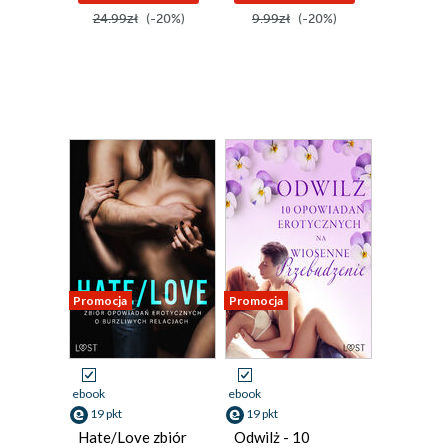
24.99zł
(-20%)
9.99zł
(-20%)
Promocja
Promocja
ebook
ebook
19 pkt
19 pkt
Hate/Love zbiór
Odwilż - 10