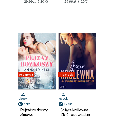
29.99zł
(-20%)
29.99zł
(-20%)
Promocja
Promocja
ebook
ebook
7 pkt
19 pkt
Pejzaż rozkoszy
Śpiąca królewna:
zimowe
Zbiór opowiadań