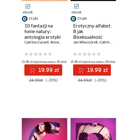
ebook
ebook
19 pkt
19 pkt
10 fantazji na
Erotyczny alfabet:
łonie natury:
B jak
antologia erotyki
Biseksualność
outdoorowej
Catrina Curant
,
Annah Viki M.
,
zbiór opowiadań
Jan Wieczorek
Victoria Październy
,
Catrina Curant
,
Lisa Vild
,
eses
,
An
(5,90 zł najniższa cena z 30 dni)
(5,90 zł najniższa cena z 30 dni)
19.99 zł
19.99 zł
24.99zł
(-20%)
24.99zł
(-20%)