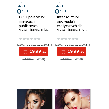
ebook
ebook
19 pkt
19 pkt
LUST poleca: W
Intenso: zbiór
miejscach
opowiadań
publicznych -
erotycznych dla
opowiadania
Alessandra Red
,
Erika Svensson
spragnionych
Alessandra Red
,
Catrina Curant
,
B. A. Feder
,
Annah Viki M.
,
Catrina Cur
,
Ewa M
erotyczne
przygody
(5,90 zł najniższa cena z 30 dni)
(5,90 zł najniższa cena z 30 dni)
19.99 zł
19.99 zł
24.99zł
(-20%)
24.99zł
(-20%)