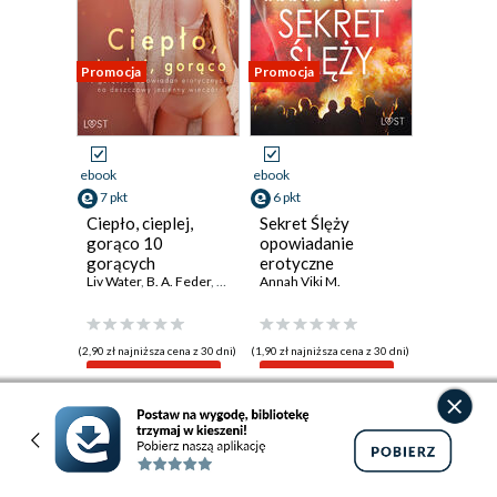
Promocja
Promocja
ebook
ebook
7 pkt
6 pkt
Ciepło, cieplej,
Sekret Ślęży
gorąco 10
opowiadanie
gorących
erotyczne
opowiadań
Liv Water
,
B. A. Feder
,
M. Martinez & K. Krakowiak
Annah Viki M.
,
Catrina Curant
,
Ann
erotycznych na
deszczowy
jesienny wieczór
(2,90 zł najniższa cena z 30 dni)
(1,90 zł najniższa cena z 30 dni)
7.99 zł
6.39 zł
9.99zł
(-20%)
7.99zł
(-20%)