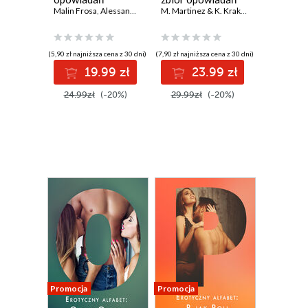
Malin Frosa
,
Alessandra Red
,
Everly Kane
,
Ruth Ross
M. Martinez & K. Krakowiak
,
Catrina Curant
,
Catrina Cur
,
(5,90 zł najniższa cena z 30 dni)
(7,90 zł najniższa cena z 30 dni)
19.99 zł
23.99 zł
24.99zł
(-20%)
29.99zł
(-20%)
Promocja
Promocja