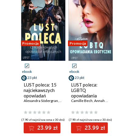
Promocja
Promocja
ebook
ebook
23 pkt
23 pkt
LUST poleca: 15
LUST poleca:
najciekawszych
LGBTQ
opowiadań
opowiadania
erotycznych
Alexandra Södergran
,
SheWolf
erotyczne
Camille Bech
,
Annah Viki M.
,
Annah Viki M.
,
Victoria Październy
,
Victoria Pa
,
Ca
(7,90 zł najniższa cena z 30 dni)
(7,90 zł najniższa cena z 30 dni)
23.99 zł
23.99 zł