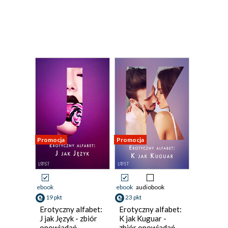
Promocja
Promocja
ebook
ebook
audiobook
19 pkt
23 pkt
Erotyczny alfabet:
Erotyczny alfabet:
J jak Język - zbiór
K jak Kuguar -
opowiadań
zbiór opowiadań