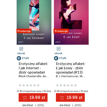
Promocja
Promocja
ebook
ebook
19 pkt
19 pkt
Erotyczny alfabet:
Erotyczny alfabet:
I jak Internet -
Ł jak Łowy - zbiór
zbiór opowiadań
opowiadań (#13)
Black Chanterelle
,
Annah Viki M.
B. J. Hermansson
,
Victoria Październy
,
SheWolf
,
SheWolf
,
Annah Viki 
,
B. J.
(5,90 zł najniższa cena z 30 dni)
(5,90 zł najniższa cena z 30 dni)
19.99 zł
19.99 zł
24.99zł
(-20%)
24.99zł
(-20%)