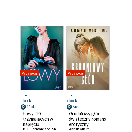
Promocja
Promocja
ebook
ebook
15 pkt
6 pkt
Łowy: 10
Grudniowy głód
trzymających w
świąteczny romans
napięciu
erotyczny
opowiadań
B. J. Hermansson
,
SheWolf
,
Annah Viki M.
Annah Viki M.
,
Mila Lipa
,
Victoria Paździe