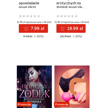
opowiadanie
erotycznych na
erotyczne
Annah Viki M.
bezsenność
SheWolf
,
Annah Viki M.
,
Alexi Lexi
,
Catri
(2,90 zł najniższa cena z 30 dni)
(5,90 zł najniższa cena z 30 dni)
7.99 zł
19.99 zł
9.99zł
(-20%)
24.99zł
(-20%)
Promocja
Promocja