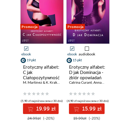
Promocja
Promocja
ebook
ebook
audiobook
19 pkt
15 pkt
Erotyczny alfabet:
Erotyczny alfabet:
C jak
D jak Dominacja -
Ciałopozytywność
zbiór opowiadań
zbiór opowiadań
M. Martinez & K. Krakowiak
,
Ruth Ross
Catrina Curant
,
Catrina Curant
,
Annah Viki M.
,
Black Chanter
,
Victoria 
(5,90 zł najniższa cena z 30 dni)
(4,90 zł najniższa cena z 30 dni)
19.99 zł
15.99 zł
24.99zł
(-20%)
19.99zł
(-20%)