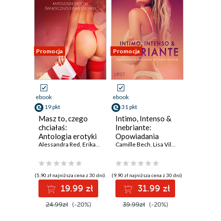
Promocja
Promocja
ebook
ebook
19 pkt
31 pkt
Masz to, czego
Intimo, Intenso &
chciałaś:
Inebriante:
Antologia erotyki
Opowiadania
świąteczno-
Alessandra Red
,
Erika Svensson
erotyczne na
Camille Bech
,
Catrina Curant
,
Lisa Vild
,
Annah Viki M.
,
Andrea Hansen
,
Victor
,
sylwestrowej
różne nastroje
(5,90 zł najniższa cena z 30 dni)
(9,90 zł najniższa cena z 30 dni)
19.99 zł
31.99 zł
24.99zł
(-20%)
39.99zł
(-20%)