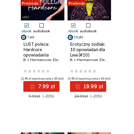
Promocja
Promocja
ebook
audiobook
ebook
audiobook
7 pkt
19 pkt
LUST poleca:
Erotyczny zodiak:
Hardcore
10 opowiadań dla
opowiadania
Lwa (#10)
erotyczne
B. J. Hermansson
,
Elena Lund
B. J. Hermansson
,
Alicia Luz
,
SheWolf
,
Elena Lund
,
Annah Viki M.
,
Alicia Luz
,
Catr
(2,90 zł najniższa cena z 30 dni)
(5,90 zł najniższa cena z 30 dni)
7.99 zł
19.99 zł
9.99zł
(-20%)
24.99zł
(-20%)