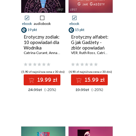
ebook
audiobook
ebook
19 pkt
15 pkt
Erotyczny zodiak:
Erotyczny alfabet:
10 opowiadań dla
G jak Gadżety -
Wodnika
zbiór opowiadań
Catrina Curant
,
Annah Viki M.
,
VER
SheWolf
,
Ruth Ross
,
Camille Bech
,
Catrina Curant
,
Chrystelle LeR
,
Annah Vi
(5,90 zł najniższa cena z 30 dni)
(4,90 zł najniższa cena z 30 dni)
19.99 zł
15.99 zł
24.99zł
(-20%)
19.99zł
(-20%)