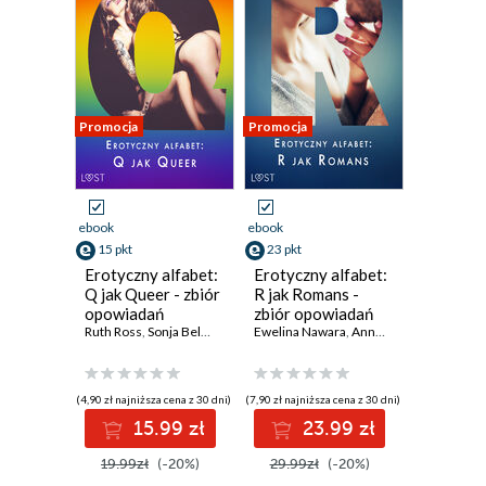
Promocja
Promocja
ebook
ebook
15 pkt
23 pkt
Erotyczny alfabet:
Erotyczny alfabet:
Q jak Queer - zbiór
R jak Romans -
opowiadań
zbiór opowiadań
Ruth Ross
,
Sonja Belmont
,
Catrina Curant
(#19)
Ewelina Nawara
,
rehab-e
,
Annah Viki M.
,
Annah Viki M.
,
Marlena 
,
Vic
(4,90 zł najniższa cena z 30 dni)
(7,90 zł najniższa cena z 30 dni)
15.99 zł
23.99 zł
19.99zł
(-20%)
29.99zł
(-20%)