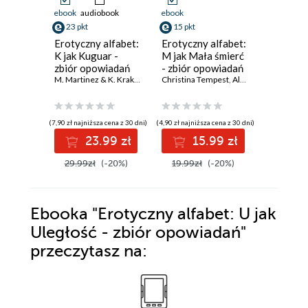
ebook
audiobook
ebook
ebook
23 pkt
15 pkt
19 pkt
Erotyczny alfabet:
Erotyczny alfabet:
Erotyczn
K jak Kuguar -
M jak Mała śmierć
N jak Ni
zbiór opowiadań
- zbiór opowiadań
zbiór o
M. Martinez & K. Krakowiak
,
Catrina Curant
Christina Tempest
,
Annah Viki M.
,
Alexandra Södergran
,
B. A. Fede
Malva B.
,
(7,90 zł najniższa cena z 30 dni)
(4,90 zł najniższa cena z 30 dni)
(5,90 zł najniż
23.99 zł
15.99 zł
1
29.99zł
(-20%)
19.99zł
(-20%)
24.99z
Ebooka
"Erotyczny alfabet: U jak
Uległość - zbiór opowiadań"
przeczytasz na: