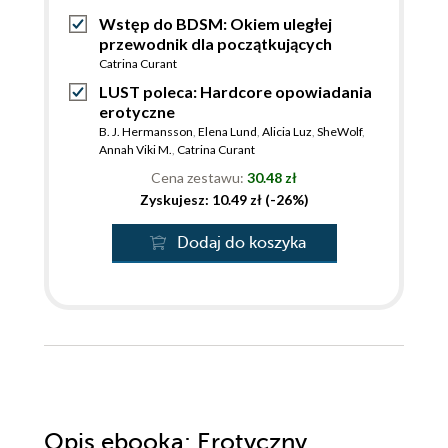
Wstęp do BDSM: Okiem uległej
przewodnik dla początkujących
Catrina Curant
LUST poleca: Hardcore opowiadania
erotyczne
B. J. Hermansson
,
Elena Lund
,
Alicia Luz
,
SheWolf
,
Annah Viki M.
,
Catrina Curant
Cena zestawu:
30.48 zł
Zyskujesz: 10.49 zł (-26%)
Dodaj do koszyka
Opis
ebooka
: Erotyczny