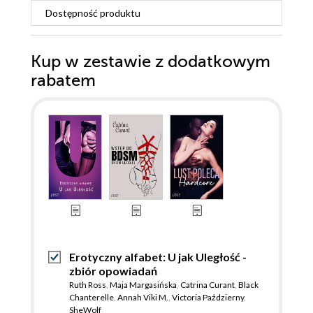
Dostępność produktu
Kup w zestawie z dodatkowym
rabatem
Erotyczny alfabet: U jak Uległość -
zbiór opowiadań
Ruth Ross
,
Maja Margasińska
,
Catrina Curant
,
Black
Chanterelle
,
Annah Viki M.
,
Victoria Październy
,
SheWolf