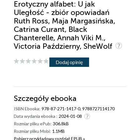
Erotyczny alfabet: U jak
Uległość - zbiór opowiadań
Ruth Ross, Maja Margasińska,
Catrina Curant, Black
Chanterelle, Annah Viki M.,
Victoria Październy, SheWolf
Dodaj opinię
Szczegóły
ebooka
ISBN Ebooka:
978-87-271-1417-0, 9788727114170
Data wydania ebooka :
2024-01-08
Rozmiar pliku ePub:
306.8kB
Rozmiar pliku Mobi:
1.1MB
Pobierz przykładowy rozdział EPUB »