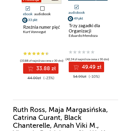
audiobook
ebook
audiobook
ebook
49 pkt
33 pkt
36 pkt
Trzy zagadki dla
Rzeźnia numer pięć
Draka w
Organizacji
Kurt Vonnegut
Chester H
Eduardo Mendoza
(42,34 zł najniższa cena z 30 dni)
(33,88 zł najniższa cena z 30 dni)
(31,50 zł najni
49.49 zł
33.88 zł
3
54.99zł
(-10%)
44.00zł
(-23%)
45.00z
Ruth Ross, Maja Margasińska,
Catrina Curant, Black
Chanterelle, Annah Viki M.,