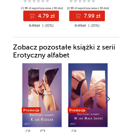
(8,90 zł najniż
(1,90 zł najniższa cena z 30 dni)
(2,90 zł najniższa cena z 30 dni)
2
4.79 zł
7.99 zł
34.99z
5.99zł
(-20%)
9.99zł
(-20%)
Zobacz pozostałe książki z serii
Erotyczny alfabet
Promocja
Promocja
Promocja