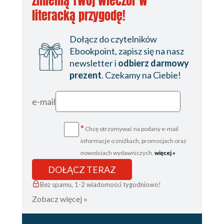
zmienią Twój wieczór w
literacką przygodę!
Dołącz do czytelników
Ebookpoint, zapisz się na nasz
newsletter i
odbierz darmowy
prezent
. Czekamy na Ciebie!
e-mail
*
Chcę otrzymywać na podany e-mail
informacje o zniżkach, promocjach oraz
nowościach wydawniczych.
więcej »
DOŁĄCZ TERAZ
Bez spamu, 1-2 wiadomości tygodniowo!
Zobacz więcej »