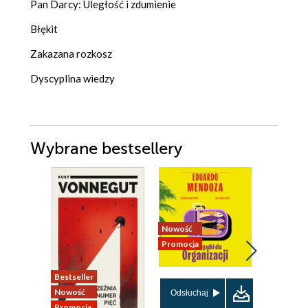
Pan Darcy: Uległość i zdumienie
Błękit
Zakazana rozkosz
Dyscyplina wiedzy
Wybrane bestsellery
Nowość
Promocja
Bestseller
Nowość
Nowość
Promocja
Odsłuchaj
Promocja