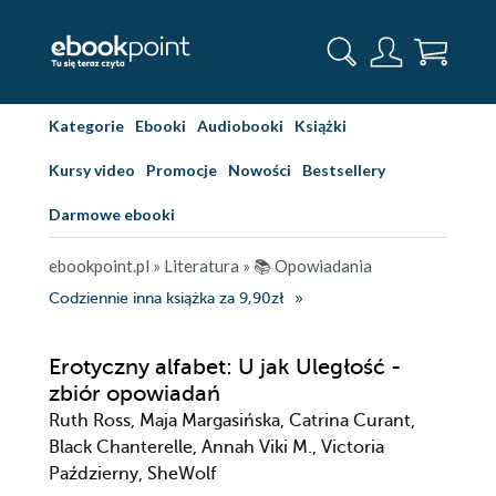
Kategorie
Ebooki
Audiobooki
Książki
Kursy video
Promocje
Nowości
Bestsellery
Darmowe ebooki
ebookpoint.pl
»
Literatura
»
📚 Opowiadania
Codziennie inna książka za 9,90zł
Erotyczny alfabet: U jak Uległość -
zbiór opowiadań
Ruth Ross, Maja Margasińska, Catrina Curant,
Black Chanterelle, Annah Viki M., Victoria
Październy, SheWolf