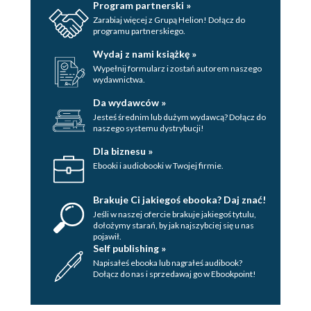
Program partnerski »
Zarabiaj więcej z Grupą Helion! Dołącz do
programu partnerskiego.
Wydaj z nami książkę »
Wypełnij formularz i zostań autorem naszego
wydawnictwa.
Da wydawców »
Jesteś średnim lub dużym wydawcą? Dołącz do
naszego systemu dystrybucji!
Dla biznesu »
Ebooki i audiobooki w Twojej firmie.
Brakuje Ci jakiegoś ebooka? Daj znać!
Jeśli w naszej ofercie brakuje jakiegoś tytulu,
dołożymy starań, by jak najszybciej się u nas
pojawił.
Self publishing »
Napisałeś ebooka lub nagrałeś audibook?
Dołącz do nas i sprzedawaj go w Ebookpoint!