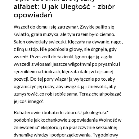
alfabet: U jak Uległość - zbiór
opowiadań
Wszedł do domu i się zatrzymał. Zwykle paliło się
światło, grała muzyka, ale tym razem było ciemno.
Salon oświetlały świeczki. Klęczała na dywanie, nago,
z liną u stóp. Nie podniosła głowy, nie drgnęła, gdy
wszedł. Przeszedł do łazienki, ignorując ją, a gdy
wyszedł z włosami jeszcze wilgotnymi po prysznicu i
ręcznikiem na biodrach, klęczała dalej w tej samej
pozycji. Do tej pory wiązał ją wyłącznie po to, aby
ograniczyć jej ruchy, aby uwięzić ją i zniewolić, aby
uzmysłowić, co robi sobie sama. Teraz chciał pokazać
jej coś innego".
Bohaterowie i bohaterki zbioru U jak uległość"
podobnie jak kochankowie z opowiadania Wolność w
zniewoleniu" eksplorują na płaszczyźnie seksualnej
dynamikę władzy i podporządkowania. Tygodniowy