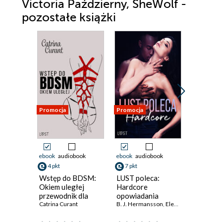
Victoria Październy, SheWolf -
pozostałe książki
Promocja
Promocja
Promocja
Odsłuch
audiobook
ebook
audiobook
ebook
audiobook
27 pkt
4 pkt
7 pkt
Inebrian
Wstęp do BDSM:
LUST poleca:
opowiad
Okiem uległej
Hardcore
erotycz
przewodnik dla
opowiadania
dobry na
Camille B
początkujących
Catrina Curant
erotyczne
B. J. Hermansson
,
Elena Lund
,
Alicia Luz