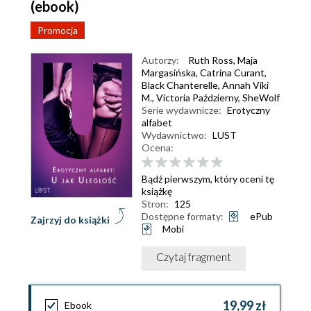
(ebook)
Promocja
Autorzy:
Ruth Ross
,
Maja
Margasińska
,
Catrina Curant
,
Black Chanterelle
,
Annah Viki
M.
,
Victoria Październy
,
SheWolf
Serie wydawnicze:
Erotyczny
alfabet
Wydawnictwo:
LUST
Ocena:
Bądź pierwszym, który oceni tę
książkę
Stron:
125
Dostępne formaty:
ePub
Zajrzyj do książki
Mobi
Czytaj fragment
19,99 zł
Ebook