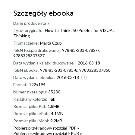
Szczegóły
ebooka
Dane producenta
»
Tytuł oryginału:
How to Think: 50 Puzzles for VISUAL
Thinking
Tłumaczenie:
Marta Czub
ISBN Książki drukowanej:
978-83-283-0782-7,
9788328307827
Data wydania książki drukowanej :
2016-03-18
ISBN Ebooka:
978-83-283-0785-8, 9788328307858
Data wydania ebooka :
2016-03-18
Format:
122x194
Numer z katalogu:
35280
Książka w kolorze:
Tak
Rozmiar pliku Pdf:
1.8MB
Rozmiar pliku ePub:
4.1MB
Rozmiar pliku Mobi:
9.2MB
Pobierz przykładowy rozdział PDF »
Pobierz przykładowy rozdział EPUB »