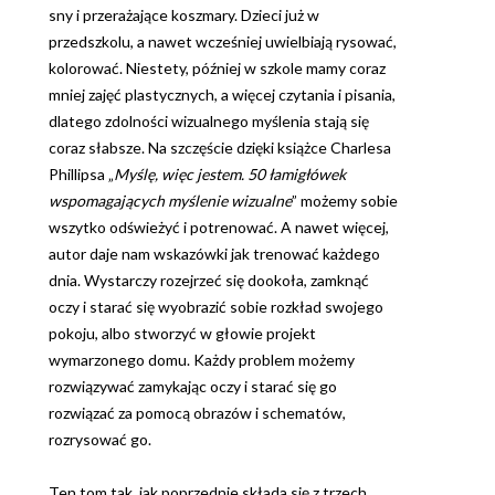
sny i przerażające koszmary. Dzieci już w
przedszkolu, a nawet wcześniej uwielbiają rysować,
kolorować. Niestety, później w szkole mamy coraz
mniej zajęć plastycznych, a więcej czytania i pisania,
dlatego zdolności wizualnego myślenia stają się
coraz słabsze. Na szczęście dzięki książce Charlesa
Phillipsa „
Myślę, więc jestem. 50 łamigłówek
wspomagających myślenie wizualne
” możemy sobie
wszytko odświeżyć i potrenować. A nawet więcej,
autor daje nam wskazówki jak trenować każdego
dnia. Wystarczy rozejrzeć się dookoła, zamknąć
oczy i starać się wyobrazić sobie rozkład swojego
pokoju, albo stworzyć w głowie projekt
wymarzonego domu. Każdy problem możemy
rozwiązywać zamykając oczy i starać się go
rozwiązać za pomocą obrazów i schematów,
rozrysować go.
Ten tom tak, jak poprzednie składa się z trzech