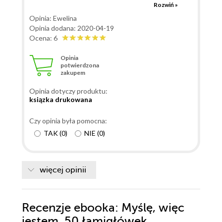
Cię analizować obrazy i wychwytywać ich ukryty sens
Rozwiń »
oraz zwiększyć Twoje zdolności wizualizacji. Podczas
Opinia: Ewelina
ich rozwiązywania Twój mózg zacznie doceniać moc
Opinia dodana: 2020-04-19
obrazów, a Ty będziesz świetnie się bawić. Zadania
Ocena: 6
ułożone są od najprostszych do najtrudniejszych. A
Opinia
gdy już uporasz się z całą pięćdziesiątką, będziesz
potwierdzona
zakupem
musiał szczerze odpowiedzieć sobie na zagadkowe
pytanie o to, czy masz wizję... Podejmij wyzwanie!
Opinia dotyczy produktu:
ksiązka drukowana
Czy opinia była pomocna:
TAK
(
0
)
NIE
(
0
)
więcej opinii
Recenzje
ebooka
: Myślę, więc
jestem. 50 łamigłówek