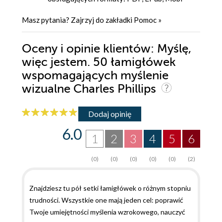
Masz pytania? Zajrzyj do zakładki
Pomoc
»
Oceny i opinie klientów: Myślę,
więc jestem. 50 łamigłówek
wspomagających myślenie
wizualne Charles Phillips
Dodaj opinię
6.0
1
2
3
4
5
6
(0)
(0)
(0)
(0)
(0)
(2)
Znajdziesz tu pół setki łamigłówek o różnym stopniu
trudności. Wszystkie one mają jeden cel: poprawić
Twoje umiejętności myślenia wzrokowego, nauczyć