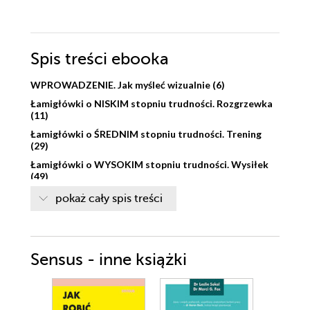
Spis treści
ebooka
WPROWADZENIE. Jak myśleć wizualnie (6)
Łamigłówki o NISKIM stopniu trudności. Rozgrzewka
(11)
Łamigłówki o ŚREDNIM stopniu trudności. Trening
(29)
Łamigłówki o WYSOKIM stopniu trudności. Wysiłek
(49)
WYZWANIE (67)
pokaż cały spis treści
ODPOWIEDZI (73)
Zalecana literatura i bibliografia (92)
Notatki (93)
Sensus - inne książki
O autorze (96)