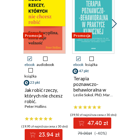
Promocja
Promocja
Promocja
ebook
audiobook
ebook
książka
ebook
aud
47 pkt
książka
książka
Terapia
23 pkt
29 pkt
poznawczo-
behawioralna w
Jak robić rzeczy,
Przebud
praktyce klinicznej
Leslie Sokol
,
PhD
,
Marci G. Fox
,
PhD
których nie chcesz
potęga
robić.
podświa
Samodyscyplina,
Peter Hollins
Sztuka af
Joseph Mu
która daje wolność
techniki
(39,50 zł najniższa cena z 30 dni)
47.40 zł
(19,95 zł najniższa cena z 30 dni)
(24,95 zł najni
79.00zł
(-40%)
23.94 zł
2