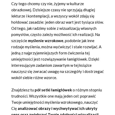
Czy tego chcemy czy nie, żyjemy w kulturze
obrazkowej. Dzisiejsze czasy nie sprzyjają długiej
lekturze i kontemplacji, a wszyscy wokół zdają się
hołdować zasadzie: jeden obraz wart jest tysiąca słów.
Od tego, jak radzimy sobie z wizualizacją własnych
pomysłów, często zależy możliwość ich realizacji. Na
szczęście
myślenie wzrokowe
, podobnie jak inne
rodzaje myślenia, można wyćwiczyć i stale rozwijać. A
jedną z najprzyjemniejszych form ćwiczenia tej
umiejętności jest rozwiązywanie łamigłówek. Dzięki
interesującym zadaniom zawartym w tej książce
nauczysz się zwracać uwagę na szczegóły i dostrzegać
wokół siebie różne wzorce.
Znajdziesz tu
pół setki łamigłówek
o różnym stopniu
trudności. Wszystkie one mają jeden cel: poprawić
Twoje umiejętności myślenia wzrokowego, nauczyć
Cię
analizować obrazy i wychwytywać ich ukryty
sens oraz zwiększyć Twoje zdolności wizualizacji
.