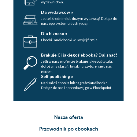
wydawnictwa.
Da wydawców »
Jesteś średnim lub dużym wydawcą? Dołącz do
naszego systemu dystrybucji!
Dla biznesu »
Ebooki i audiobooki w Twojej firmie.
Brakuje Ci jakiegoś ebooka? Daj znać!
Jeśli w naszej ofercie brakuje jakiegoś tytulu,
dołożymy starań, by jak najszybciej się u nas
pojawił.
Self publishing »
Napisałeś ebooka lub nagrałeś audibook?
Dołącz do nas i sprzedawaj go w Ebookpoint!
Nasza oferta
Przewodnik po ebookach