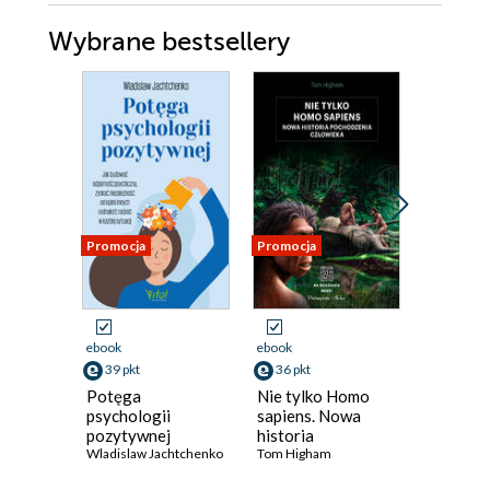
Wybrane bestsellery
Promocja
Promocja
Promocja
ebook
ebook
ebook
39 pkt
36 pkt
11 pkt
Potęga
Nie tylko Homo
Matema
psychologii
sapiens. Nowa
dla ambi
pozytywnej
historia
Równani
Wladislaw Jachtchenko
pochodzenia
Tom Higham
geometr
Michelle 
człowieka
statysty