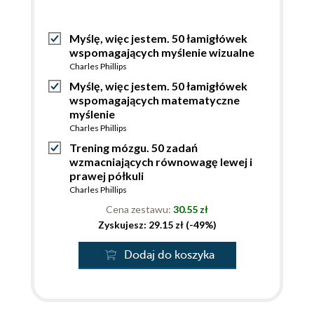
Myślę, więc jestem. 50 łamigłówek
wspomagających myślenie wizualne
Charles Phillips
Myślę, więc jestem. 50 łamigłówek
wspomagających matematyczne
myślenie
Charles Phillips
Trening mózgu. 50 zadań
wzmacniających równowagę lewej i
prawej półkuli
Charles Phillips
Cena zestawu:
30.55 zł
Zyskujesz: 29.15 zł (-49%)
Dodaj do koszyka