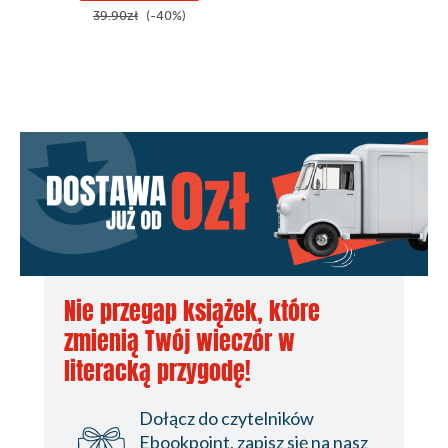
39.90zł
(-40%)
49.90z
Nie przegap książek, które
zmienią Twój wieczór w
literacką przygodę!
Dołącz do czytelników
Ebookpoint, zapisz się na nasz