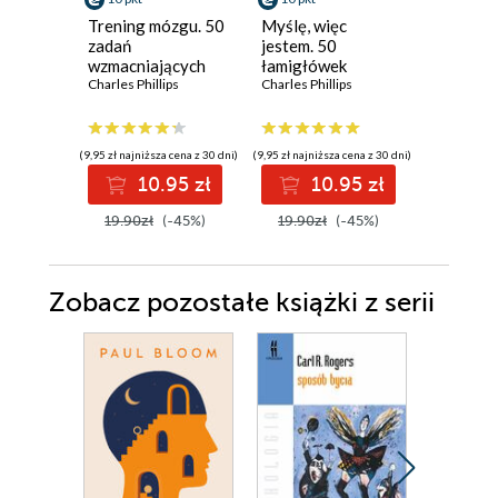
Trening mózgu. 50
Myślę, więc
Myślę, w
zadań
jestem. 50
jestem. 
wzmacniających
łamigłówek
łamigłó
równowagę lewej i
Charles Phillips
wspomagających
Charles Phillips
wspomag
Charles Phi
prawej półkuli
matematyczne
obiekty
myślenie
myśleni
(9,95 zł najniższa cena z 30 dni)
(9,95 zł najniższa cena z 30 dni)
(9,95 zł najniż
10.95 zł
10.95 zł
1
19.90zł
(-45%)
19.90zł
(-45%)
19.90z
Zobacz pozostałe książki z serii