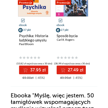
Promocja
Promocja
Promocja
ebook
ebook
ebook
37 pkt
27 pkt
21 pkt
Psychika: Historia
Sposób bycia
Narcyst
ludzkiego umysłu
Carl R. Rogers
osobow
Paul Bloom
naszych
W. Keith 
(53,82 zł najniższa cena z 30 dni)
(38,99 zł najniższa cena z 30 dni)
(31,19 zł najni
37.95 zł
27.49 zł
2
69.00zł
(-45%)
49.99zł
(-45%)
39.99z
Ebooka
"Myślę, więc jestem. 50
łamigłówek wspomagających