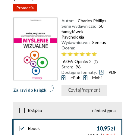
Promocja
Autor:
Charles Phillips
Serie wydawnicze:
50
łamigłówek
Psychologia
Wydawnictwo:
Sensus
Ocena:
6.0
/
6
Opinie:
2
Stron:
96
Dostępne formaty:
PDF
ePub
Mobi
Czytaj fragment
Zajrzyj do książki
Książka
niedostępna
10,95 zł
Ebook