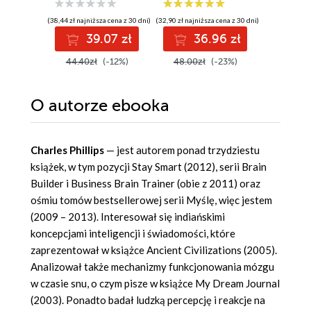
rachune
różnicz
(38,44 zł najniższa cena z 30 dni)
(32,90 zł najniższa cena z 30 dni)
(11,89 zł najni
i całkow
39.07 zł
36.96 zł
1
44.40zł
(-12%)
48.00zł
(-23%)
13.99z
O autorze
ebooka
Charles Phillips
— jest autorem ponad trzydziestu
książek, w tym pozycji Stay Smart (2012), serii Brain
Builder i Business Brain Trainer (obie z 2011) oraz
ośmiu tomów bestsellerowej serii Myślę, więc jestem
(2009 – 2013). Interesował się indiańskimi
koncepcjami inteligencji i świadomości, które
zaprezentował w książce Ancient Civilizations (2005).
Analizował także mechanizmy funkcjonowania mózgu
w czasie snu, o czym pisze w książce My Dream Journal
(2003). Ponadto badał ludzką percepcję i reakcje na