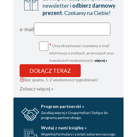
newsletter i
odbierz darmowy
prezent
. Czekamy na Ciebie!
e-mail
*
Chcę otrzymywać na podany e-mail
informacje o zniżkach, promocjach oraz
nowościach wydawniczych.
więcej »
DOŁĄCZ TERAZ
Bez spamu, 1-2 wiadomości tygodniowo!
Zobacz więcej »
Program partnerski »
Zarabiaj więcej z Grupą Helion! Dołącz do
programu partnerskiego.
Wydaj z nami książkę »
Wypełnij formularz i zostań autorem naszego