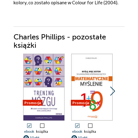
kolory, co zostało opisane w Colour for Life (2004).
Charles Phillips - pozostałe
książki
Promocja
Promocja
Promocja
ebook
książka
ebook
książka
ebook
ksi
10 pkt
10 pkt
10 pkt