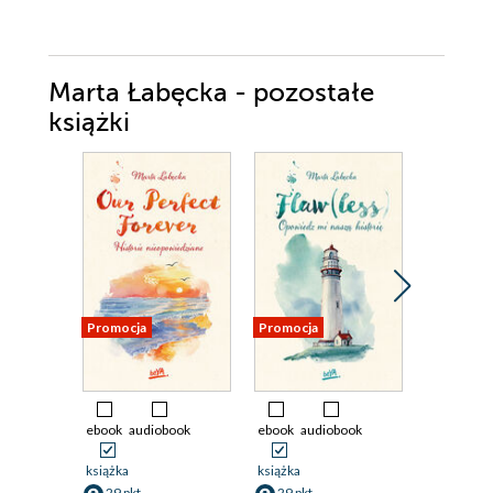
Marta Łabęcka - pozostałe
książki
Promocja
Promocja
Promocja
ebook
audiobook
ebook
audiobook
ebook
ksi
48 pkt
książka
książka
Our Per
29 pkt
29 pkt