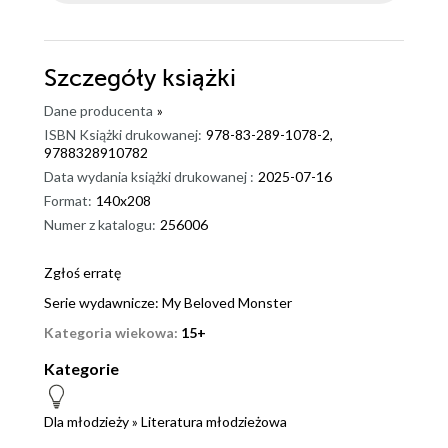
rozdziałach? Okazało się jednak, że wszystkie te
obawy były zupełnie niepotrzebne, o czym
przekonałam się już po kilku stronach. Bo oprocz
Szczegóły
książki
atmosfery, ktora od samego początku budzi
ciekawość przez niepokoj i narastające tajemnice, w
Dane producenta
»
pewnym momencie złapałam się na tym, że zaczęłam
ISBN Książki drukowanej:
978-83-289-1078-2,
9788328910782
czytać zachłannie, chcąc dowiedzieć się jak
Data wydania książki drukowanej :
2025-07-16
najszybciej, jak rozwinie się dalej fabuła, ale przede
Format:
140x208
wszystkim, do czego końcowo zmierza. Całość
Numer z katalogu:
256006
recenzji ...
Zgłoś erratę
Serie wydawnicze:
My Beloved Monster
Kategoria wiekowa:
15+
Kategorie
Dla młodzieży
»
Literatura młodzieżowa