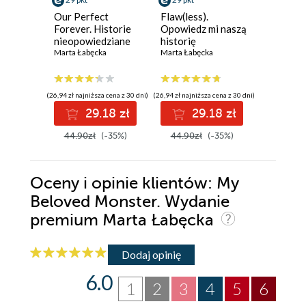
Forever.
nieopow
Our Perfect
Flaw(less).
Wydani
Marta Łab
Forever. Historie
Opowiedz mi naszą
ilustro
nieopowiedziane
historię
Marta Łabęcka
Marta Łabęcka
(41,40 zł najni
4
(26,94 zł najniższa cena z 30 dni)
(26,94 zł najniższa cena z 30 dni)
69.00z
29.18 zł
29.18 zł
44.90zł
(-35%)
44.90zł
(-35%)
Oceny i opinie klientów: My
Beloved Monster. Wydanie
premium Marta Łabęcka
Dodaj opinię
6.0
1
2
3
4
5
6