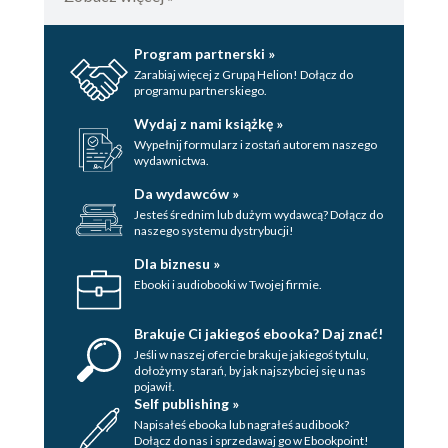
Program partnerski »
Zarabiaj więcej z Grupą Helion! Dołącz do
programu partnerskiego.
Wydaj z nami książkę »
Wypełnij formularz i zostań autorem naszego
wydawnictwa.
Da wydawców »
Jesteś średnim lub dużym wydawcą? Dołącz do
naszego systemu dystrybucji!
Dla biznesu »
Ebooki i audiobooki w Twojej firmie.
Brakuje Ci jakiegoś ebooka? Daj znać!
Jeśli w naszej ofercie brakuje jakiegoś tytulu,
dołożymy starań, by jak najszybciej się u nas
pojawił.
Self publishing »
Napisałeś ebooka lub nagrałeś audibook?
Dołącz do nas i sprzedawaj go w Ebookpoint!