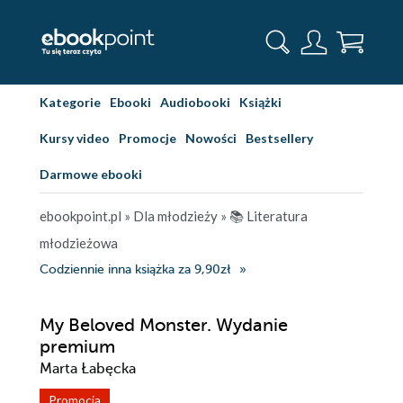
Kategorie
Ebooki
Audiobooki
Książki
Kursy video
Promocje
Nowości
Bestsellery
Darmowe ebooki
ebookpoint.pl
»
Dla młodzieży
»
📚 Literatura
młodzieżowa
Codziennie inna książka za 9,90zł
My Beloved Monster. Wydanie
premium
Marta Łabęcka
Promocja