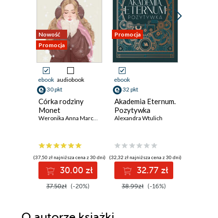
Nowość
Promocja
Promocja
Promocja
ebook
audiobook
ebook
ebook
30 pkt
32 pkt
43 pkt
Córka rodziny
Akademia Eternum.
Fake ska
Monet
Pozytywka
Lynn Paint
Weronika Anna Marczak
Alexandra Wtulich
(37,50 zł najniższa cena z 30 dni)
(32,32 zł najniższa cena z 30 dni)
(36,17 zł najni
30.00 zł
32.77 zł
4
37.50zł
(-20%)
38.99zł
(-16%)
53.99z
O autorze
książki