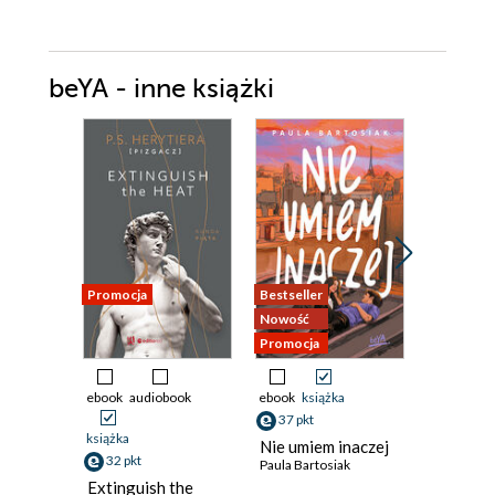
beYA - inne książki
Promocja
Bestseller
Nowość
Nowość
Promocja
Promocja
ebook
audiobook
ebook
książka
ebook
ksi
37 pkt
38 pkt
książka
Nie umiem inaczej
Destina
32 pkt
Paula Bartosiak
Extinguish the