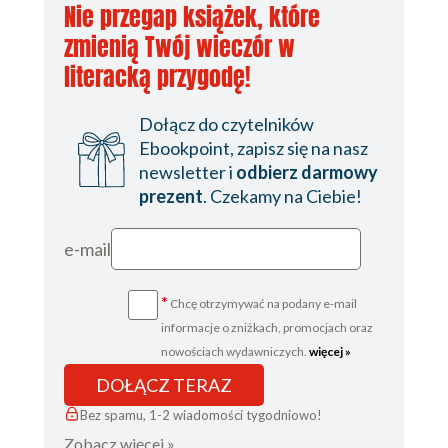
Nie przegap książek, które
zmienią Twój wieczór w
literacką przygodę!
Dołącz do czytelników
Ebookpoint, zapisz się na nasz
newsletter i
odbierz darmowy
prezent
. Czekamy na Ciebie!
e-mail
*
Chcę otrzymywać na podany e-mail
informacje o zniżkach, promocjach oraz
nowościach wydawniczych.
więcej »
DOŁĄCZ TERAZ
Bez spamu, 1-2 wiadomości tygodniowo!
Zobacz więcej »