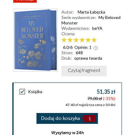
Autor:
Marta Łabęcka
Serie wydawnicze:
My Beloved
Monster
Wydawnictwo:
beYA
Ocena:
6.0
/
6
Opinie:
1
Stron:
648
Druk:
oprawa twarda
Czytaj fragment
51,35 zł
Książka
79,00 zł
(-35%)
47,40 zł najniższa cena z 30 dni
Dodaj do koszyka
Wysyłamy w 24h