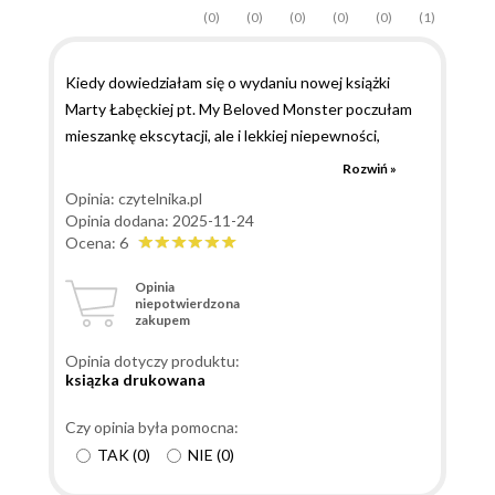
(0)
(0)
(0)
(0)
(0)
(1)
Kiedy dowiedziałam się o wydaniu nowej książki
Marty Łabęckiej pt. My Beloved Monster poczułam
mieszankę ekscytacji, ale i lekkiej niepewności,
głownie wywołanej tym, że wcześniejsze książki
Rozwiń »
autorki celowały raczej w młodszą grupę odbiorcow.
Opinia: czytelnika.pl
Nurtowało mnie więc pytanie, czy ta historia okaże
Opinia dodana: 2025-11-24
się rownie dobra jak poprzednie oraz, czy
Ocena: 6
ukierunkowanie aspektow technicznych dla
Opinia
młodszych odbiorcow, dla starszych czytelnikow nie
niepotwierdzona
zakupem
okaże się zbyt infantylne? Wątpliwości te sprawiły, że
przez długi czas historia ta wędrowała w doł listy
Opinia dotyczy produktu:
książek, ktore chciałabym przeczytać. Jednak im
ksiązka drukowana
więcej pozytywnych opinii czytałam, tym bardziej
rosła we mnie ciekawość, czy autorka faktycznie
Czy opinia była pomocna:
zrobiła krok w stronę dojrzalszej narracji? A może to
TAK
(
0
)
NIE
(
0
)
tylko iluzja, ktora szybko pryśnie po pierwszych