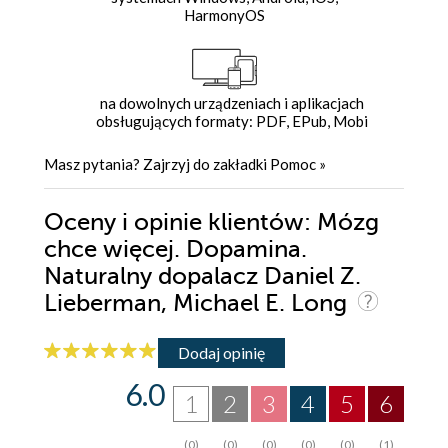
HarmonyOS
na dowolnych urządzeniach i aplikacjach
obsługujących formaty: PDF, EPub, Mobi
Masz pytania? Zajrzyj do zakładki
Pomoc
»
Oceny i opinie klientów: Mózg
chce więcej. Dopamina.
Naturalny dopalacz Daniel Z.
Lieberman, Michael E. Long
Dodaj opinię
6.0
1
2
3
4
5
6
(0)
(0)
(0)
(0)
(0)
(1)