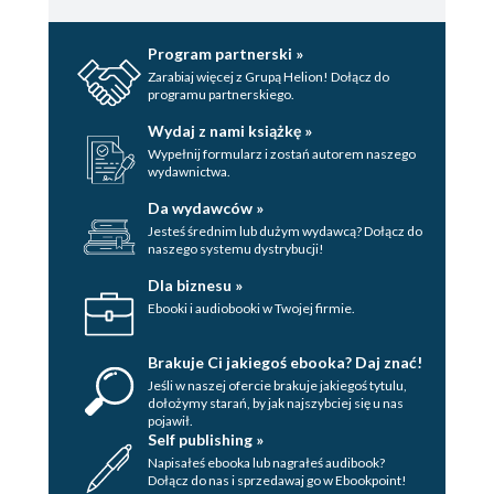
Znaczność i jej związek z dopaminą
Psychotyczne zwarcie w obwodach
Program partnerski »
Pełnymi haustami
Zarabiaj więcej z Grupą Helion! Dołącz do
Świat poza zasięgiem zmysłów
programu partnerskiego.
Mentalne podróżowanie w czasie
Wydaj z nami książkę »
Jakim cudem wyszedł mi tak marny
Wypełnij formularz i zostań autorem naszego
wydawnictwa.
model i czy dam radę go naprawić?
Burzenie modeli: wejście na ścieżkę
Da wydawców »
kreatywności
Jesteś średnim lub dużym wydawcą? Dołącz do
naszego systemu dystrybucji!
Odkrycie źródła kreatywności
i ożywienie go wstrząsem elektrycznym
Dla biznesu »
Sny tam, gdzie kreatywność miesza się
Ebooki i audiobooki w Twojej firmie.
z obłędem
Jak czerpać kreatywność ze snu
Brakuje Ci jakiegoś ebooka? Daj znać!
Dlaczego nobliści lubią malować
Jeśli w naszej ofercie brakuje jakiegoś tytulu,
dołożymy starań, by jak najszybciej się u nas
Czemu geniuszom odbija
pojawił.
Tragiczne konsekwencje
Self publishing »
Napisałeś ebooka lub nagrałeś audibook?
Rozdział 5. Polityka
Dołącz do nas i sprzedawaj go w Ebookpoint!