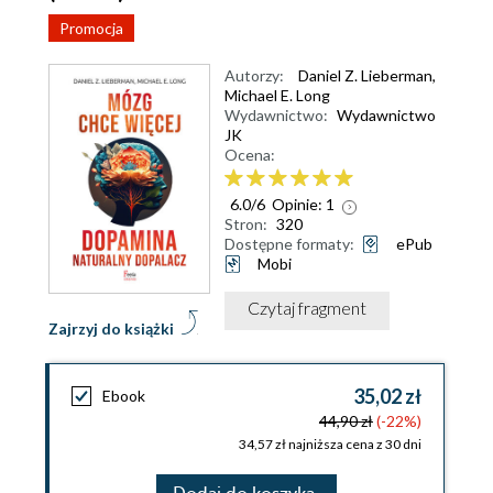
Promocja
Autorzy:
Daniel Z. Lieberman
,
Michael E. Long
Wydawnictwo:
Wydawnictwo
JK
Ocena:
6.0
/
6
Opinie:
1
Stron:
320
Dostępne formaty:
ePub
Mobi
Czytaj fragment
Zajrzyj do książki
35,02 zł
Ebook
44,90 zł
(-22%)
34,57 zł najniższa cena z 30 dni