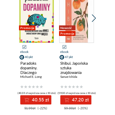
Promocja
Nowość
Nowość
Promocja
Promocja
ebook
ebook
ebook
40 pkt
47 pkt
33 pkt
Paradoks
Shibui. Japońska
Każdy kr
dopaminy.
sztuka
pokój Ze
Dlaczego
znajdowania
codzien
dostajemy coraz
Michael E. Long
piękna w upływie
Sanae Ishida
Thich Nha
mniej, chociaż
czasu
chcemy coraz
więcej
(40,03 zł najniższa cena z 30 dni)
(59,00 zł najniższa cena z 30 dni)
(33,88 zł najni
40.55 zł
47.20 zł
3
51.99zł
(-22%)
59.00zł
(-20%)
44.00z