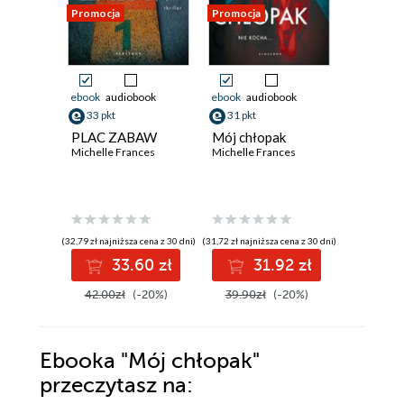
Promocja
Promocja
Promocja
ebook
audiobook
ebook
audiobook
ebook
aud
33 pkt
31 pkt
24 pkt
PLAC ZABAW
Mój chłopak
Ta drug
Michelle Frances
Michelle Frances
Michelle 
(32,79 zł najniższa cena z 30 dni)
(31,72 zł najniższa cena z 30 dni)
(17,90 zł najni
33.60 zł
31.92 zł
2
42.00zł
(-20%)
39.90zł
(-20%)
30.50z
Ebooka
"Mój chłopak"
przeczytasz na: