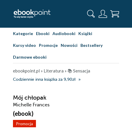
Kategorie
Ebooki
Audiobooki
Książki
Kursy video
Promocje
Nowości
Bestsellery
Darmowe ebooki
ebookpoint.pl
»
Literatura
»
📚 Sensacja
Codziennie inna książka za 9,90zł
Mój chłopak
Michelle Frances
(ebook)
Promocja