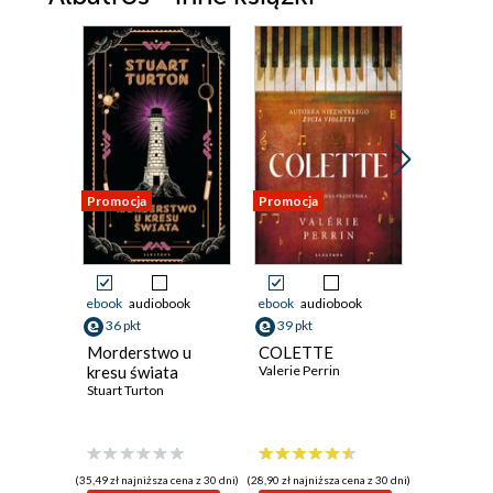
SZEŚĆ
SIEDEM
OSIEM
DZIEWIĘĆ
DZIESIĘĆ
Promocja
Promocja
Promocja
JEDENAŚCIE
DWANAŚCIE
ebook
audiobook
ebook
audiobook
ebook
aud
TRZYNAŚCIE
36 pkt
39 pkt
32 pkt
Morderstwo u
COLETTE
Klucz do
CZTERNAŚCIE
kresu świata
Valerie Perrin
Ken Follet
Stuart Turton
PIĘTNAŚCIE
SZESNAŚCIE
SIEDEMNAŚCIE
(35,49 zł najniższa cena z 30 dni)
(28,90 zł najniższa cena z 30 dni)
(31,80 zł najni