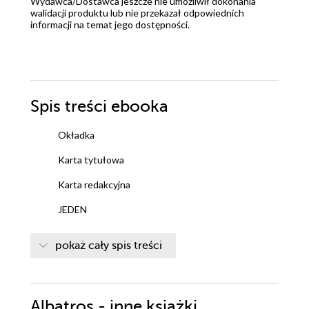
Wydawca/Dostawca jeszcze nie umożliwił dokonania
walidacji produktu lub nie przekazał odpowiednich
informacji na temat jego dostępności.
Spis treści
ebooka
Okładka
Karta tytułowa
Karta redakcyjna
JEDEN
DWA
pokaż cały spis treści
TRZY
CZTERY
Albatros - inne książki
PIĘĆ