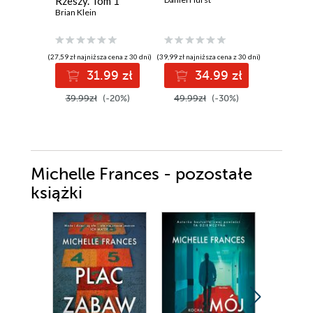
Rzeszy. Tom 1
Brian Klein
(27,59 zł najniższa cena z 30 dni)
(39,99 zł najniższa cena z 30 dni)
(43,98 zł najni
31.99 zł
34.99 zł
3
39.99zł
(-20%)
49.99zł
(-30%)
54.99z
Michelle Frances - pozostałe
książki