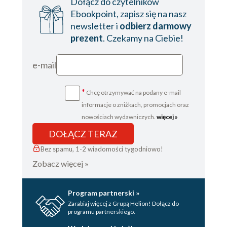
Dołącz do czytelników
TRZYDZIEŚCI
Ebookpoint, zapisz się na nasz
TRZYDZIEŚCI JEDEN
newsletter i
odbierz darmowy
prezent
. Czekamy na Ciebie!
TRZYDZIEŚCI DWA
TRZYDZIEŚCI TRZY
e-mail
TRZYDZIEŚCI CZTERY
*
Chcę otrzymywać na podany e-mail
TRZYDZIEŚCI PIĘĆ
informacje o zniżkach, promocjach oraz
TRZYDZIEŚCI SZEŚĆ
nowościach wydawniczych.
więcej »
TRZYDZIEŚCI SIEDEM
DOŁĄCZ TERAZ
TRZYDZIEŚCI OSIEM
Bez spamu, 1-2 wiadomości tygodniowo!
Zobacz więcej »
TRZYDZIEŚCI DZIEWIĘĆ
CZTERDZIEŚCI
Program partnerski »
CZTERDZIEŚCI JEDEN
Zarabiaj więcej z Grupą Helion! Dołącz do
programu partnerskiego.
CZTERDZIEŚCI DWA