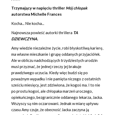
Trzymający w napięciu thriller
Mój chłopak
autorstwa
Michelle Frances
Kocha... Nie kocha...
Najnowsza powieść autorki thrillera
TA
DZIEWCZYNA.
Amy wiedzie niezależne życie, robi błyskotliwą karierę,
ma własne mieszkanie i grupę oddanych przyjaciółek.
Ale w obliczu nadchodzących trzydziestych urodzin
musi przyznać, że jednej rzeczy jej brakuje
prawdziwego uczucia. Kiedy więc budzi się po
poważnym wypadku i nie pamięta niczego z ostatnich
sześciu miesięcy, jest zdziwiona, że kogoś ma. I to nie
po prostu kogoś, ale chłopaka marzeń uroczego,
opiekuńczego, bezgranicznie oddanego lekarza, Jacka.
Wszyscy są nim oczarowani. Jednak w miarę upływu
czasu Amy czuje, że obecność Jacka zaczyna ją