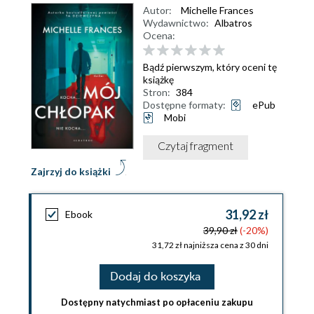
Autor:
Michelle Frances
Wydawnictwo:
Albatros
Ocena:
Bądź pierwszym, który oceni tę
książkę
Stron:
384
Dostępne formaty:
ePub
Mobi
Czytaj fragment
Zajrzyj do książki
31,92 zł
Ebook
39,90 zł
(-20%)
31,72 zł najniższa cena z 30 dni
Dodaj do koszyka
Dostępny natychmiast po opłaceniu zakupu