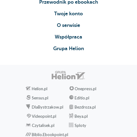
Przewodnik po ebookach
PIĘĆDZIESIĄT PIĘĆ
PIĘĆDZIESIĄT SZEŚĆ
Twoje konto
PIĘĆDZIESIĄT SIEDEM
O serwisie
PIĘĆDZIESIĄT OSIEM
Współpraca
PIĘĆDZIESIĄT DZIEWIĘĆ
Grupa Helion
SZEŚĆDZIESIĄT
SZEŚĆDZIESIĄT JEDEN
SZEŚĆDZIESIĄT DWA
Helion.pl
Onepress.pl
SZEŚĆDZIESIĄT TRZY
Sensus.pl
Editio.pl
SZEŚĆDZIESIĄT CZTERY
DlaBystrzakow.pl
Bezdroza.pl
SZEŚĆDZIESIĄT PIĘĆ
Videopoint.pl
Beya.pl
SZEŚĆDZIESIĄT SZEŚĆ
Czytalisek.pl
Sploty
SZEŚĆDZIESIĄT SIEDEM
Biblio.Ebookpoint.pl