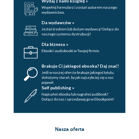
Wydaj z nami książkę »
CZTERDZIEŚCI TRZY
Wypełnij formularz i zostań autorem naszego
wydawnictwa.
CZTERDZIEŚCI CZTERY
Da wydawców »
Jesteś średnim lub dużym wydawcą? Dołącz do
CZTERDZIEŚCI PIĘĆ
naszego systemu dystrybucji!
CZTERDZIEŚCI SZEŚĆ
Dla biznesu »
Ebooki i audiobooki w Twojej firmie.
CZTERDZIEŚCI SIEDEM
CZTERDZIEŚCI OSIEM
Brakuje Ci jakiegoś ebooka? Daj znać!
Jeśli w naszej ofercie brakuje jakiegoś tytulu,
CZTERDZIEŚCI DZIEWIĘĆ
dołożymy starań, by jak najszybciej się u nas
pojawił.
PIĘĆDZIESIĄT
Self publishing »
Napisałeś ebooka lub nagrałeś audibook?
PIĘĆDZIESIĄT JEDEN
Dołącz do nas i sprzedawaj go w Ebookpoint!
PIĘĆDZIESIĄT DWA
PIĘĆDZIESIĄT TRZY
Nasza oferta
PIĘĆDZIESIĄT CZTERY