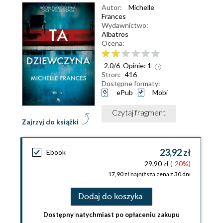
Autor:
Michelle
Frances
Wydawnictwo:
Albatros
Ocena:
2.0
/
6
Opinie:
1
Stron:
416
Dostępne formaty:
ePub
Mobi
Czytaj fragment
Zajrzyj do książki
23,92 zł
Ebook
29,90 zł
(-20%)
17,90 zł najniższa cena z 30 dni
Dodaj do koszyka
Dostępny natychmiast po opłaceniu zakupu