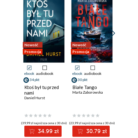
Nowość
Nowość
Bestseller
Promocja
Promocja
Nowość
Promocja
ebook
audiobook
ebook
audiobook
ebook
aud
34 pkt
30 pkt
31 pkt
Ktoś był tu przed
Białe Tango
Krótka n
nami
Marta Zaborowska
krzyk
Daniel Hurst
Robert Ma
(39,99 zł najniższa cena z 30 dni)
(23,99 zł najniższa cena z 30 dni)
(27,93 zł najni
34.99 zł
30.79 zł
3