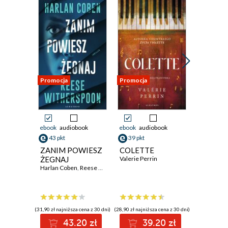
Promocja
Promocja
Promocja
ebook
audiobook
ebook
audiobook
ebook
aud
43 pkt
39 pkt
36 pkt
ZANIM POWIESZ
COLETTE
Morders
ŻEGNAJ
Valerie Perrin
kresu św
Harlan Coben
,
Reese Witherspoon
Stuart Tur
(31,90 zł najniższa cena z 30 dni)
(28,90 zł najniższa cena z 30 dni)
(35,49 zł najni
43.20 zł
39.20 zł
3