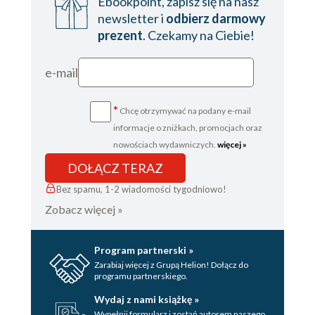
Ebookpoint, zapisz się na nasz
newsletter i
odbierz darmowy
prezent
. Czekamy na Ciebie!
e-mail
*
Chcę otrzymywać na podany e-mail
informacje o zniżkach, promocjach oraz
nowościach wydawniczych.
więcej »
DOŁĄCZ TERAZ
Bez spamu, 1-2 wiadomości tygodniowo!
Zobacz więcej »
Program partnerski »
Zarabiaj więcej z Grupą Helion! Dołącz do
programu partnerskiego.
Wydaj z nami książkę »
Wypełnij formularz i zostań autorem naszego