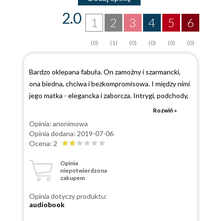
2.0
1
2
3
4
5
6
(0)
(1)
(0)
(0)
(0)
(0)
Bardzo oklepana fabuła. On zamożny i szarmancki,
ona biedna, chciwa i bezkompromisowa. I między nimi
jego matka - elegancka i zaborcza. Intrygi, podchody,
wojenka między paniami o mężczyznę i syna. Dużo
Rozwiń »
psychologicznych rozważań, myślowych monologów
Opinia: anonimowa
ale niewiele akcji. Nie wciągnęła mnie ta książka. A i
Opinia dodana: 2019-07-06
zakończenie nie zaskoczyło.
Ocena: 2
Opinia
niepotwierdzona
zakupem
Opinia dotyczy produktu:
audiobook