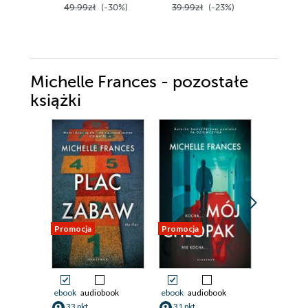
49.99zł
(-30%)
39.99zł
(-23%)
39.90z
Michelle Frances - pozostałe
książki
Promocja
Promocja
Promocja
ebook
audiobook
ebook
audiobook
ebook
aud
33 pkt
31 pkt
24 pkt