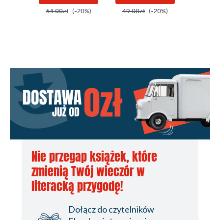
54.00zł
(-20%)
49.00zł
(-20%)
46.00z
Nie przegap książek, które
zmienią Twój wieczór w
literacką przygodę!
Dołącz do czytelników