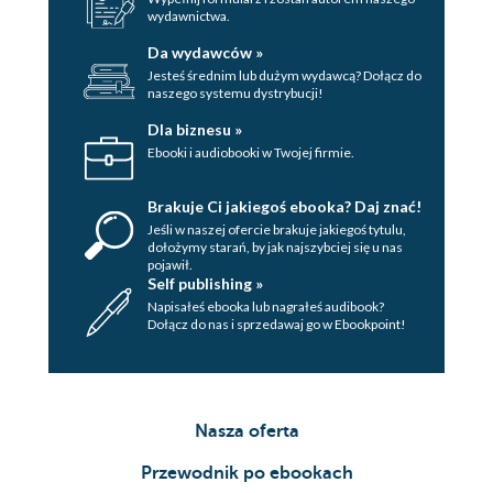
wydawnictwa.
Da wydawców »
Jesteś średnim lub dużym wydawcą? Dołącz do
naszego systemu dystrybucji!
Dla biznesu »
Ebooki i audiobooki w Twojej firmie.
Brakuje Ci jakiegoś ebooka? Daj znać!
Jeśli w naszej ofercie brakuje jakiegoś tytulu,
dołożymy starań, by jak najszybciej się u nas
pojawił.
Self publishing »
Napisałeś ebooka lub nagrałeś audibook?
Dołącz do nas i sprzedawaj go w Ebookpoint!
Nasza oferta
Przewodnik po ebookach