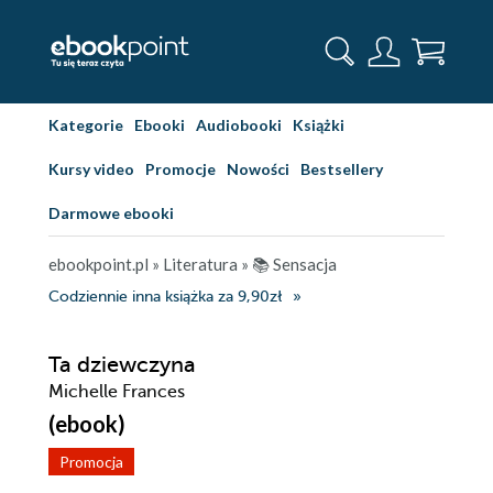
Kategorie
Ebooki
Audiobooki
Książki
Kursy video
Promocje
Nowości
Bestsellery
Darmowe ebooki
ebookpoint.pl
»
Literatura
»
📚 Sensacja
Codziennie inna książka za 9,90zł
Ta dziewczyna
Michelle Frances
(ebook)
Promocja