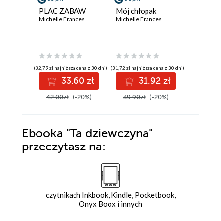
PLAC ZABAW
Mój chłopak
Ta drug
Michelle Frances
Michelle Frances
Michelle 
(32,79 zł najniższa cena z 30 dni)
(31,72 zł najniższa cena z 30 dni)
(17,90 zł najni
33.60 zł
31.92 zł
2
42.00zł
(-20%)
39.90zł
(-20%)
30.50z
Ebooka
"Ta dziewczyna"
przeczytasz na:
czytnikach Inkbook, Kindle, Pocketbook,
Onyx Boox i innych