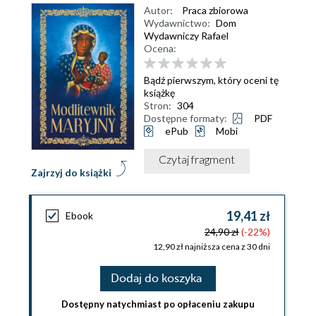
Autor:
Praca zbiorowa
Wydawnictwo:
Dom
Wydawniczy Rafael
Ocena:
Bądź pierwszym, który oceni tę
książkę
Stron:
304
Dostępne formaty:
PDF
ePub
Mobi
Czytaj fragment
Zajrzyj do książki
19,41 zł
Ebook
24,90 zł
(-22%)
12,90 zł najniższa cena z 30 dni
Dodaj do koszyka
Dostępny natychmiast po opłaceniu zakupu