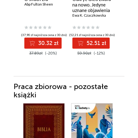
Abp Fulton Sheen
na nowo. Jedyne
prostoty
uznane objawienia
uspokoi
maryjne w Polsce
Ewa K. Czaczkowska
zabiega
świecie
(37,90 zł najniższa cena z 30 dni)
(52,21 zł najniższa cena z 30 dni)
(32,78 zł najni
30.32 zł
52.51 zł
3
37.89zł
(-20%)
59.90zł
(-12%)
46.90z
Praca zbiorowa - pozostałe
książki