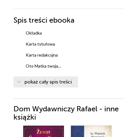
Spis treści
ebooka
Okładka
Karta tytułowa
Karta redakcyjna
Oto Matka twoja...
Modlitwy codzienne i antyfony
pokaż cały spis treści
MAGNIFICAT
ANIOŁ PAŃSKI
KRÓLOWO NIEBA, WESEL SIĘ...
Dom Wydawniczy Rafael - inne
CODZIENNA MODLITWA O
CZYSTOŚĆ SERCA
książki
PORANNA MODLITWA
ZAWIERZENIA NIEPOKALANEMU