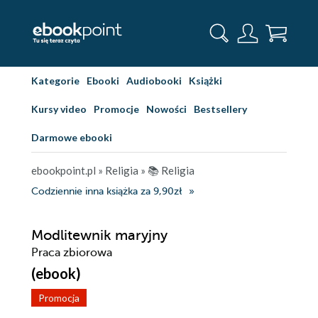
Kategorie
Ebooki
Audiobooki
Książki
Kursy video
Promocje
Nowości
Bestsellery
Darmowe ebooki
ebookpoint.pl
»
Religia
»
📚 Religia
Codziennie inna książka za 9,90zł
Modlitewnik maryjny
Praca zbiorowa
(ebook)
Promocja