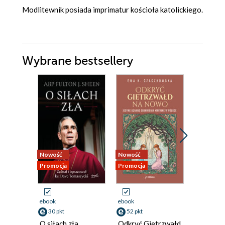
Modlitewnik posiada imprimatur kościoła katolickiego.
Wybrane bestsellery
Nowość
Nowość
Promocja
Promocja
Promocja
ebook
ebook
ebook
30 pkt
52 pkt
37 pkt
O siłach zła
Odkryć Gietrzwałd
Powrót 