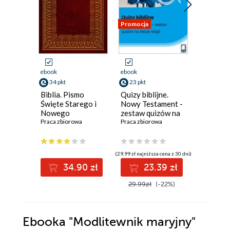
Promocja
Promocja
ebook
ebook
ebook
34 pkt
23 pkt
19 pkt
Biblia. Pismo
Quizy biblijne.
Droga K
Święte Starego i
Nowy Testament -
dla dziec
Nowego
zestaw quizów na
ilustro
Testamentu
Praca zbiorowa
lekcje religii
Praca zbiorowa
historia
Praca zbi
(29,99 zł najniższa cena z 30 dni)
(24,99 zł najni
34.90 zł
23.39 zł
1
29.99zł
(-22%)
24.99z
Ebooka
"Modlitewnik maryjny"