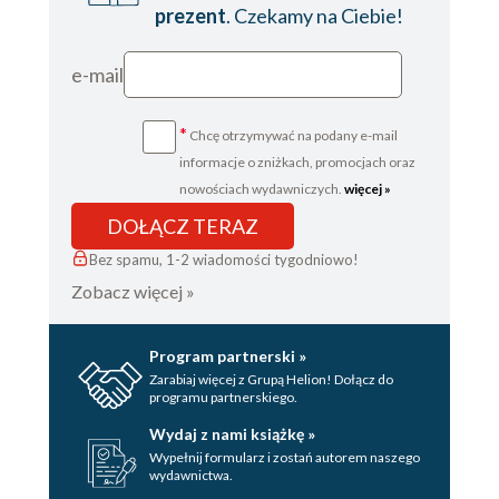
RÓŻANIEC ŚWIĘTY
prezent
. Czekamy na Ciebie!
KORONKA DO SIEDMIU BOLEŚCI
NAJŚWIĘTSZEJ MARYI PANNY
e-mail
RÓŻANIEC BŁAGALNY DO
KRWAWYCH ŁEZ MARYI
*
Chcę otrzymywać na podany e-mail
KORONKA DZIESIĘCIU CNÓT
informacje o zniżkach, promocjach oraz
EWANGELICZNYCH NAJŚWIĘTSZEJ
nowościach wydawniczych.
więcej »
MARYI PANNY
NABOŻEŃSTWO TRZECH ZDROWAŚ
DOŁĄCZ TERAZ
MARYJO...
Bez spamu, 1-2 wiadomości tygodniowo!
NABOŻEŃSTWO PIERWSZYCH
Zobacz więcej »
SOBÓT MIESIĄCA
GODZINKI O NIEPOKALANYM
POCZĘCIU NAJŚWIĘTSZEJ MARYI
Program partnerski »
Zarabiaj więcej z Grupą Helion! Dołącz do
PANNY
programu partnerskiego.
NOWENNA PRZED UROCZYSTOŚCIĄ
Wydaj z nami książkę »
NIEPOKALANEGO POCZĘCIA
Wypełnij formularz i zostań autorem naszego
NAJŚWIĘTSZEJ MARYI PANNY (29
wydawnictwa.
listopada 7 grudnia)