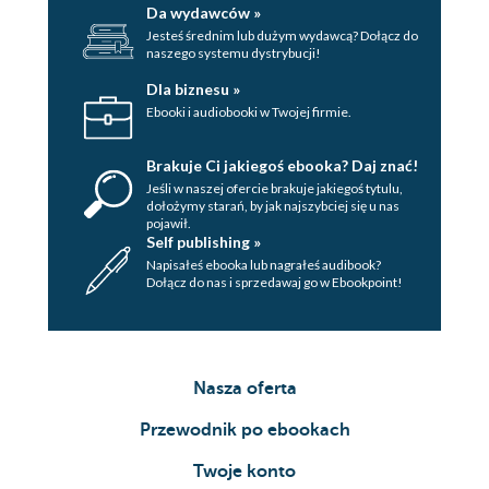
Da wydawców »
NOWENNA DO MATKI BOŻEJ Z
Jesteś średnim lub dużym wydawcą? Dołącz do
POMPEJÓW, KRÓLOWEJ RÓŻAŃCA
naszego systemu dystrybucji!
ŚWIĘTEGO
Dla biznesu »
Modlitwy w różnych potrzebach
Ebooki i audiobooki w Twojej firmie.
MODLITWA MATKI OCZEKUJĄCEJ
NARODZIN DZIECKA DO MATKI
Brakuje Ci jakiegoś ebooka? Daj znać!
BOŻEJ BRZEMIENNEJ
Jeśli w naszej ofercie brakuje jakiegoś tytulu,
dołożymy starań, by jak najszybciej się u nas
Modlitwy ze skarbca Kościoła
pojawił.
Self publishing »
Napisałeś ebooka lub nagrałeś audibook?
Dołącz do nas i sprzedawaj go w Ebookpoint!
Nasza oferta
Przewodnik po ebookach
Twoje konto