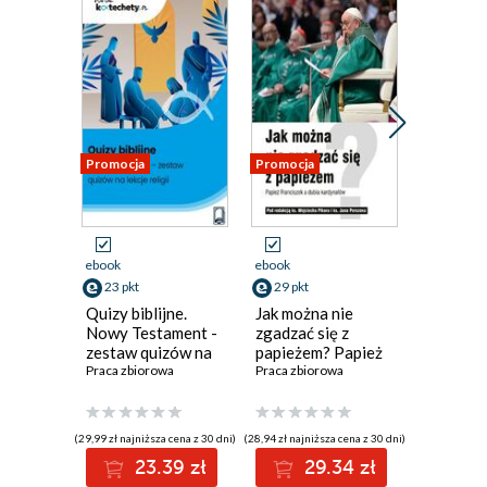
Promocja
Promocja
Promocja
ebook
ebook
ebook
23 pkt
29 pkt
19 pkt
Quizy biblijne.
Jak można nie
Modlitew
Nowy Testament -
zgadzać się z
rodziną 
zestaw quizów na
papieżem? Papież
głębi na
lekcje religii
Praca zbiorowa
Franciszek a dubia
Praca zbiorowa
Praca zbi
kardynałów
(29,99 zł najniższa cena z 30 dni)
(28,94 zł najniższa cena z 30 dni)
(12,90 zł najni
23.39 zł
29.34 zł
1