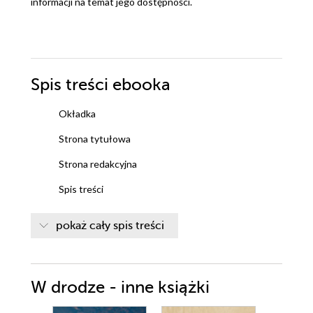
informacji na temat jego dostępności.
Spis treści
ebooka
Okładka
Strona tytułowa
Strona redakcyjna
Spis treści
Wstęp od redakcji
pokaż cały spis treści
OD PASCHY ŻYDOWSKIEJ DO PASCHY
CHRYSTUSA . WPROWADZENIE DO
W drodze - inne książki
CHRZEŚCIJAŃSKICH ŚWIĄT WIELKANOCNYCH