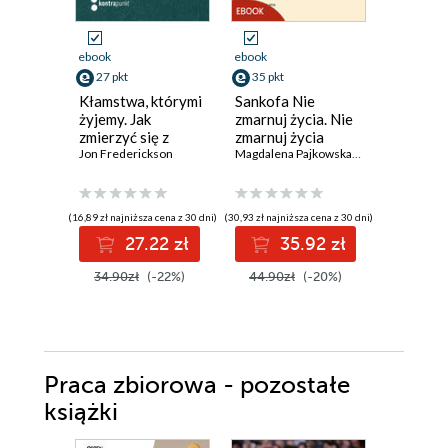
ebook
ebook
ebook
27 pkt
35 pkt
20 pkt
Kłamstwa, którymi
Sankofa Nie
Jak poru
żyjemy. Jak
zmarnuj życia. Nie
niebo?. 
zmierzyć się z
zmarnuj życia
konkret
prawdą,
Jon Frederickson
Magdalena Pajkowska
,
Tomasz Gaj OP
wskazów
Marcin Ja
zaakceptować
siebie i zmienić
swoje życie
(16,89 zł najniższa cena z 30 dni)
(30,93 zł najniższa cena z 30 dni)
(19,41 zł najni
Wydania II
27.22 zł
35.92 zł
2
34.90zł
(-22%)
44.90zł
(-20%)
22.98z
Praca zbiorowa - pozostałe
książki