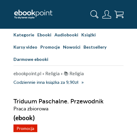
Kategorie
Ebooki
Audiobooki
Książki
Kursy video
Promocje
Nowości
Bestsellery
Darmowe ebooki
ebookpoint.pl
»
Religia
»
📚 Religia
Codziennie inna książka za 9,90zł
Triduum Paschalne. Przewodnik
Praca zbiorowa
(ebook)
Promocja