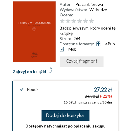
Autor:
Praca zbiorowa
Wydawnictwo:
W drodze
Ocena:
Bądź pierwszym, który oceni tę
książkę
Stron:
264
Dostępne formaty:
ePub
Mobi
Czytaj fragment
Zajrzyj do książki
27,22 zł
Ebook
34,90 zł
(-22%)
16,89 zł najniższa cena z 30 dni
Dodaj do koszyka
Dostępny natychmiast po opłaceniu zakupu