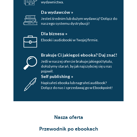
wydawnictwa.
Ubi Caritas - Timothy P. OMalley
Da wydawców »
Wielki Czwartek Stopy - Wojciech
Jesteś średnim lub dużym wydawcą? Dołącz do
Surówka OP
naszego systemu dystrybucji!
Dobra praktyka na Wielki Czwartek
Dla biznesu »
CHRYSTUS UMĘCZONY. WIELKI PIĄTEK
Ebooki i audiobooki w Twojej firmie.
Słowa ewangelii według Św. Mateusza.
Rozdział 27,1154
Brakuje Ci jakiegoś ebooka? Daj znać!
Komentarz Ojców Kościoła Świętego
Jeśli w naszej ofercie brakuje jakiegoś tytulu,
dołożymy starań, by jak najszybciej się u nas
Augustyna mowa o męce Pana na Wielki
pojawił.
Piątek
Self publishing »
Napisałeś ebooka lub nagrałeś audibook?
Kara męki krzyża, kult krzyża - Tomasz
Dołącz do nas i sprzedawaj go w Ebookpoint!
Grabowski OP
Misterium liturgii na cześć męki Pańskiej
- Dawid Makowski
Dlaczego nie odprawiamy mszy świętej
Nasza oferta
w Wielki Piątek? - Mateusz Przanowski
OP
Przewodnik po ebookach
Obnażenie ołtarza - Tomasz Grabowski