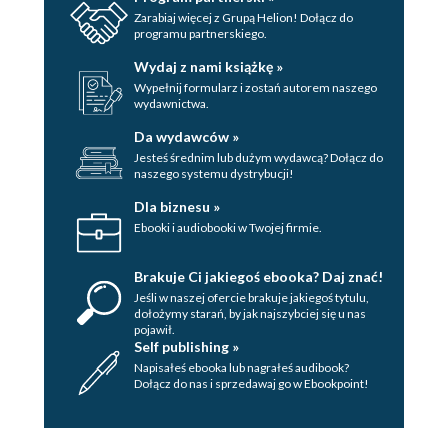
Zarabiaj więcej z Grupą Helion! Dołącz do
Charles Barkley
programu partnerskiego.
Michael Jordan
Wydaj z nami książkę »
Wypełnij formularz i zostań autorem naszego
Hakeem Olajuwon
wydawnictwa.
John Stockton
Da wydawców »
Jesteś średnim lub dużym wydawcą? Dołącz do
Patrick Ewing
naszego systemu dystrybucji!
Karl Malone
Dla biznesu »
Ebooki i audiobooki w Twojej firmie.
Dennis Rodman
Brakuje Ci jakiegoś ebooka? Daj znać!
Reggie Miller
Jeśli w naszej ofercie brakuje jakiegoś tytulu,
Scottie Pippen
dołożymy starań, by jak najszybciej się u nas
pojawił.
Self publishing »
David Robinson
Napisałeś ebooka lub nagrałeś audibook?
Dołącz do nas i sprzedawaj go w Ebookpoint!
Gary Payton
Shaquille ONeal