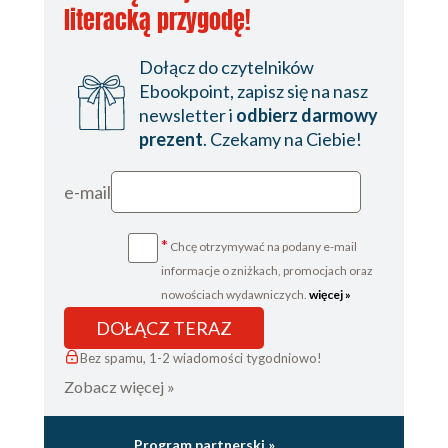
Pete Maravich
literacką przygodę!
Julius Erving
Dołącz do czytelników
Bob McAdoo
Ebookpoint, zapisz się na nasz
newsletter i
odbierz darmowy
George Gervin
prezent
. Czekamy na Ciebie!
Bill Walton
Moses Malone
e-mail
Robert Parish / James Worthy
*
Chcę otrzymywać na podany e-mail
Larry Bird
informacje o zniżkach, promocjach oraz
Magic Johnson
nowościach wydawniczych.
więcej »
DOŁĄCZ TERAZ
Kevin McHale
Bez spamu, 1-2 wiadomości tygodniowo!
Isiah Thomas
Zobacz więcej »
Dominique Wilkins
Clyde Drexler
Program partnerski »