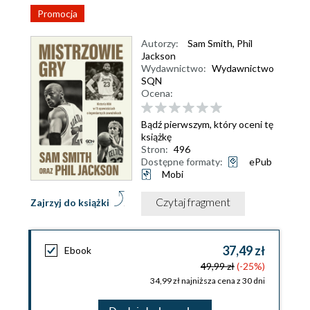
Promocja
Autorzy:
Sam Smith
,
Phil
Jackson
Wydawnictwo:
Wydawnictwo
SQN
Ocena:
Bądź pierwszym, który oceni tę
książkę
Stron:
496
Dostępne formaty:
ePub
Mobi
Czytaj fragment
Zajrzyj do książki
37,49 zł
Ebook
49,99 zł
(-25%)
34,99 zł najniższa cena z 30 dni