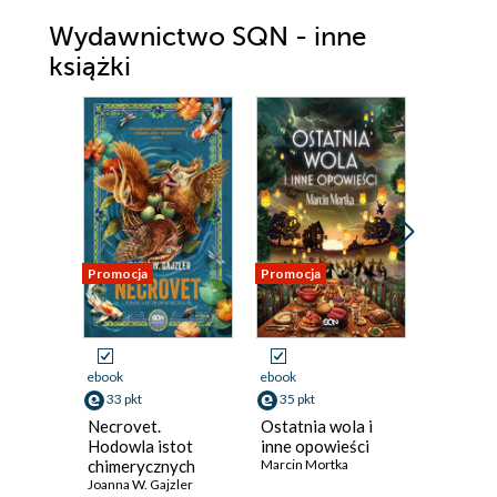
Bill Sharman
Wydawnictwo SQN - inne
Bob Pettit
książki
Bill Russell
Sam Jones
Elgin Baylor
Hal Greer
Wilt Chamberlain
Promocja
Promocja
Promocja
Oscar Robertson
Jerry West
Lenny Wilkens
ebook
ebook
ebook
Dave DeBusschere
33 pkt
35 pkt
35 pkt
Necrovet.
Ostatnia wola i
Potrzeb
John Havlicek
Hodowla istot
inne opowieści
przywód
chimerycznych
Marcin Mortka
Strategi
Jerry Lucas
Joanna W. Gajzler
szkoły 
Dave Berk