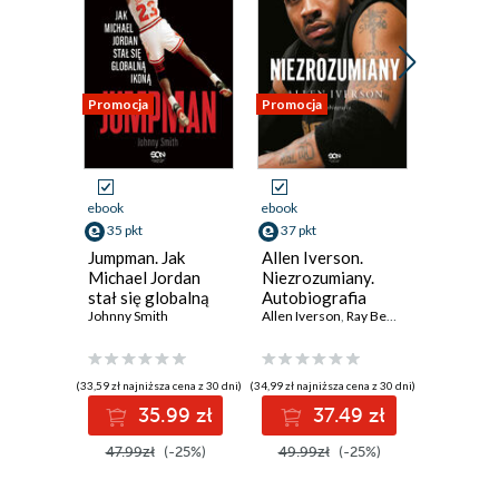
Promocja
Promocja
Promocja
ebook
ebook
ebook
35 pkt
37 pkt
35 pkt
Jumpman. Jak
Allen Iverson.
Czemu ta
Michael Jordan
Niezrozumiany.
Nikola Jo
stał się globalną
Autobiografia
Nieznana
ikoną
Johnny Smith
Allen Iverson
,
Ray Beauchamp
mistrza
Mike Sing
(33,59 zł najniższa cena z 30 dni)
(34,99 zł najniższa cena z 30 dni)
(19,90 zł najni
35.99 zł
37.49 zł
3
47.99zł
(-25%)
49.99zł
(-25%)
47.99z