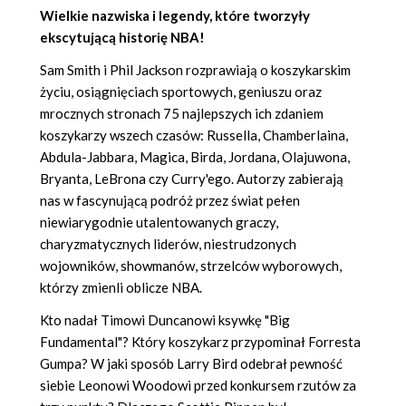
Wielkie nazwiska i legendy, które tworzyły
ekscytującą historię NBA!
Sam Smith i Phil Jackson rozprawiają o koszykarskim
życiu, osiągnięciach sportowych, geniuszu oraz
mrocznych stronach 75 najlepszych ich zdaniem
koszykarzy wszech czasów: Russella, Chamberlaina,
Abdula-Jabbara, Magica, Birda, Jordana, Olajuwona,
Bryanta, LeBrona czy Curry'ego. Autorzy zabierają
nas w fascynującą podróż przez świat pełen
niewiarygodnie utalentowanych graczy,
charyzmatycznych liderów, niestrudzonych
wojowników, showmanów, strzelców wyborowych,
którzy zmienli oblicze NBA.
Kto nadał Timowi Duncanowi ksywkę "Big
Fundamental"? Który koszykarz przypominał Forresta
Gumpa? W jaki sposób Larry Bird odebrał pewność
siebie Leonowi Woodowi przed konkursem rzutów za