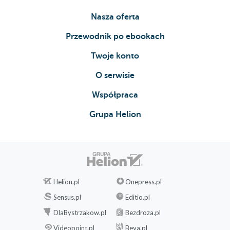
Jason Kidd
Nasza oferta
Kevin Garnett
Przewodnik po ebookach
Ray Allen
Twoje konto
Kobe Bryant
O serwisie
Allen Iverson
Współpraca
Steve Nash / Chris Paul
Grupa Helion
Tim Duncan
Dirk Nowitzki
Paul Pierce
Carmelo Anthony
Helion.pl
Onepress.pl
LeBron James
Sensus.pl
Editio.pl
Dwyane Wade
DlaBystrzakow.pl
Bezdroza.pl
Kevin Durant
Videopoint.pl
Beya.pl