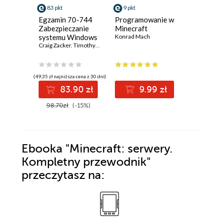
83 pkt
9 pkt
9 pkt
Egzamin 70-744
Programowanie w
Minecraf
Zabezpieczanie
Minecraft
Poradni
systemu Windows
Konrad Mach
Konrad M
Server 2016
Craig Zacker
,
Timothy L. Warner
(49,35 zł najniższa cena z 30 dni)
83.90 zł
9.99 zł
9
98.70zł
(-15%)
Ebooka
"Minecraft: serwery.
Kompletny przewodnik"
przeczytasz na: