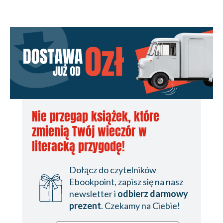
Nie przegap książek, które
zmienią Twój wieczór w
literacką przygodę!
Dołącz do czytelników
Ebookpoint, zapisz się na nasz
newsletter i
odbierz darmowy
prezent
. Czekamy na Ciebie!