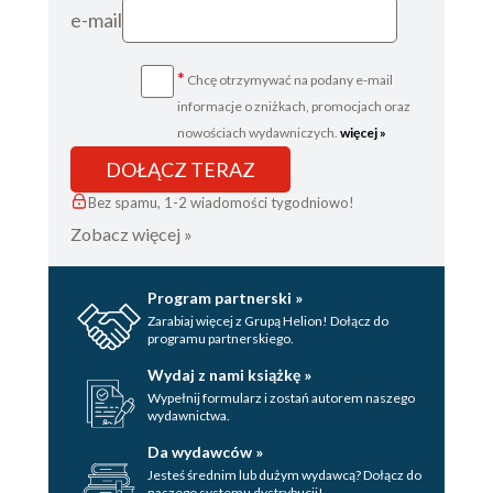
e-mail
*
Chcę otrzymywać na podany e-mail
informacje o zniżkach, promocjach oraz
nowościach wydawniczych.
więcej »
DOŁĄCZ TERAZ
Bez spamu, 1-2 wiadomości tygodniowo!
Zobacz więcej »
Program partnerski »
Zarabiaj więcej z Grupą Helion! Dołącz do
programu partnerskiego.
Wydaj z nami książkę »
Wypełnij formularz i zostań autorem naszego
wydawnictwa.
Da wydawców »
Jesteś średnim lub dużym wydawcą? Dołącz do
naszego systemu dystrybucji!