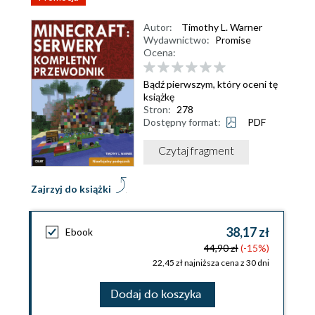
Autor:
Timothy L. Warner
Wydawnictwo:
Promise
Ocena:
Bądź pierwszym, który oceni tę
książkę
Stron:
278
Dostępny format:
PDF
Czytaj fragment
Zajrzyj do książki
38,17 zł
Ebook
44,90 zł
(-15%)
22,45 zł najniższa cena z 30 dni
Dodaj do koszyka