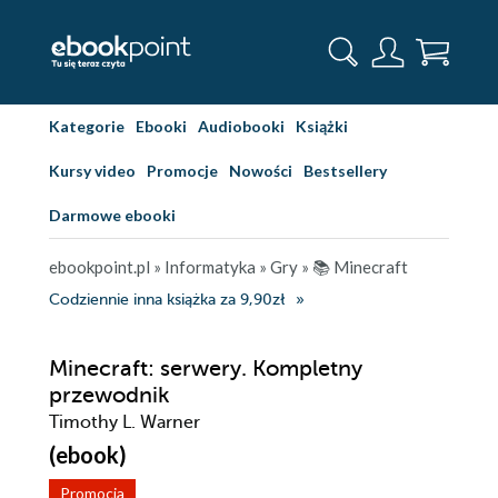
Kategorie
Ebooki
Audiobooki
Książki
Kursy video
Promocje
Nowości
Bestsellery
Darmowe ebooki
ebookpoint.pl
»
Informatyka
»
Gry
»
📚 Minecraft
Codziennie inna książka za 9,90zł
Minecraft: serwery. Kompletny
przewodnik
Timothy L. Warner
(ebook)
Promocja