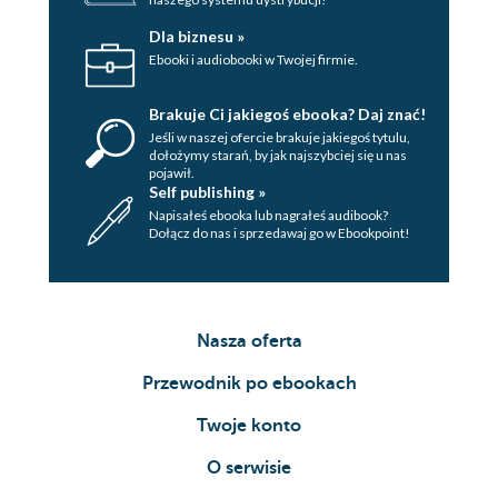
Dla biznesu »
Ebooki i audiobooki w Twojej firmie.
Brakuje Ci jakiegoś ebooka? Daj znać!
Jeśli w naszej ofercie brakuje jakiegoś tytulu,
dołożymy starań, by jak najszybciej się u nas
pojawił.
Self publishing »
Napisałeś ebooka lub nagrałeś audibook?
Dołącz do nas i sprzedawaj go w Ebookpoint!
Nasza oferta
Przewodnik po ebookach
Twoje konto
O serwisie