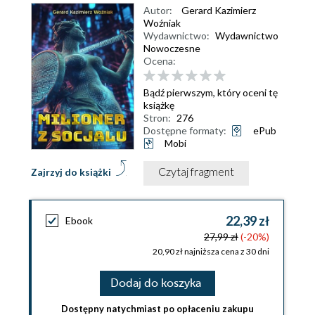
Autor:
Gerard Kazimierz
Woźniak
Wydawnictwo:
Wydawnictwo
Nowoczesne
Ocena:
Bądź pierwszym, który oceni tę
książkę
Stron:
276
Dostępne formaty:
ePub
Mobi
Czytaj fragment
Zajrzyj do książki
22,39 zł
Ebook
27,99 zł
(-20%)
20,90 zł najniższa cena z 30 dni
Dodaj do koszyka
Dostępny natychmiast po opłaceniu zakupu