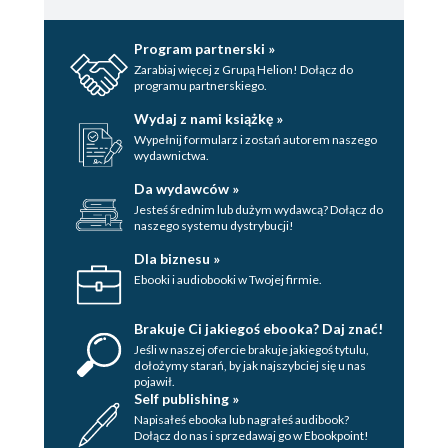
Rozdział XXXIX
Przypisy
Program partnerski »
Zarabiaj więcej z Grupą Helion! Dołącz do
programu partnerskiego.
Wydaj z nami książkę »
Wypełnij formularz i zostań autorem naszego
wydawnictwa.
Da wydawców »
Jesteś średnim lub dużym wydawcą? Dołącz do
naszego systemu dystrybucji!
Dla biznesu »
Ebooki i audiobooki w Twojej firmie.
Brakuje Ci jakiegoś ebooka? Daj znać!
Jeśli w naszej ofercie brakuje jakiegoś tytulu,
dołożymy starań, by jak najszybciej się u nas
pojawił.
Self publishing »
Napisałeś ebooka lub nagrałeś audibook?
Dołącz do nas i sprzedawaj go w Ebookpoint!