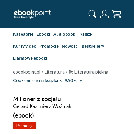
Kategorie
Ebooki
Audiobooki
Książki
Kursy video
Promocje
Nowości
Bestsellery
Darmowe ebooki
ebookpoint.pl
»
Literatura
»
📚 Literatura piękna
Codziennie inna książka za 9,90zł
Milioner z socjalu
Gerard Kazimierz Woźniak
(ebook)
Promocja