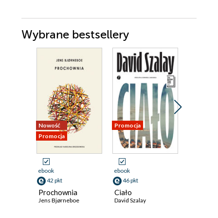
Wybrane bestsellery
Nowość
Promocja
Promocja
Promocja
ebook
ebook
ebook
42 pkt
46 pkt
59 pkt
Prochownia
Ciało
Atlas ch
Jens Bjørneboe
David Szalay
David Mitc