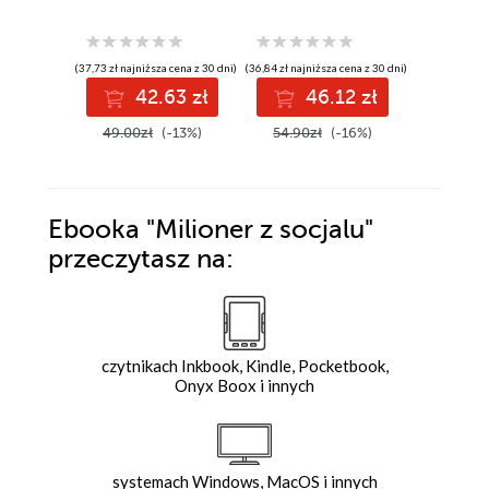
(37,73 zł najniższa cena z 30 dni)
(36,84 zł najniższa cena z 30 dni)
(55,42 zł najni
42.63 zł
46.12 zł
5
49.00zł
(-13%)
54.90zł
(-16%)
69.90z
Ebooka
"Milioner z socjalu"
przeczytasz na:
czytnikach Inkbook, Kindle, Pocketbook,
Onyx Boox i innych
systemach Windows, MacOS i innych