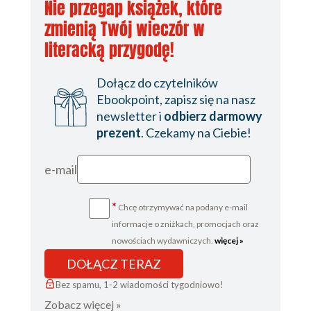
Nie przegap książek, które
Rozdział XXVII
zmienią Twój wieczór w
Rozdział XXVIII
literacką przygodę!
Rozdział XXIX
Dołącz do czytelników
Rozdział XXX
Ebookpoint, zapisz się na nasz
newsletter i
odbierz darmowy
Rozdział XXXI
prezent
. Czekamy na Ciebie!
Rozdział XXXII
Rozdział XXXIII
e-mail
Rozdział XXXIV
*
Chcę otrzymywać na podany e-mail
Rozdział XXXV
informacje o zniżkach, promocjach oraz
Rozdział XXXVI
nowościach wydawniczych.
więcej »
DOŁĄCZ TERAZ
Rozdział XXXVII
Bez spamu, 1-2 wiadomości tygodniowo!
Rozdział XXXVIII
Zobacz więcej »