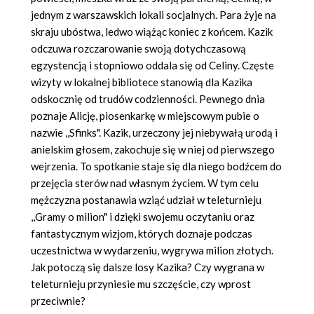
jednym z warszawskich lokali socjalnych. Para żyje na
skraju ubóstwa, ledwo wiążąc koniec z końcem. Kazik
odczuwa rozczarowanie swoją dotychczasową
egzystencją i stopniowo oddala się od Celiny. Częste
wizyty w lokalnej bibliotece stanowią dla Kazika
odskocznię od trudów codzienności. Pewnego dnia
poznaje Alicję, piosenkarkę w miejscowym pubie o
nazwie ,,Sfinks". Kazik, urzeczony jej niebywałą urodą i
anielskim głosem, zakochuje się w niej od pierwszego
wejrzenia. To spotkanie staje się dla niego bodźcem do
przejęcia sterów nad własnym życiem. W tym celu
mężczyzna postanawia wziąć udział w teleturnieju
,,Gramy o milion" i dzięki swojemu oczytaniu oraz
fantastycznym wizjom, których doznaje podczas
uczestnictwa w wydarzeniu, wygrywa milion złotych.
Jak potoczą się dalsze losy Kazika? Czy wygrana w
teleturnieju przyniesie mu szczęście, czy wprost
przeciwnie?