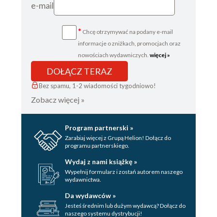
e-mail
*
Chcę otrzymywać na podany e-mail
informacje o zniżkach, promocjach oraz
nowościach wydawniczych.
więcej »
DOŁĄCZ TERAZ
Bez spamu, 1-2 wiadomości tygodniowo!
Zobacz więcej »
Program partnerski »
Zarabiaj więcej z Grupą Helion! Dołącz do
programu partnerskiego.
Wydaj z nami książkę »
Wypełnij formularz i zostań autorem naszego
wydawnictwa.
Da wydawców »
Jesteś średnim lub dużym wydawcą? Dołącz do
naszego systemu dystrybucji!