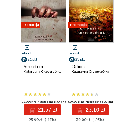
Promocja
Promocja
ebook
ebook
21 pkt
23 pkt
Secretum
Odium
Katarzyna Grzegrzółka
Katarzyna Grzegrzółka
(22,09 zł najniższa cena z 30 dni)
(20,90 zł najniższa cena z 30 dni)
21.57 zł
23.10 zł
25.99zł
(-17%)
30.00zł
(-23%)