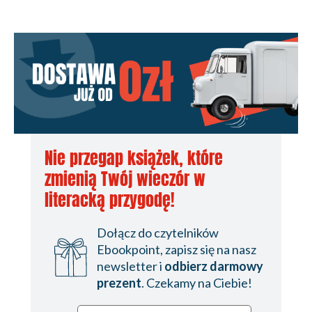
Nie przegap książek, które
zmienią Twój wieczór w
literacką przygodę!
Dołącz do czytelników
Ebookpoint, zapisz się na nasz
newsletter i
odbierz darmowy
prezent
. Czekamy na Ciebie!