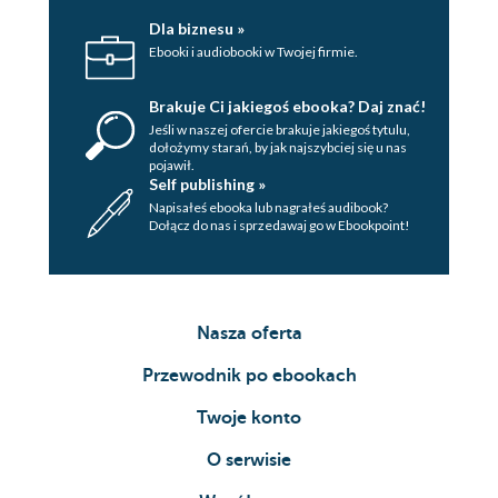
Dla biznesu »
Ebooki i audiobooki w Twojej firmie.
Brakuje Ci jakiegoś ebooka? Daj znać!
Jeśli w naszej ofercie brakuje jakiegoś tytulu,
dołożymy starań, by jak najszybciej się u nas
pojawił.
Self publishing »
Napisałeś ebooka lub nagrałeś audibook?
Dołącz do nas i sprzedawaj go w Ebookpoint!
Nasza oferta
Przewodnik po ebookach
Twoje konto
O serwisie