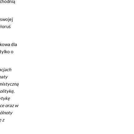
schodnią
 swojej
ałoruś
zkowa dla
tylko o
acjach
baty
ymistyczną
olitykę,
ytykę
ce oraz w
pólnoty
ę z