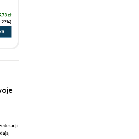
.73 zł
(-27%)
ka
woje
Federacji
adają