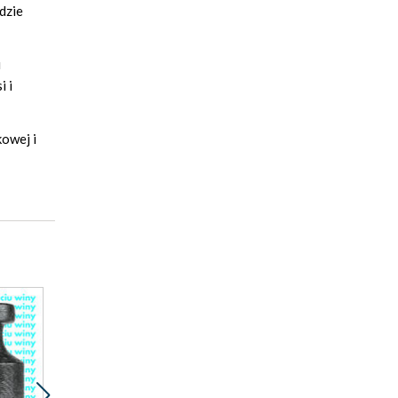
dzie
i
i i
kowej i