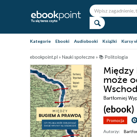
Kategorie
Ebooki
Audiobooki
Książki
Kursy v
ebookpoint.pl
»
Nauki społeczne
»
📚 Politologia
Między 
może o
Wschod
Bartłomiej Wy
(ebook)
Promocja
Autorzy:
Bartło