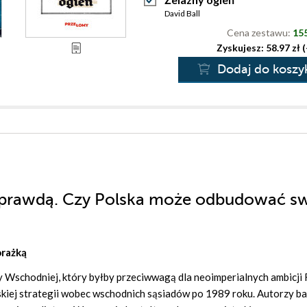
David Ball
Cena zestawu:
155
Zyskujesz: 58.97 zł 
Dodaj do koszy
 prawdą. Czy Polska może odbudować s
orażką
 Wschodniej, który byłby przeciwwagą dla neoimperialnych ambicji 
lskiej strategii wobec wschodnich sąsiadów po 1989 roku. Autorzy b