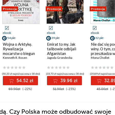
Promocja
Promocja
Promocja
ebook
ebook
ebook
54 pkt
39 pkt
32 pkt
Wojna o Arktykę.
Emirat to my. Jak
Nie dać się po
Rywalizacja
talibowie odbijali
winy. O tym, 
mocarstw o biegun
Afganistan
przeszkadza w
północny
Kenneth R. Rosen
Jagoda Grondecka
Mona Chollet
(50,33 zł najniższa cena z 30 dni)
(33,73 zł najniższa cena z 30 dni)
(35,89 zł najniższa ce
54.52 zł
39.96 zł
32.89
69.90zł
(-22%)
51.90zł
(-23%)
45.00zł
(-2
dą. Czy Polska może odbudować swoje