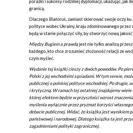
porażki i sukcesy rodzimej dyplomacji, ukazując, ja
granicą.
Dlaczego Białoruś, zamiast skierować swoje oczy ku
polityce wobec Ukrainy, kraju zdominowanego przez we
będą w stanie połączyć siły, by stworzyć nową jakość
Między Bugiem a prawdą
jest nie tylko analizą przes
każdego, kto chce zrozumieć złożoność relacji ze wsc
czym myśleć.
Wydanie tej książki cieszy z dwóch powodów. Po pierw
Polski z jej wschodnimi sąsiadami. W tym sensie, moż
publicznej o polskiej polityce wschodniej. Po drugie
i krytyczną. W ramach tej ostatniej znajdujemy wiele
której efektem będzie w przyszłości wzrost znaczeni
myślenia wyłącznie przez pryzmat korzyści własnego
debacie publicznej. Widać, że książka jest wynikiem pa
państwowej i narodowej. Dlatego książka ta jest przy
zagadnieniami polityki zagranicznej.