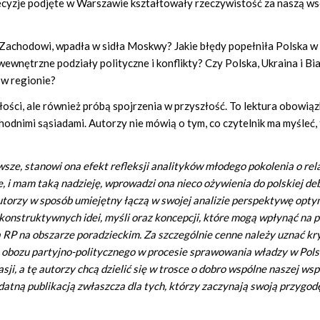
k decyzje podjęte w Warszawie kształtowały rzeczywistość za naszą w
 Zachodowi, wpadła w sidła Moskwy? Jakie błędy popełniła Polska w
wnętrzne podziały polityczne i konflikty? Czy Polska, Ukraina i Bi
 w regionie?
złości, ale również próbą spojrzenia w przyszłość. To lektura obowią
hodnimi sąsiadami. Autorzy nie mówią o tym, co czytelnik ma myśleć, 
sze, stanowi ona efekt refleksji analityków młodego pokolenia o rel
e, i mam taką nadzieję, wprowadzi ona nieco ożywienia do polskiej de
, autorzy w sposób umiejętny łączą w swojej analizie perspektywę opt
 konstruktywnych idei, myśli oraz koncepcji, które mogą wpłynąć na p
a RP na obszarze poradzieckim. Za szczególnie cenne należy uznać kr
 obozu partyjno-politycznego w procesie sprawowania władzy w Pols
sji, a tę autorzy chcą dzielić się w trosce o dobro wspólne naszej ws
datną publikacją zwłaszcza dla tych, którzy zaczynają swoją przygod