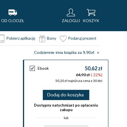
OD O,OOZŁ
ZALOGUJ
KOSZYK
Pobierz aplikację
Bony
Podaruj prezent
Codziennie inna książka za 9,90zł
50,62 zł
Ebook
64,90 zł
(-22%)
50,20 zł najniższa cena z 30 dni
Dodaj do koszyka
Dostępny natychmiast po opłaceniu
zakupu
lub