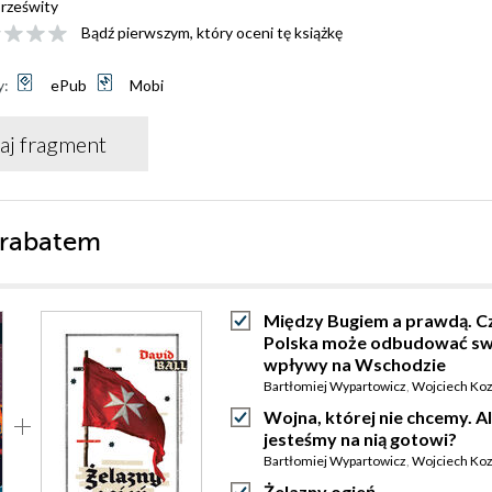
rześwity
Bądź pierwszym, który oceni tę książkę
y:
ePub
Mobi
aj fragment
 rabatem
Między Bugiem a prawdą. C
Polska może odbudować sw
wpływy na Wschodzie
Bartłomiej Wypartowicz
,
Wojciech Koz
Wojna, której nie chcemy. Al
jesteśmy na nią gotowi?
Bartłomiej Wypartowicz
,
Wojciech Koz
Żelazny ogień