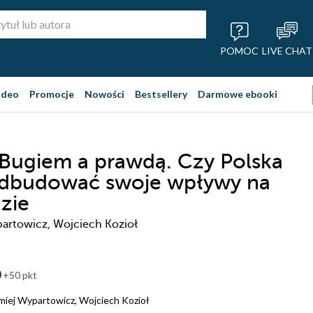
POMOC
LIVE CHAT
ideo
Promocje
Nowości
Bestsellery
Darmowe ebooki
Bugiem a prawdą. Czy Polska
dbudować swoje wpływy na
zie
partowicz, Wojciech Kozioł
+50 pkt
miej Wypartowicz
,
Wojciech Kozioł