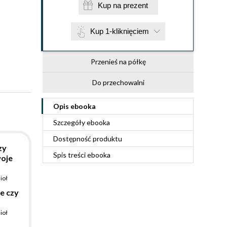
Kup na prezent
Kup 1-kliknięciem
Przenieś na półkę
Do przechowalni
Opis
ebooka
Szczegóły
ebooka
Dostępność produktu
zy
Spis treści
ebooka
oje
ioł
e czy
ioł