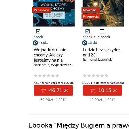
Promocja
Nowość
Promocja
ebook
ebook
audiobook
46 pkt
10 pkt
Wojna, której nie
Ludzie bez skrzydeł.
chcemy. Ale czy
nr 123
jesteśmy na nią
Rajmund Szubański
gotowi?
Bartłomiej Wypartowicz
,
Wojciech Kozioł
(46,07 zł najniższa cena z 30 dni)
(10,00 zł najniższa cena z 30 dni)
46.71 zł
10.15 zł
59.90zł
(-22%)
12.99zł
(-22%)
Ebooka
"Między Bugiem a praw