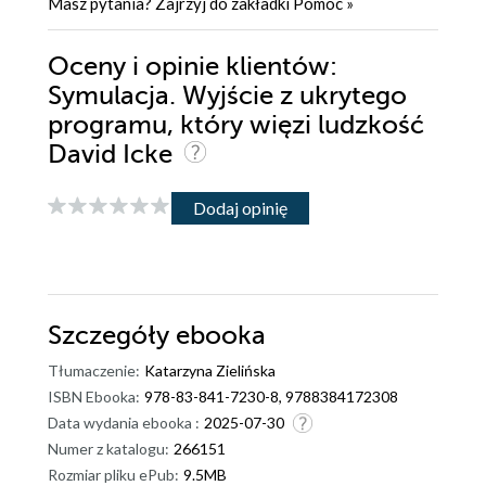
Masz pytania? Zajrzyj do zakładki
Pomoc
»
Oceny i opinie klientów:
Symulacja. Wyjście z ukrytego
programu, który więzi ludzkość
David Icke
Dodaj opinię
Szczegóły
ebooka
Tłumaczenie:
Katarzyna Zielińska
ISBN Ebooka:
978-83-841-7230-8, 9788384172308
Data wydania ebooka :
2025-07-30
Numer z katalogu:
266151
Rozmiar pliku ePub:
9.5MB