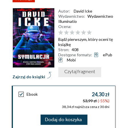
Autor:
David Icke
Wydawnictwo:
Wydawnictwo
Illuminatio
Ocena:
Bądź pierwszym, który oceni tę
książkę
Stron:
408
Dostępne formaty:
ePub
Mobi
Czytaj fragment
Zajrzyj do książki
24,30 zł
Ebook
53,99 zł
(-55%)
38,34 zł najniższa cena z 30 dni
Dodaj do koszyka