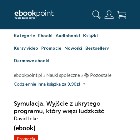
Kategorie
Ebooki
Audiobooki
Książki
Kursy video
Promocje
Nowości
Bestsellery
Darmowe ebooki
ebookpoint.pl
»
Nauki społeczne
»
📚 Pozostałe
Codziennie inna książka za 9,90zł
Symulacja. Wyjście z ukrytego
programu, który więzi ludzkość
David Icke
(ebook)
Promocja