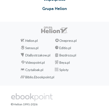
Hierarchia Kultu
Grupa Helion
Dawno, niedawno temu
Dokąd prowadzą nas demony
Gwarantowana niewola
Jak oni to robią (perspektywa 3-D)
Sługa George
Nadawanie sensu światu
Helion.pl
Onepress.pl
Nos Schwab
Sensus.pl
Editio.pl
Wybrani
DlaBystrzakow.pl
Bezdroza.pl
Politycy będący własnością Kultu
Videopoint.pl
Beya.pl
Polityczna dywersja
Iluzja wyboru
Czytalisek.pl
Sploty
Oszustwo na sterydach
Biblio.Ebookpoint.pl
Chłopcy i dziewczynki Kultu
ROZDZIAŁ ÓSMY. Astralne 3-D
Czym jest człowiek?
Edukacja Rockefellera
© Helion 1991-2026
Wszyscy to wiedzą, kolego