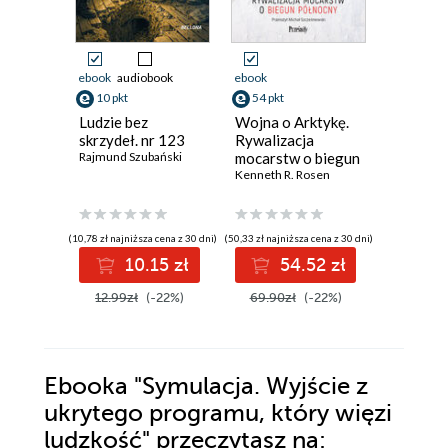
ebook
audiobook
ebook
ebook
10 pkt
54 pkt
39 pkt
Ludzie bez
Wojna o Arktykę.
Emirat t
skrzydeł. nr 123
Rywalizacja
talibowie
Rajmund Szubański
mocarstw o biegun
Afganis
północny
Kenneth R. Rosen
Jagoda Gr
(10,78 zł najniższa cena z 30 dni)
(50,33 zł najniższa cena z 30 dni)
(33,73 zł najni
10.15 zł
54.52 zł
3
12.99zł
(-22%)
69.90zł
(-22%)
51.90z
Ebooka
"Symulacja. Wyjście z
ukrytego programu, który więzi
ludzkość"
przeczytasz na: