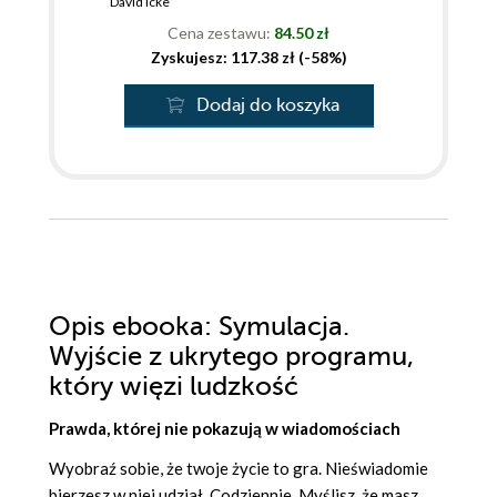
David Icke
Cena zestawu:
84.50 zł
Zyskujesz: 117.38 zł (-58%)
Dodaj do koszyka
Opis
ebooka
: Symulacja.
Wyjście z ukrytego programu,
który więzi ludzkość
Prawda, której nie pokazują w wiadomościach
Wyobraź sobie, że twoje życie to gra. Nieświadomie
bierzesz w niej udział. Codziennie. Myślisz, że masz