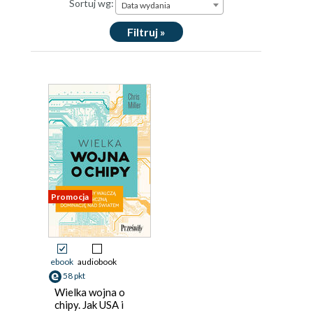
Sortuj wg:
Data wydania
Filtruj »
Promocja
ebook
audiobook
58 pkt
Wielka wojna o
chipy. Jak USA i