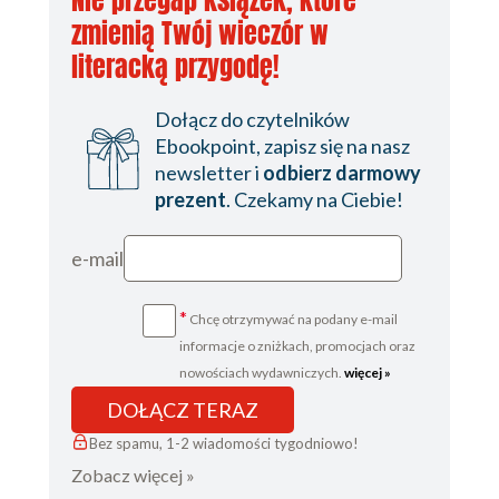
zmienią Twój wieczór w
literacką przygodę!
Dołącz do czytelników
Ebookpoint, zapisz się na nasz
newsletter i
odbierz darmowy
prezent
. Czekamy na Ciebie!
e-mail
*
Chcę otrzymywać na podany e-mail
informacje o zniżkach, promocjach oraz
nowościach wydawniczych.
więcej »
DOŁĄCZ TERAZ
Bez spamu, 1-2 wiadomości tygodniowo!
Zobacz więcej »