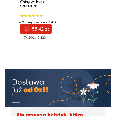
Chiny walczą o
technologiczną
Chris Miller
dominację nad
światem
(57,96 zł najniższa cena z 30 dni)
58.42 zł
74.90zł
(-22%)
Nie przegap książek, które