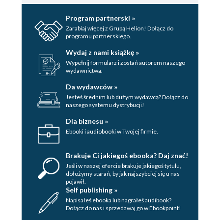
Program partnerski »
Zarabiaj więcej z Grupą Helion! Dołącz do
programu partnerskiego.
Wydaj z nami książkę »
Wypełnij formularz i zostań autorem naszego
wydawnictwa.
Da wydawców »
Jesteś średnim lub dużym wydawcą? Dołącz do
naszego systemu dystrybucji!
Dla biznesu »
Ebooki i audiobooki w Twojej firmie.
Brakuje Ci jakiegoś ebooka? Daj znać!
Jeśli w naszej ofercie brakuje jakiegoś tytulu,
dołożymy starań, by jak najszybciej się u nas
pojawił.
Self publishing »
Napisałeś ebooka lub nagrałeś audibook?
Dołącz do nas i sprzedawaj go w Ebookpoint!