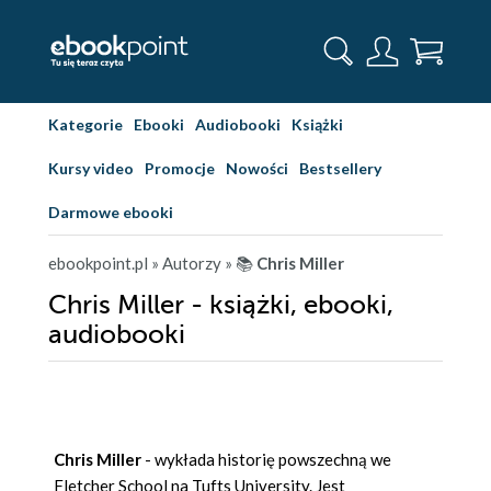
Kategorie
Ebooki
Audiobooki
Książki
Kursy video
Promocje
Nowości
Bestsellery
Darmowe ebooki
ebookpoint.pl
» Autorzy
» 📚
Chris Miller
Chris Miller - książki, ebooki,
audiobooki
Chris Miller
- wykłada historię powszechną we
Fletcher School na Tufts University. Jest