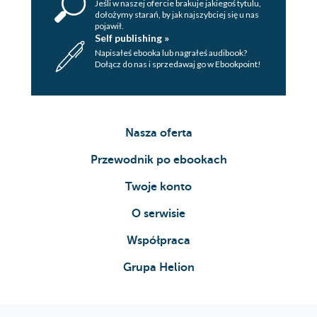
Jeśli w naszej ofercie brakuje jakiegoś tytulu,
dołożymy starań, by jak najszybciej się u nas
pojawił.
Self publishing »
Napisałeś ebooka lub nagrałeś audibook?
Dołącz do nas i sprzedawaj go w Ebookpoint!
Nasza oferta
Przewodnik po ebookach
Twoje konto
O serwisie
Współpraca
Grupa Helion