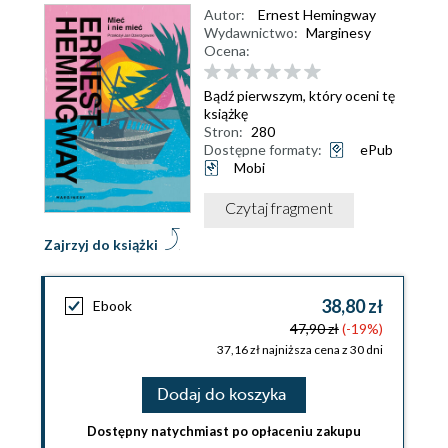
Autor:
Ernest Hemingway
Wydawnictwo:
Marginesy
Ocena:
Bądź pierwszym, który oceni tę
książkę
Stron:
280
Dostępne formaty:
ePub
Mobi
Czytaj fragment
Zajrzyj do książki
38,80 zł
Ebook
47,90 zł
(-19%)
37,16 zł najniższa cena z 30 dni
Dodaj do koszyka
Dostępny natychmiast po opłaceniu zakupu