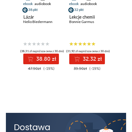
ebook
audiobook
ebook
audiobook
ebook
38 pkt
32 pkt
29 pkt
Lázár
Lekcje chemii
Portret 
Nelio Biedermann
Bonnie Garmus
Isabel All
(38,31 zł najniższa cena z 30 dni)
(31,92 zł najniższa cena z 30 dni)
(27,89 zł najni
38.80 zł
32.32 zł
2
47.90zł
(-19%)
39.90zł
(-19%)
35.90z