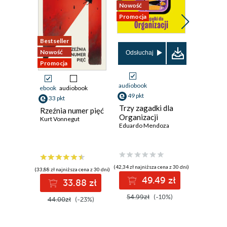
Nowość
Promocja
Bestseller
Nowość
Nowość
Promocja
Odsłuchaj
Promocja
audiobook
ebook
audiobook
ebook
49 pkt
33 pkt
36 pkt
Trzy zagadki dla
Rzeźnia numer pięć
Draka w
Organizacji
Kurt Vonnegut
Chester H
Eduardo Mendoza
(42,34 zł najniższa cena z 30 dni)
(33,88 zł najniższa cena z 30 dni)
(31,50 zł najni
49.49 zł
33.88 zł
3
54.99zł
(-10%)
44.00zł
(-23%)
45.00z