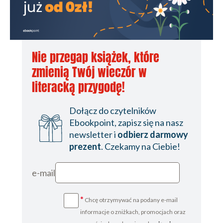
Nie przegap książek, które
zmienią Twój wieczór w
literacką przygodę!
Dołącz do czytelników
Ebookpoint, zapisz się na nasz
newsletter i
odbierz darmowy
prezent
. Czekamy na Ciebie!
e-mail
*
Chcę otrzymywać na podany e-mail
informacje o zniżkach, promocjach oraz