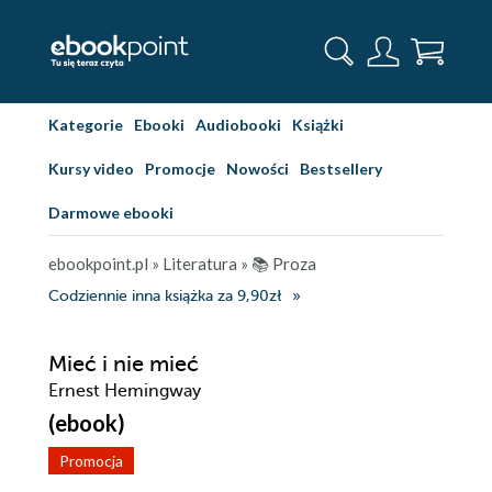
Kategorie
Ebooki
Audiobooki
Książki
Kursy video
Promocje
Nowości
Bestsellery
Darmowe ebooki
ebookpoint.pl
»
Literatura
»
📚 Proza
Codziennie inna książka za 9,90zł
Mieć i nie mieć
Ernest Hemingway
(ebook)
Promocja