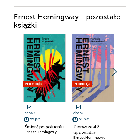
Ernest Hemingway - pozostałe
książki
Promocja
Promocja
Promocja
ebook
ebook
ebook
aud
55 pkt
51 pkt
51 pkt
Śmierć po południu
Pierwsze 49
Komu bi
Ernest Hemingway
opowiadań
Ernest H
Ernest Hemingway