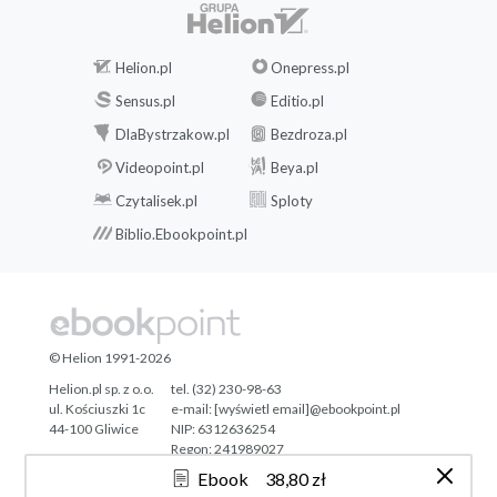
Helion.pl
Onepress.pl
Sensus.pl
Editio.pl
DlaBystrzakow.pl
Bezdroza.pl
Videopoint.pl
Beya.pl
Czytalisek.pl
Sploty
Biblio.Ebookpoint.pl
© Helion 1991-2026
Helion.pl sp. z o.o.
tel. (32) 230-98-63
ul. Kościuszki 1c
e-mail:
[wyświetl email]@ebookpoint.pl
44-100 Gliwice
NIP: 6312636254
Regon: 241989027
Ebook
38,80 zł
Designed with ♥ by
Tonik.pl