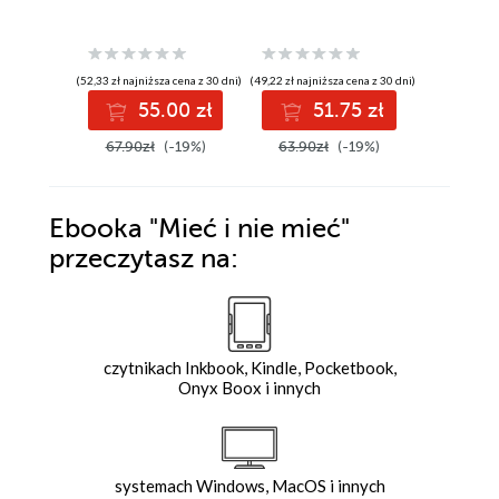
(52,33 zł najniższa cena z 30 dni)
(49,22 zł najniższa cena z 30 dni)
(51,12 zł najni
55.00 zł
51.75 zł
5
67.90zł
(-19%)
63.90zł
(-19%)
63.90z
Ebooka
"Mieć i nie mieć"
przeczytasz na:
czytnikach Inkbook, Kindle, Pocketbook,
Onyx Boox i innych
systemach Windows, MacOS i innych