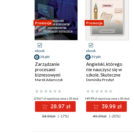
Promocja
Promocja
ebook
ebook
28 pkt
39 pkt
Zarządzanie
Angielski, którego
procesami
nie nauczysz się w
biznesowymi
szkole. Skuteczne
przedsiębiorstwa -
Marek Adamczyk
techniki nauki języka
Dominika Przybył
organizacja i
angielskiego
digitalizacja
(29,67 zł najniższa cena z 30 dni)
(49,99 zł najniższa cena z 30 dni)
28.97 zł
39.99 zł
34.90zł
(-17%)
49.99zł
(-20%)