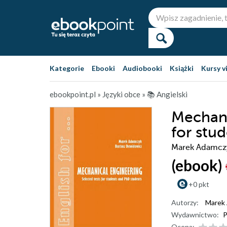
Kategorie
Ebooki
Audiobooki
Książki
Kursy v
ebookpoint.pl
»
Języki obce
»
📚 Angielski
Mechani
for stu
Marek Adamczy
(ebook)
+0 pkt
Autorzy:
Marek
Wydawnictwo:
P
Ocena: