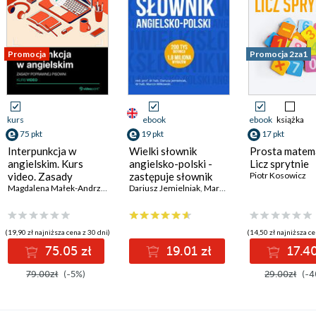
Promocja
Promocja 2za1
kurs
ebook
ebook
książka
75 pkt
19 pkt
17 pkt
Interpunkcja w
Wielki słownik
Prosta matem
angielskim. Kurs
angielsko-polski -
Licz sprytnie
video. Zasady
zastępuje słownik
Piotr Kosowicz
poprawnej pisowni
Magdalena Małek-Andrzejowska
wbudowany w Kindle
Dariusz Jemielniak
,
Anna Lewoc
,
Marcin Miłkowski (red.)
(19,90 zł najniższa cena z 30 dni)
(14,50 zł najniższa ce
75.05 zł
19.01 zł
17.40
79.00zł
(-5%)
29.00zł
(-4