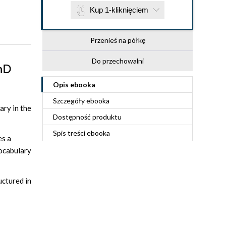
Kup 1-kliknięciem
Przenieś na półkę
Do przechowalni
PhD
Opis
ebooka
Szczegóły
ebooka
ary in the
Dostępność produktu
Spis treści
ebooka
es a
vocabulary
uctured in