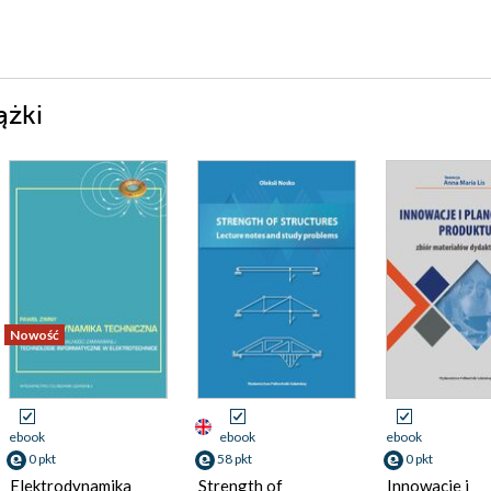
ążki
Nowość
ebook
ebook
ebook
0 pkt
58 pkt
0 pkt
Elektrodynamika
Strength of
Innowacje i