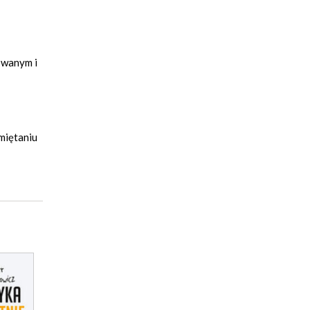
owanym i
miętaniu