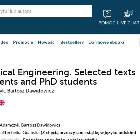
POMOC
LIVE CHAT
ideo
Promocje
Nowości
Bestsellery
Darmowe ebooki
cal Engineering. Selected texts
dents and PhD students
k, Bartosz Dawidowicz
 Adamczyk
,
Bartosz Dawidowicz
olitechnika Gdańska
(Z chęcią przeczytam książkę w języku polskim)
Bądź pierwszym, który oceni tę książkę