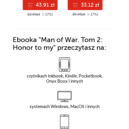
43.91 zł
33.12 zł
3
52.90zł
(-17%)
39.90zł
(-17%)
39.99z
Ebooka
"Man of War. Tom 2:
Honor to my"
przeczytasz na:
czytnikach Inkbook, Kindle, Pocketbook,
Onyx Boox i innych
systemach Windows, MacOS i innych