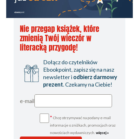
Nie przegap książek, które
zmienią Twój wieczór w
literacką przygodę!
Dołącz do czytelników
Ebookpoint, zapisz się na nasz
newsletter i
odbierz darmowy
prezent
. Czekamy na Ciebie!
e-mail
*
Chcę otrzymywać na podany e-mail
informacje o zniżkach, promocjach oraz
nowościach wydawniczych.
więcej »