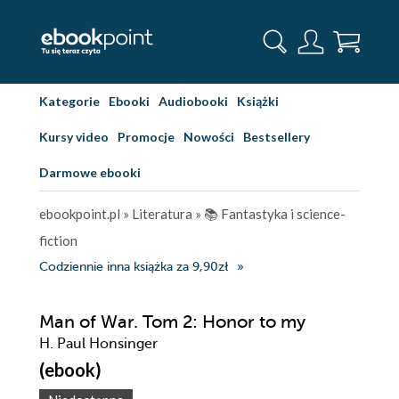
Kategorie
Ebooki
Audiobooki
Książki
Kursy video
Promocje
Nowości
Bestsellery
Darmowe ebooki
ebookpoint.pl
»
Literatura
»
📚 Fantastyka i science-
fiction
Codziennie inna książka za 9,90zł
Man of War. Tom 2: Honor to my
H. Paul Honsinger
(ebook)