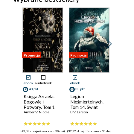
Promocja
Promocja
Promocja
ebook
audiobook
ebook
ebook
aud
43 pkt
33 pkt
33 pkt
Księga Azraela.
Legion
Star War
Bogowie i
Nieśmiertelnych.
Mike Che
Potwory. Tom 1
Tom 14. Świat
Amber V. Nicole
Skraju
B.V. Larson
(43,38 zł najniższa cena z 30 dni)
(32,72 zł najniższa cena z 30 dni)
(33,16 zł najni