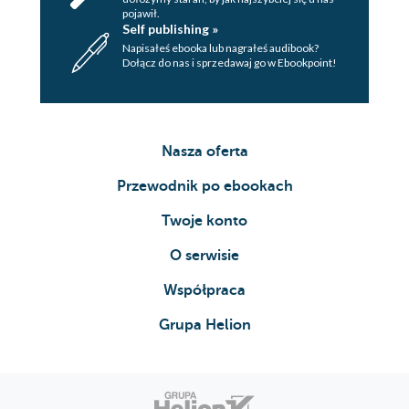
pojawił.
Self publishing »
Napisałeś ebooka lub nagrałeś audibook?
Dołącz do nas i sprzedawaj go w Ebookpoint!
Nasza oferta
Przewodnik po ebookach
Twoje konto
O serwisie
Współpraca
Grupa Helion