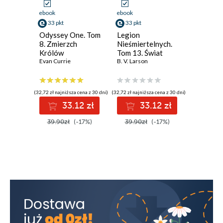
ebook
ebook
ebook
33 pkt
33 pkt
33 pkt
Odyssey One. Tom
Legion
Legion
8. Zmierzch
Nieśmiertelnych.
Nieśmier
Królów
Tom 13. Świat
Tom 12. 
Evan Currie
Szkła
B. V. Larson
Klonów
B. V. Larso
(32,72 zł najniższa cena z 30 dni)
(32,72 zł najniższa cena z 30 dni)
(32,72 zł najni
33.12 zł
33.12 zł
3
39.90zł
(-17%)
39.90zł
(-17%)
39.90z