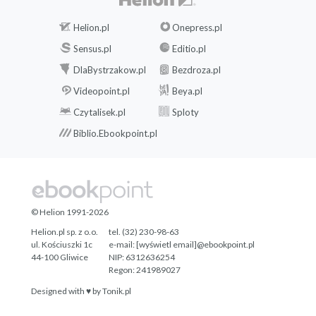
Helion.pl
Onepress.pl
Sensus.pl
Editio.pl
DlaBystrzakow.pl
Bezdroza.pl
Videopoint.pl
Beya.pl
Czytalisek.pl
Sploty
Biblio.Ebookpoint.pl
© Helion 1991-2026
Helion.pl sp. z o.o.
tel. (32) 230-98-63
ul. Kościuszki 1c
e-mail:
[wyświetl email]@ebookpoint.pl
44-100 Gliwice
NIP: 6312636254
Regon: 241989027
Designed with ♥ by
Tonik.pl