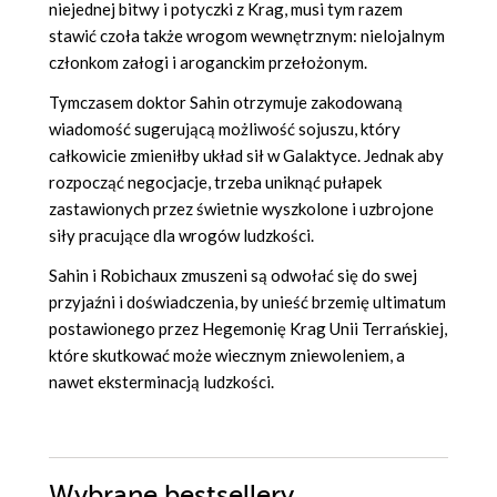
niejednej bitwy i potyczki z Krag, musi tym razem
stawić czoła także wrogom wewnętrznym: nielojalnym
członkom załogi i aroganckim przełożonym.
Tymczasem doktor Sahin otrzymuje zakodowaną
wiadomość sugerującą możliwość sojuszu, który
całkowicie zmieniłby układ sił w Galaktyce. Jednak aby
rozpocząć negocjacje, trzeba uniknąć pułapek
zastawionych przez świetnie wyszkolone i uzbrojone
siły pracujące dla wrogów ludzkości.
Sahin i Robichaux zmuszeni są odwołać się do swej
przyjaźni i doświadczenia, by unieść brzemię ultimatum
postawionego przez Hegemonię Krag Unii Terrańskiej,
które skutkować może wiecznym zniewoleniem, a
nawet eksterminacją ludzkości.
Wybrane bestsellery