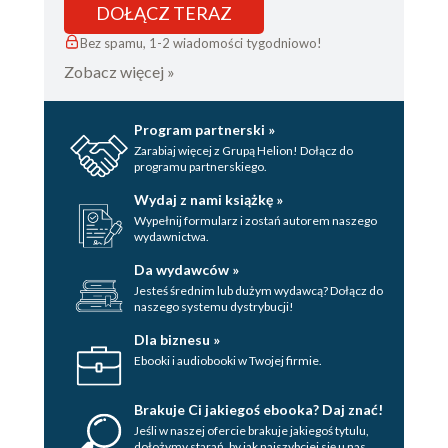
DOŁĄCZ TERAZ
Bez spamu, 1-2 wiadomości tygodniowo!
Zobacz więcej »
Program partnerski »
Zarabiaj więcej z Grupą Helion! Dołącz do
programu partnerskiego.
Wydaj z nami książkę »
Wypełnij formularz i zostań autorem naszego
wydawnictwa.
Da wydawców »
Jesteś średnim lub dużym wydawcą? Dołącz do
naszego systemu dystrybucji!
Dla biznesu »
Ebooki i audiobooki w Twojej firmie.
Brakuje Ci jakiegoś ebooka? Daj znać!
Jeśli w naszej ofercie brakuje jakiegoś tytulu,
dołożymy starań, by jak najszybciej się u nas