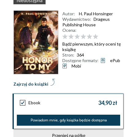
Niedostępna
Autor:
H. Paul Honsinger
Wydawnictwo:
Drageus
Publishing House
Ocena:
Bądź pierwszym, który oceni tę
książkę
Stron:
364
Dostępne formaty:
ePub
Mobi
Zajrzyj do książki
34,90 zł
Ebook
Powiadom mnie, gdy książka będzie dostępna
Przenieś na półkę