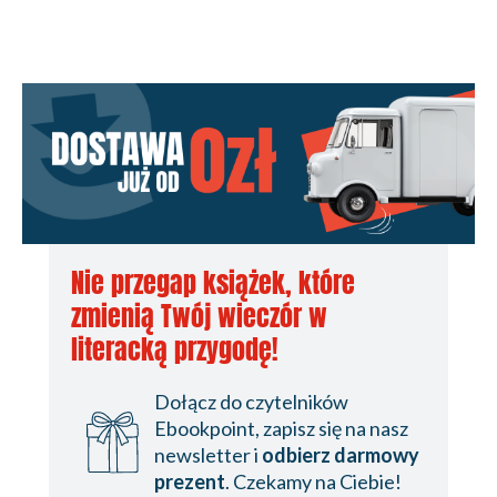
Nie przegap książek, które
zmienią Twój wieczór w
literacką przygodę!
Dołącz do czytelników
Ebookpoint, zapisz się na nasz
newsletter i
odbierz darmowy
prezent
. Czekamy na Ciebie!