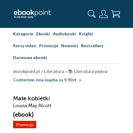
Kategorie
Ebooki
Audiobooki
Książki
Kursy video
Promocje
Nowości
Bestsellery
Darmowe ebooki
ebookpoint.pl
»
Literatura
»
📚 Literatura piękna
Codziennie inna książka za 9,90zł
Małe kobietki
Louisa May Alcott
(ebook)
Promocja