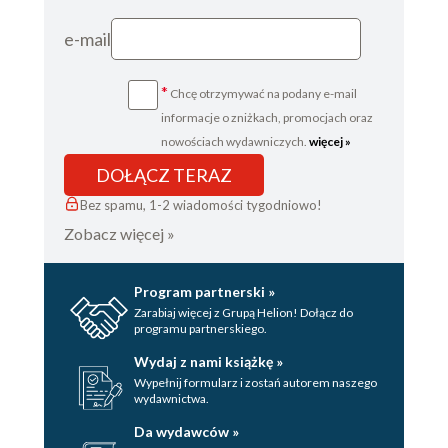
e-mail
*
Chcę otrzymywać na podany e-mail
informacje o zniżkach, promocjach oraz
nowościach wydawniczych.
więcej »
DOŁĄCZ TERAZ
Bez spamu, 1-2 wiadomości tygodniowo!
Zobacz więcej »
Program partnerski »
Zarabiaj więcej z Grupą Helion! Dołącz do
programu partnerskiego.
Wydaj z nami książkę »
Wypełnij formularz i zostań autorem naszego
wydawnictwa.
Da wydawców »