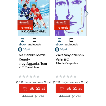
Nowość
Nowość
Promocja
Promocja
Promocja
ebook
audiobook
ebook
audiobook
ebook
36 pkt
36 pkt
33 pkt
Na cienkim lodzie.
Zakazany dziennik
Mimikra
Reguły
Valerii C
Karolina 
przyciągania. Tom
Alba de Cespedes
1
K. C. Carmichael
(32,99 zł najniższa cena z 30 dni)
(32,99 zł najniższa cena z 30 dni)
(29,99 zł najni
36.51 zł
36.51 zł
3
43.98zł
(-17%)
43.98zł
(-17%)
39.99z