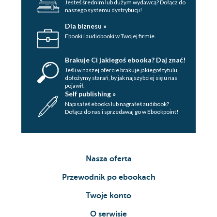
Jesteś średnim lub dużym wydawcą? Dołącz do
naszego systemu dystrybucji!
Dla biznesu »
Ebooki i audiobooki w Twojej firmie.
Brakuje Ci jakiegoś ebooka? Daj znać!
Jeśli w naszej ofercie brakuje jakiegoś tytulu,
dołożymy starań, by jak najszybciej się u nas
pojawił.
Self publishing »
Napisałeś ebooka lub nagrałeś audibook?
Dołącz do nas i sprzedawaj go w Ebookpoint!
Nasza oferta
Przewodnik po ebookach
Twoje konto
O serwisie