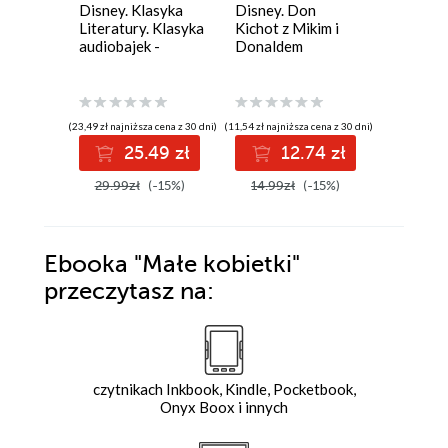
Disney. Klasyka
Disney. Don
Dziadek
Literatury. Klasyka
Kichot z Mikim i
orzechó
audiobajek -
Donaldem
E. T. A. H
Kolekcja
audiobooków z
Mikim, Donaldem i
przyjaciółmi
(23,49 zł najniższa cena z 30 dni)
(11,54 zł najniższa cena z 30 dni)
(13,99 zł najni
25.49 zł
12.74 zł
1
29.99zł
(-15%)
14.99zł
(-15%)
19.99z
Ebooka
"Małe kobietki"
przeczytasz na:
czytnikach Inkbook, Kindle, Pocketbook,
Onyx Boox i innych