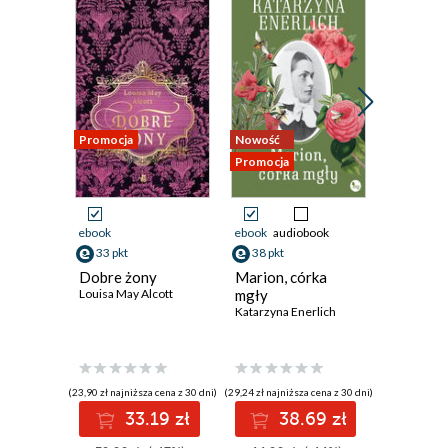
Promocja
Nowość
Nowość
Promocja
Promocja
ebook
ebook
audiobook
ebook
33 pkt
38 pkt
33 pkt
Dobre żony
Marion, córka
I wszyst
Louisa May Alcott
mgły
się księ
Katarzyna Enerlich
Georgi Go
(23,90 zł najniższa cena z 30 dni)
(29,24 zł najniższa cena z 30 dni)
(30,03 zł najni
33.19 zł
38.69 zł
3