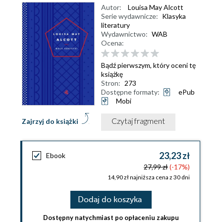
Autor:
Louisa May Alcott
Serie wydawnicze:
Klasyka
literatury
Wydawnictwo:
WAB
Ocena:
Bądź pierwszym, który oceni tę
książkę
Stron:
273
Dostępne formaty:
ePub
Mobi
Czytaj fragment
Zajrzyj do książki
23,23 zł
Ebook
27,99 zł
(-17%)
14,90 zł najniższa cena z 30 dni
Dodaj do koszyka
Dostępny natychmiast po opłaceniu zakupu