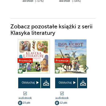
39.99zł
(-17%)
44.99zł
(-14%)
42.90z
Zobacz pozostałe książki z serii
Klasyka literatury
Promocja
Promocja
Promocja
Odsłuchaj
Odsłuchaj
audiobook
audiobook
ebook
25 pkt
12 pkt
16 pkt