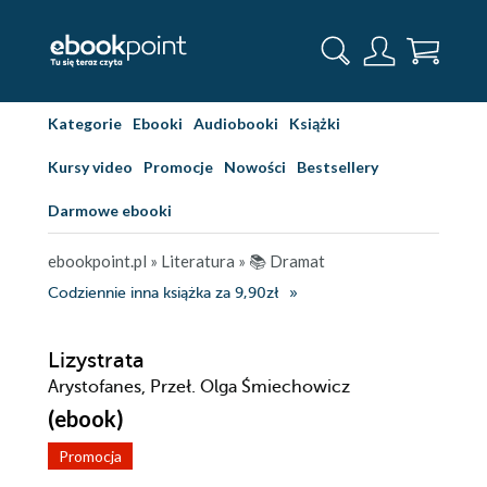
Kategorie
Ebooki
Audiobooki
Książki
Kursy video
Promocje
Nowości
Bestsellery
Darmowe ebooki
ebookpoint.pl
»
Literatura
»
📚 Dramat
Codziennie inna książka za 9,90zł
Lizystrata
Arystofanes, Przeł. Olga Śmiechowicz
(ebook)
Promocja