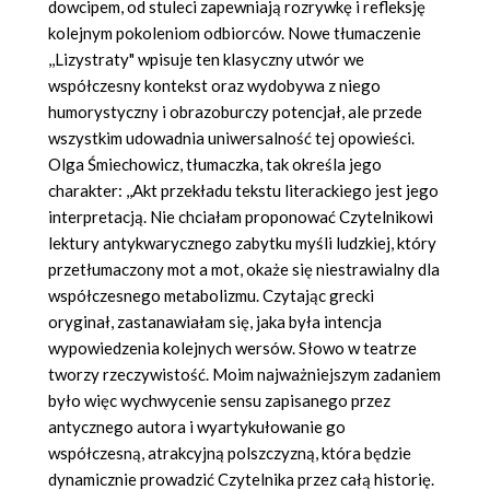
dowcipem, od stuleci zapewniają rozrywkę i refleksję
kolejnym pokoleniom odbiorców. Nowe tłumaczenie
,,Lizystraty" wpisuje ten klasyczny utwór we
współczesny kontekst oraz wydobywa z niego
humorystyczny i obrazoburczy potencjał, ale przede
wszystkim udowadnia uniwersalność tej opowieści.
Olga Śmiechowicz, tłumaczka, tak określa jego
charakter: ,,Akt przekładu tekstu literackiego jest jego
interpretacją. Nie chciałam proponować Czytelnikowi
lektury antykwarycznego zabytku myśli ludzkiej, który
przetłumaczony mot a mot, okaże się niestrawialny dla
współczesnego metabolizmu. Czytając grecki
oryginał, zastanawiałam się, jaka była intencja
wypowiedzenia kolejnych wersów. Słowo w teatrze
tworzy rzeczywistość. Moim najważniejszym zadaniem
było więc wychwycenie sensu zapisanego przez
antycznego autora i wyartykułowanie go
współczesną, atrakcyjną polszczyzną, która będzie
dynamicznie prowadzić Czytelnika przez całą historię.