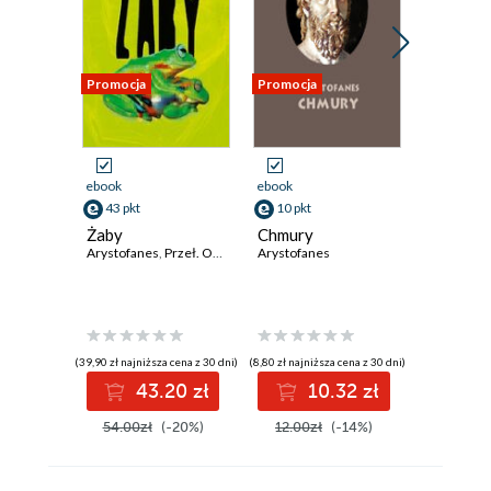
Promocja
Promocja
Promocja
ebook
ebook
ebook
43 pkt
10 pkt
19 pkt
Żaby
Chmury
Gromiwo
Arystofanes
,
Przeł. Olga Śmiechowicz
Arystofanes
Arystofan
(39,90 zł najniższa cena z 30 dni)
(8,80 zł najniższa cena z 30 dni)
(12,90 zł najni
43.20 zł
10.32 zł
1
54.00zł
(-20%)
12.00zł
(-14%)
24.90z