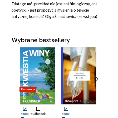
Dlatego mój przekład nie jest ani filologiczny, ani
poetycki - jest propozycją myślenia o tekście
antycznej komedii". Olga Śmiechowicz (ze wstępu)
Wybrane bestsellery
Promocja
Promocja
ebook
audiobook
ebook
ebook
ksi