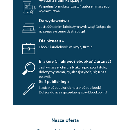
Wydaj z nami książkę »
Wypełnij formularz i zostań autorem naszego
wydawnictwa.
Da wydawców »
Jesteś średnim lub dużym wydawcą? Dołącz do
naszego systemu dystrybucji!
Dla biznesu »
Ebooki i audiobooki w Twojej firmie.
Brakuje Ci jakiegoś ebooka? Daj znać!
Jeśli w naszej ofercie brakuje jakiegoś tytulu,
dołożymy starań, by jak najszybciej się u nas
pojawił.
Self publishing »
Napisałeś ebooka lub nagrałeś audibook?
Dołącz do nas i sprzedawaj go w Ebookpoint!
Nasza oferta