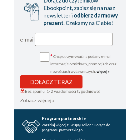
Dołącz do czytelników
Ebookpoint, zapisz się na nasz
newsletter i
odbierz darmowy
prezent
. Czekamy na Ciebie!
e-mail
*
Chcę otrzymywać na podany e-mail
informacje o zniżkach, promocjach oraz
nowościach wydawniczych.
więcej »
DOŁĄCZ TERAZ
Bez spamu, 1-2 wiadomości tygodniowo!
Zobacz więcej »
Program partnerski »
Zarabiaj więcej z Grupą Helion! Dołącz do
programu partnerskiego.