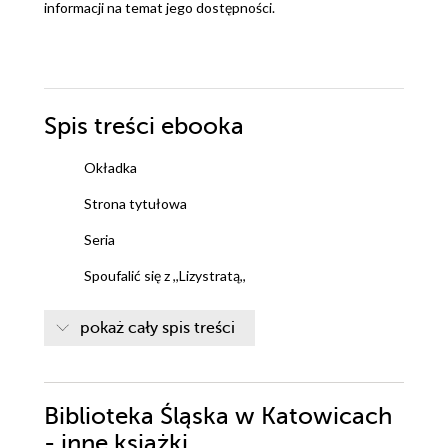
informacji na temat jego dostępności.
Spis treści
ebooka
Okładka
Strona tytułowa
Seria
Spoufalić się z ,,Lizystratą,,
Motto
pokaż cały spis treści
To jest, kurwa, dramat
Trzeba było nas nie wkurwiać
Biblioteka Śląska w Katowicach
Kobiety delikatne jak bomby
- inne książki