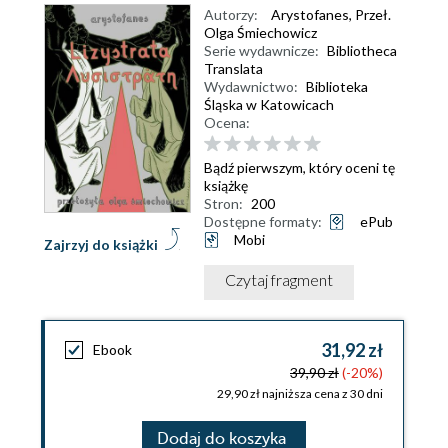
Autorzy:
Arystofanes
,
Przeł.
Olga Śmiechowicz
Serie wydawnicze:
Bibliotheca
Translata
Wydawnictwo:
Biblioteka
Śląska w Katowicach
Ocena:
Bądź pierwszym, który oceni tę
książkę
Stron:
200
Dostępne formaty:
ePub
Mobi
Zajrzyj do książki
Czytaj fragment
31,92 zł
Ebook
39,90 zł
(-20%)
29,90 zł najniższa cena z 30 dni
Dodaj do koszyka