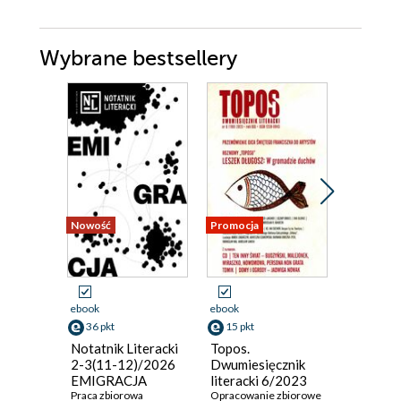
Wybrane bestsellery
Nowość
Promocja
Promocja
ebook
ebook
ebook
36 pkt
15 pkt
14 pkt
Notatnik Literacki
Topos.
Literatu
2-3(11-12)/2026
Dwumiesięcznik
Świecie 
EMIGRACJA
literacki 6/2023
12/202
Praca zbiorowa
Opracowanie zbiorowe
Opracowan