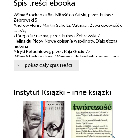
Spis treści
ebooka
Wilma Stockenström, Miłość do Afryki, przeł. Łukasz
Żebrowski 5
Andrew Henry Martin Scholtz, Vatmaar. Żywa opowieść o
czasie,
którego już nie ma, przeł. Łukasz Żebrowski 7
Heilna du Plooy, Nowe opisanie wspólnoty. Dialogiczna
historia
Afryki Południowej, przeł. Kaja Gucio 77
Wilma Stockenström, Wyprawa do baobabu, przeł. Jerzy
Koch 91
pokaż cały spis treści
André Brink, O poszukiwaniu języka, przeł. Joanna
Piechura 151
Wilma Stockenström, Wiersze, przeł. Łukasz Żebrowski
173
Jan Jakub Rousseau, Szkic o pochodzeniu języków, w
Instytut Książki - inne książki
którym mowa jest
o melodii i naśladowaniu muzycznym, przeł. Tomasz
Swoboda 181
Tomasz Swoboda, Języki Jana Jakuba 242
Armand Farrachi, Pisanie na skórze, przeł. Tomasz
Swoboda 258
Jean Starobinski, Wokół "Szkicu o pochodzeniu języków",
przeł. Mateusz Kwaterko 273
Jean-Claude Chevalier, Językoznawstwo jako dyskurs na