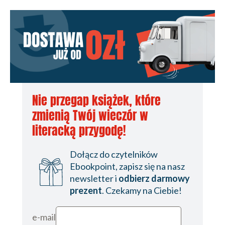
Nie przegap książek, które
zmienią Twój wieczór w
literacką przygodę!
Dołącz do czytelników
Ebookpoint, zapisz się na nasz
newsletter i
odbierz darmowy
prezent
. Czekamy na Ciebie!
e-mail