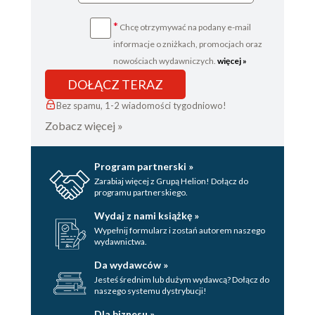
*
Chcę otrzymywać na podany e-mail
informacje o zniżkach, promocjach oraz
nowościach wydawniczych.
więcej »
DOŁĄCZ TERAZ
Bez spamu, 1-2 wiadomości tygodniowo!
Zobacz więcej »
Program partnerski »
Zarabiaj więcej z Grupą Helion! Dołącz do
programu partnerskiego.
Wydaj z nami książkę »
Wypełnij formularz i zostań autorem naszego
wydawnictwa.
Da wydawców »
Jesteś średnim lub dużym wydawcą? Dołącz do
naszego systemu dystrybucji!
Dla biznesu »