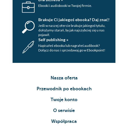
Ebooki i audiobooki w Twojej firmie.
Brakuje Ci jakiegoś ebooka? Daj znać!
Jeśli w naszej ofercie brakuje jakiegoś tytulu,
dołożymy starań, by jak najszybciej się u nas
pojawił.
Self publishing »
Napisałeś ebooka lub nagrałeś audibook?
Dołącz do nas i sprzedawaj go w Ebookpoint!
Nasza oferta
Przewodnik po ebookach
Twoje konto
O serwisie
Współpraca