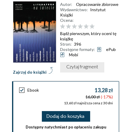
Autor:
Opracowanie zbiorowe
Wydawnictwo:
Instytut
Książki
Ocena:
Bądź pierwszym, który oceni tę
książkę
Stron:
396
Dostępne formaty:
ePub
Mobi
Czytaj fragment
Zajrzyj do książki
13,28 zł
Ebook
16,00 zł
(-17%)
13,60 zł najniższa cena z 30 dni
Dodaj do koszyka
Dostępny natychmiast po opłaceniu zakupu