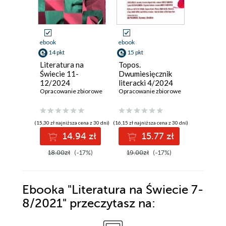
ebook
ebook
ebook
14 pkt
15 pkt
15 pkt
Literatura na
Topos.
Topos.
Świecie 11-
Dwumiesięcznik
Dwumies
12/2024
literacki 4/2024
literack
Opracowanie zbiorowe
Opracowanie zbiorowe
Opracowan
(15,30 zł najniższa cena z 30 dni)
(16,15 zł najniższa cena z 30 dni)
(16,15 zł najni
14.94 zł
15.77 zł
1
18.00zł
(-17%)
19.00zł
(-17%)
19.00z
Ebooka
"Literatura na Świecie 7-
8/2021"
przeczytasz na: