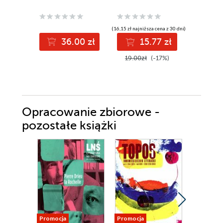
(16,15 zł najniższa cena z 30 dni)
(15,30 zł najni
36.00 zł
15.77 zł
1
19.00zł
(-17%)
18.00z
Opracowanie zbiorowe -
pozostałe książki
Promocja
Promocja
Promocja