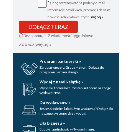
*
Chcę otrzymywać na podany e-mail
informacje o zniżkach, promocjach oraz
nowościach wydawniczych.
więcej »
DOŁĄCZ TERAZ
Bez spamu, 1-2 wiadomości tygodniowo!
Zobacz więcej »
Program partnerski »
Zarabiaj więcej z Grupą Helion! Dołącz do
programu partnerskiego.
Wydaj z nami książkę »
Wypełnij formularz i zostań autorem naszego
wydawnictwa.
Da wydawców »
Jesteś średnim lub dużym wydawcą? Dołącz do
naszego systemu dystrybucji!
Dla biznesu »
Ebooki i audiobooki w Twojej firmie.