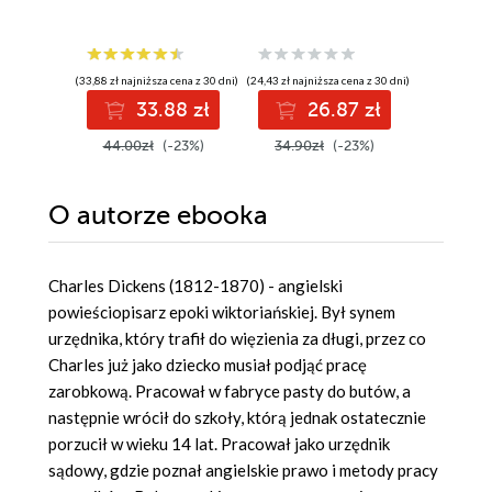
(33,88 zł najniższa cena z 30 dni)
(24,43 zł najniższa cena z 30 dni)
(38,42 zł najni
33.88 zł
26.87 zł
4
44.00zł
(-23%)
34.90zł
(-23%)
49.90z
O autorze
ebooka
Charles Dickens (1812-1870) - angielski
powieściopisarz epoki wiktoriańskiej. Był synem
urzędnika, który trafił do więzienia za długi, przez co
Charles już jako dziecko musiał podjąć pracę
zarobkową. Pracował w fabryce pasty do butów, a
następnie wrócił do szkoły, którą jednak ostatecznie
porzucił w wieku 14 lat. Pracował jako urzędnik
sądowy, gdzie poznał angielskie prawo i metody pracy