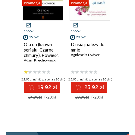
Promocja
Promocja
Promocja
ebook
ebook
ebook
19 pkt
23 pkt
23 pkt
O tron (kanwa
Dzisiaj należy do
Marzeni
serialu: Czarne
mnie
termine
chmury). Powieść
Agnieszka Dydycz
Agnieszka
historyczna z XVII
Adam Krechowiecki
wieku
(12,90 zł najniższa cena z 30 dni)
(15,90 zł najniższa cena z 30 dni)
(15,90 zł najni
19.92 zł
23.92 zł
2
24.90zł
(-20%)
29.90zł
(-20%)
29.90z