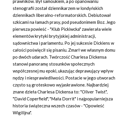
prawników. Był samoukiem, a po opanowaniu
stenografii został dziennikarzem w londyńskich
dziennikach liberalno-reformatorskich. Debiutował
szkicami na łamach prasy, pod pseudonimem Boz. Jego
pierwsza powieść - "Klub Pickiwcka" zawierała wiele
elementów krytyki brytyjskiej administracji,
sądownictwa i parlamentu. Po jej sukcesie Dickiens w
całości poświęcił się pisaniu. Zmarł we własnym domu
po dwóch udarach. Twórczość Charlesa Dickensa
stanowi panoramę stosunków społecznych
współczesnej mu epoki, ukazując deprawujący wpływ
nędzy i niesprawiedliwości. Postacie w jego utworach
często są groteskowo wyjaskrawione. Najbardziej
znane dzieła Charlesa Dickensa to: "Oliver Twist",
"David Coperfield", "Mała Dorrit" i najpopularniejsza
historia świąteczna wszech czasów - "Opowieść
Wigilijna".