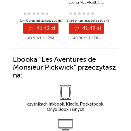
Louisa May Alcott
,
Ernst T.A. Hoffmann
dziecięc
Charles D
,
(34,93 zł najniższa cena z 30 dni)
(34,93 zł najniższa cena z 30 dni)
41.42 zł
41.42 zł
8
49.90zł
(-17%)
49.90zł
(-17%)
Ebooka
"Les Aventures de
Monsieur Pickwick"
przeczytasz
na:
czytnikach Inkbook, Kindle, Pocketbook,
Onyx Boox i innych