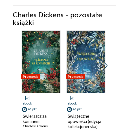
Charles Dickens - pozostałe
książki
Promocja
Promocja
ebook
ebook
ebook
41 pkt
41 pkt
8 pkt
Świerszcz za
Świąteczne
Opowie
kominem
opowieści (edycja
wigilijna
Charles Dickens
kolekcjonerska)
literatu