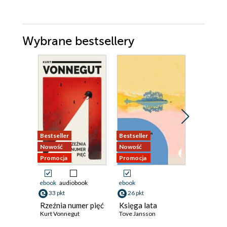
Wybrane bestsellery
Bestseller
Bestseller
Promocja
Nowość
Nowość
Promocja
Promocja
ebook
audiobook
ebook
ebook
ksi
33 pkt
26 pkt
40 pkt
Rzeźnia numer pięć
Księga lata
Przypad
Kurt Vonnegut
Tove Jansson
Ingeborg 