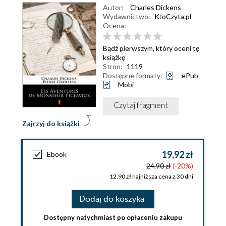
Autor:
Charles Dickens
Wydawnictwo:
KtoCzyta.pl
Ocena:
Bądź pierwszym, który oceni tę
książkę
Stron:
1119
Dostępne formaty:
ePub
Mobi
Czytaj fragment
Zajrzyj do książki
19,92 zł
Ebook
24,90 zł
(-20%)
12,90 zł najniższa cena z 30 dni
Dodaj do koszyka
Dostępny natychmiast po opłaceniu zakupu