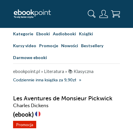
Kategorie
Ebooki
Audiobooki
Książki
Kursy video
Promocje
Nowości
Bestsellery
Darmowe ebooki
ebookpoint.pl
»
Literatura
»
📚 Klasyczna
Codziennie inna książka za 9,90zł
Les Aventures de Monsieur Pickwick
Charles Dickens
(ebook)
Promocja