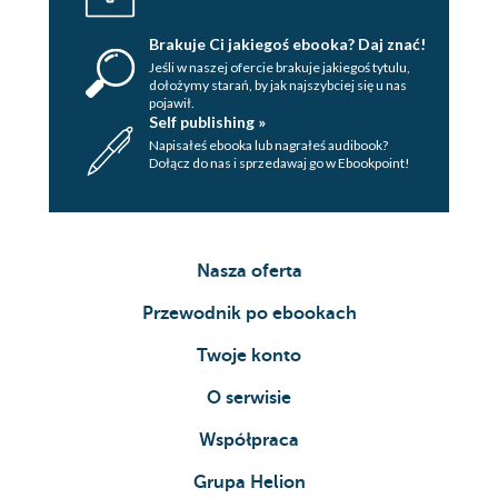
Brakuje Ci jakiegoś ebooka? Daj znać!
Jeśli w naszej ofercie brakuje jakiegoś tytulu,
dołożymy starań, by jak najszybciej się u nas
pojawił.
Self publishing »
Napisałeś ebooka lub nagrałeś audibook?
Dołącz do nas i sprzedawaj go w Ebookpoint!
Nasza oferta
Przewodnik po ebookach
Twoje konto
O serwisie
Współpraca
Grupa Helion