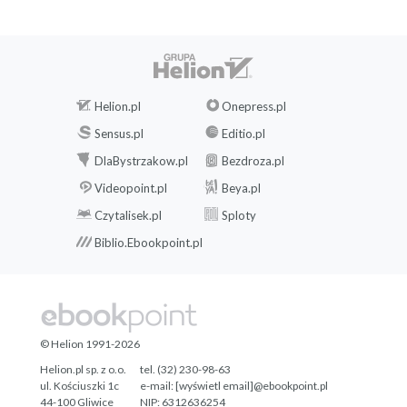
Helion.pl
Onepress.pl
Sensus.pl
Editio.pl
DlaBystrzakow.pl
Bezdroza.pl
Videopoint.pl
Beya.pl
Czytalisek.pl
Sploty
Biblio.Ebookpoint.pl
© Helion 1991-2026
Helion.pl sp. z o.o.
tel. (32) 230-98-63
ul. Kościuszki 1c
e-mail:
[wyświetl email]@ebookpoint.pl
44-100 Gliwice
NIP: 6312636254