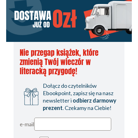
Nie przegap książek, które
zmienią Twój wieczór w
literacką przygodę!
Dołącz do czytelników
Ebookpoint, zapisz się na nasz
newsletter i
odbierz darmowy
prezent
. Czekamy na Ciebie!
e-mail