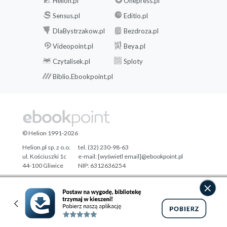
Helion.pl
Onepress.pl
Sensus.pl
Editio.pl
DlaBystrzakow.pl
Bezdroza.pl
Videopoint.pl
Beya.pl
Czytalisek.pl
Sploty
Biblio.Ebookpoint.pl
© Helion 1991-2026
Helion.pl sp. z o.o.
tel. (32) 230-98-63
ul. Kościuszki 1c
e-mail:
[wyświetl email]@ebookpoint.pl
44-100 Gliwice
NIP: 6312636254
Regon: 241989027
Designed with ♥ by
Tonik.pl
Pełna wersja strony »