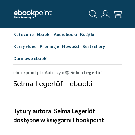
Kategorie
Ebooki
Audiobooki
Książki
Kursy video
Promocje
Nowości
Bestsellery
Darmowe ebooki
ebookpoint.pl
» Autorzy
» 📚
Selma Legerlöf
Selma Legerlöf - ebooki
Tytuły autora: Selma Legerlöf
dostępne w księgarni Ebookpoint