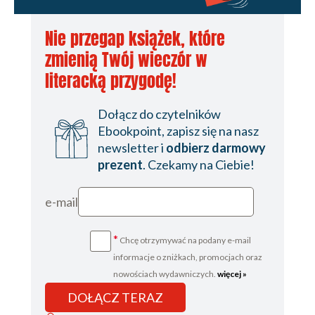
Nie przegap książek, które
zmienią Twój wieczór w
literacką przygodę!
Dołącz do czytelników
Ebookpoint, zapisz się na nasz
newsletter i
odbierz darmowy
prezent
. Czekamy na Ciebie!
e-mail
*
Chcę otrzymywać na podany e-mail
informacje o zniżkach, promocjach oraz
nowościach wydawniczych.
więcej »
DOŁĄCZ TERAZ