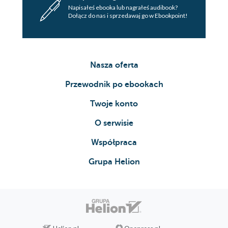
Napisałeś ebooka lub nagrałeś audibook?
Dołącz do nas i sprzedawaj go w Ebookpoint!
Nasza oferta
Przewodnik po ebookach
Twoje konto
O serwisie
Współpraca
Grupa Helion