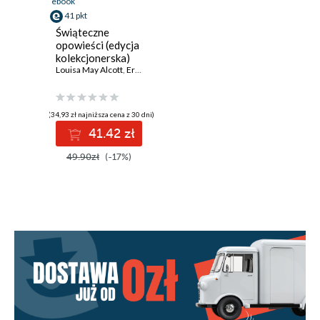
ebook
41 pkt
Świąteczne
opowieści (edycja
kolekcjonerska)
Louisa May Alcott
,
Ernst T.A. Hoffmann
,
L.M. Montgomery
,
Charles Di
(34,93 zł najniższa cena z 30 dni)
41.42 zł
49.90zł
(-17%)