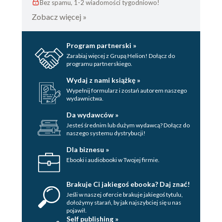
Bez spamu, 1-2 wiadomości tygodniowo!
Zobacz więcej »
Program partnerski »
Zarabiaj więcej z Grupą Helion! Dołącz do
programu partnerskiego.
Wydaj z nami książkę »
Wypełnij formularz i zostań autorem naszego
wydawnictwa.
Da wydawców »
Jesteś średnim lub dużym wydawcą? Dołącz do
naszego systemu dystrybucji!
Dla biznesu »
Ebooki i audiobooki w Twojej firmie.
Brakuje Ci jakiegoś ebooka? Daj znać!
Jeśli w naszej ofercie brakuje jakiegoś tytulu,
dołożymy starań, by jak najszybciej się u nas
pojawił.
Self publishing »