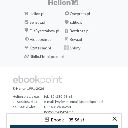
Helion.pl
Onepress.pl
Sensus.pl
Editio.pl
DlaBystrzakow.pl
Bezdroza.pl
Videopoint.pl
Beya.pl
Czytalisek.pl
Sploty
Biblio.Ebookpoint.pl
© Helion 1991-2026
Helion.pl sp. z o.o.
tel. (32) 230-98-63
ul. Kościuszki 1c
e-mail:
[wyświetl email]@ebookpoint.pl
44-100 Gliwice
NIP: 6312636254
Regon: 241989027
Ebook
35,56 zł
Designed with ♥ by
Tonik.pl