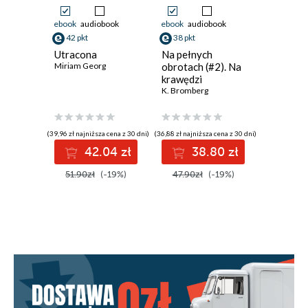
ebook
audiobook
ebook
audiobook
ebook
aud
42 pkt
38 pkt
38 pkt
Utracona
Na pełnych
Dark Pr
Miriam Georg
obrotach (#2). Na
(#3). My
krawędzi
Prince
K. Bromberg
L.J. Shen
,
P
(39,96 zł najniższa cena z 30 dni)
(36,88 zł najniższa cena z 30 dni)
(38,31 zł najni
42.04 zł
38.80 zł
3
51.90zł
(-19%)
47.90zł
(-19%)
47.90z