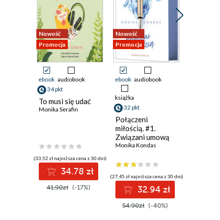
Nowość
Nowość
Nowość
Promocja
Promocja
Promocja
ebook
audiobook
ebook
audiobook
ebook
34 pkt
38 pkt
książka
To musi się udać
Dwie ksi
32 pkt
Monika Serafin
jedna mi
Ali Brady
Połączeni
miłością. #1.
Związani umową
Monika Kondas
(33,52 zł najniższa cena z 30 dni)
(38,49 zł najni
34.78 zł
3
(27,45 zł najniższa cena z 30 dni)
41.90zł
(-17%)
49.99z
32.94 zł
54.90zł
(-40%)