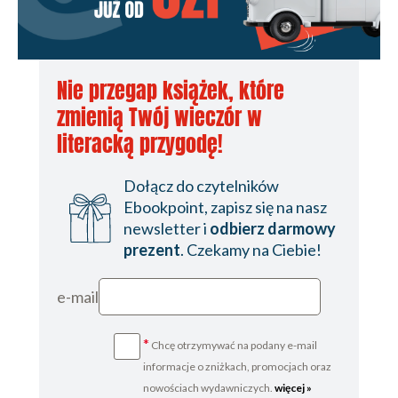
Nie przegap książek, które
zmienią Twój wieczór w
literacką przygodę!
Dołącz do czytelników
Ebookpoint, zapisz się na nasz
newsletter i
odbierz darmowy
prezent
. Czekamy na Ciebie!
e-mail
*
Chcę otrzymywać na podany e-mail
informacje o zniżkach, promocjach oraz
nowościach wydawniczych.
więcej »