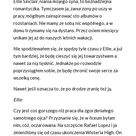
Ellie Sinclair, niania mojego syna, to beznadziejna
romantyczka. Tymczasem ja, zanurzony po uszy w
pracy, mógłbym zainspirować sto albumów o
rozstaniach. Nie mamy ze sobą nic wspólnego, a w
domu trzymamy się na dystans. Przez osiem miesięcy
unikam jej aż do naszych letnich wakacji.
Nie spodziewałem się, że spędzę tyle czasu z Ellie, a już
tym bardziej, że będę cieszyć się jej towarzystwem a
nawet za nią tęsknić. Jednakże po rozwodzie
poprzysiągłem sobie, że będę chronić swoje serce za
wszelką cenę.
Nawet jeśli oznacza to, że po drodze zranię też ją.
Ellie
Czy jest coś gorszego niż praca dla zgorzkniałego
samotnego ojca? Przyznanie się, że w liceum byłam
nim, cóż, oczarowana. Na szczęście Rafael Lopez i ja
zmieniliśmy się od czasu ukończenia Wisteria High. On