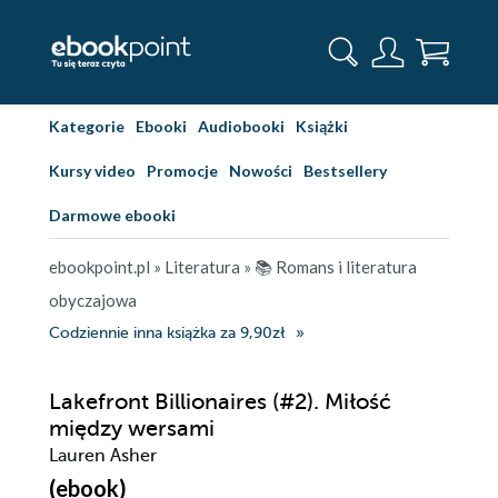
Kategorie
Ebooki
Audiobooki
Książki
Kursy video
Promocje
Nowości
Bestsellery
Darmowe ebooki
ebookpoint.pl
»
Literatura
»
📚 Romans i literatura
obyczajowa
Codziennie inna książka za 9,90zł
Lakefront Billionaires (#2). Miłość
między wersami
Lauren Asher
(ebook)