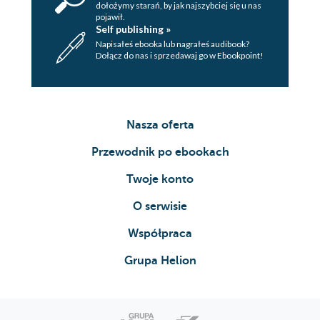
dołożymy starań, by jak najszybciej się u nas
pojawił.
Self publishing »
Napisałeś ebooka lub nagrałeś audibook?
Dołącz do nas i sprzedawaj go w Ebookpoint!
Nasza oferta
Przewodnik po ebookach
Twoje konto
O serwisie
Współpraca
Grupa Helion