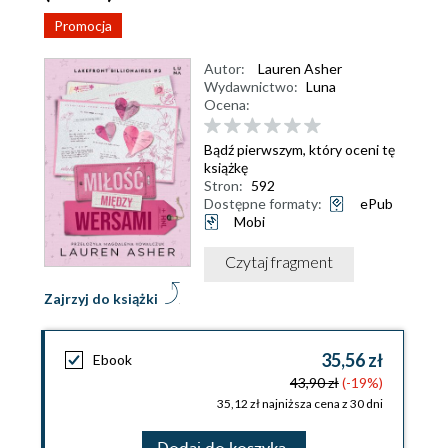
Promocja
Autor:
Lauren Asher
Wydawnictwo:
Luna
Ocena:
Bądź pierwszym, który oceni tę
książkę
Stron:
592
Dostępne formaty:
ePub
Mobi
Czytaj fragment
Zajrzyj do książki
35,56 zł
Ebook
43,90 zł
(-19%)
35,12 zł najniższa cena z 30 dni