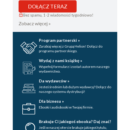
DOŁĄCZ TERAZ
Bez spamu, 1-2 wiadomości tygodniowo!
Zobacz więcej »
Program partnerski »
Zarabiaj więcej z Grupą Helion! Dołącz do
programu partnerskiego.
Wydaj z nami książkę »
Wypełnij formularz i zostań autorem naszego
wydawnictwa.
Da wydawców »
Jesteś średnim lub dużym wydawcą? Dołącz do
naszego systemu dystrybucji!
Dla biznesu »
Ebooki i audiobooki w Twojej firmie.
Brakuje Ci jakiegoś ebooka? Daj znać!
Jeśli w naszej ofercie brakuje jakiegoś tytulu,