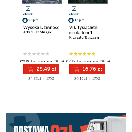
ebook
ebook
ebook
28 pkt
16 pkt
16 pkt
Wysoka Dziwność
VII. Tysiącletni
VII. Woj
Arkadiusz Miazga
mrok. Tom 1
o przysz
Krzysztof Baszczyj
Tom 2
Krzysztof 
(29,18 zł najniższa cena z 30 dni)
(17,16 zł najniższa cena z 30 dni)
(17,16 zł najni
28.49 zł
16.76 zł
1
34.32zł
(-17%)
20.19zł
(-17%)
20.19z