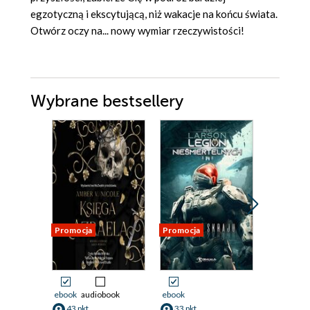
egzotyczną i ekscytującą, niż wakacje na końcu świata.
Otwórz oczy na... nowy wymiar rzeczywistości!
Wybrane bestsellery
Promocja
Promocja
Promocja
ebook
audiobook
ebook
ebook
aud
43 pkt
33 pkt
34 pkt