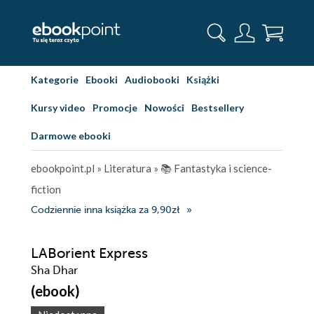
Kategorie
Ebooki
Audiobooki
Książki
Kursy video
Promocje
Nowości
Bestsellery
Darmowe ebooki
ebookpoint.pl
»
Literatura
»
📚 Fantastyka i science-
fiction
Codziennie inna książka za 9,90zł
LABorient Express
Sha Dhar
(ebook)