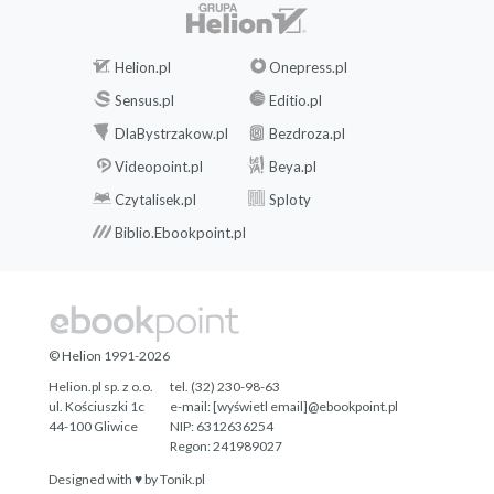
Helion.pl
Onepress.pl
Sensus.pl
Editio.pl
DlaBystrzakow.pl
Bezdroza.pl
Videopoint.pl
Beya.pl
Czytalisek.pl
Sploty
Biblio.Ebookpoint.pl
© Helion 1991-2026
Helion.pl sp. z o.o.
tel. (32) 230-98-63
ul. Kościuszki 1c
e-mail:
[wyświetl email]@ebookpoint.pl
44-100 Gliwice
NIP: 6312636254
Regon: 241989027
Designed with ♥ by
Tonik.pl