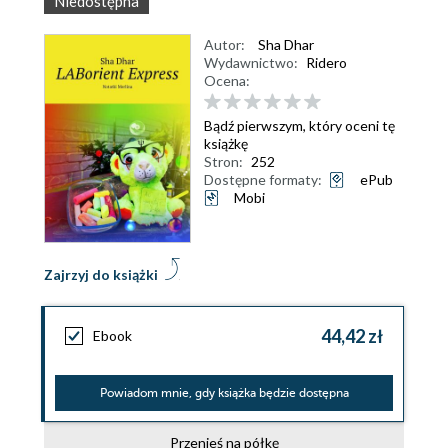
Niedostępna
Autor:
Sha Dhar
Wydawnictwo:
Ridero
Ocena:
Bądź pierwszym, który oceni tę
książkę
Stron:
252
Dostępne formaty:
ePub
Mobi
Zajrzyj do książki
44,42 zł
Ebook
Powiadom mnie, gdy książka będzie dostępna
Przenieś na półkę