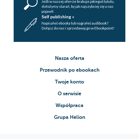
Jeśli w naszej ofercie brakuje jakiegoś tytulu,
dołożymy starań, by jak najszybciej się u nas
pojawił.
Self publishing »
Napisałeś ebooka lub nagrałeś audibook?
Dołącz do nas i sprzedawaj go w Ebookpoint!
Nasza oferta
Przewodnik po ebookach
Twoje konto
O serwisie
Współpraca
Grupa Helion