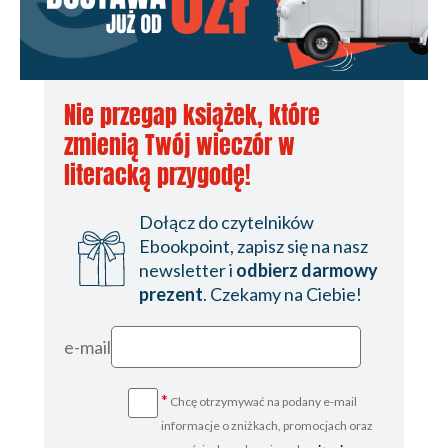
Nie przegap książek, które
zmienią Twój wieczór w
literacką przygodę!
Dołącz do czytelników
Ebookpoint, zapisz się na nasz
newsletter i
odbierz darmowy
prezent
. Czekamy na Ciebie!
e-mail
*
Chcę otrzymywać na podany e-mail
informacje o zniżkach, promocjach oraz