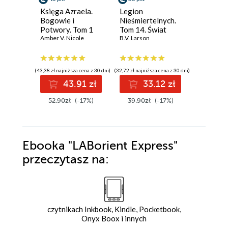
Księga Azraela.
Legion
Star War
Bogowie i
Nieśmiertelnych.
Mike Che
Potwory. Tom 1
Tom 14. Świat
Amber V. Nicole
Skraju
B.V. Larson
(43,38 zł najniższa cena z 30 dni)
(32,72 zł najniższa cena z 30 dni)
(33,16 zł najni
43.91 zł
33.12 zł
3
52.90zł
(-17%)
39.90zł
(-17%)
39.99z
Ebooka
"LABorient Express"
przeczytasz na:
czytnikach Inkbook, Kindle, Pocketbook,
Onyx Boox i innych