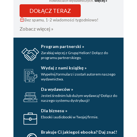
nowościach wydawniczych.
więcej »
DOŁĄCZ TERAZ
Bez spamu, 1-2 wiadomości tygodniowo!
Zobacz więcej »
Program partnerski »
Zarabiaj więcej z Grupą Helion! Dołącz do
programu partnerskiego.
Wydaj z nami książkę »
Wypełnij formularz i zostań autorem naszego
wydawnictwa.
Da wydawców »
Jesteś średnim lub dużym wydawcą? Dołącz do
naszego systemu dystrybucji!
Dla biznesu »
Ebooki i audiobooki w Twojej firmie.
Brakuje Ci jakiegoś ebooka? Daj znać!