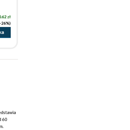
.62 zł
(-26%)
ka
zedstawia
d 60
m.