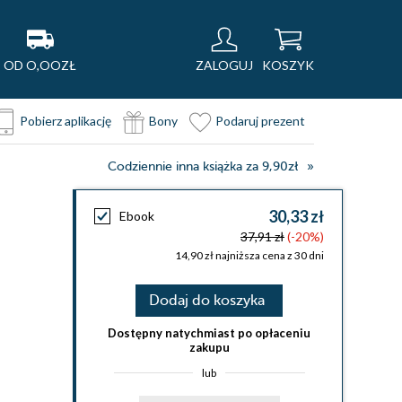
OD O,OOZŁ
ZALOGUJ
KOSZYK
Pobierz aplikację
Bony
Podaruj prezent
Codziennie inna książka za 9,90zł
30,33 zł
Ebook
37,91 zł
(-20%)
14,90 zł najniższa cena z 30 dni
Dodaj do koszyka
Dostępny natychmiast po opłaceniu
zakupu
lub