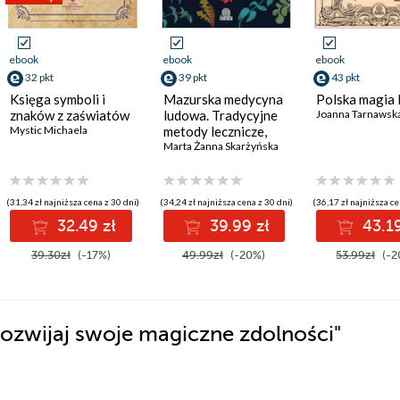
ebook
ebook
ebook
32 pkt
39 pkt
43 pkt
Księga symboli i
Mazurska medycyna
Polska magia
znaków z zaświatów
ludowa. Tradycyjne
Joanna Tarnawsk
Mystic Michaela
metody lecznicze,
uroki i wierzenia
Marta Żanna Skarżyńska
(31,34 zł najniższa cena z 30 dni)
(34,24 zł najniższa cena z 30 dni)
(36,17 zł najniższa ce
32.49 zł
39.99 zł
43.19
39.30zł
(-17%)
49.99zł
(-20%)
53.99zł
(-2
Rozwijaj swoje magiczne zdolności"