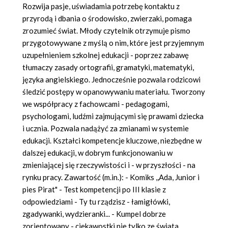
Rozwija pasje, uświadamia potrzebę kontaktu z
przyrodą i dbania o środowisko, zwierzaki, pomaga
zrozumieć świat. Młody czytelnik otrzymuje pismo
przygotowywane z myślą o nim, które jest przyjemnym
uzupełnieniem szkolnej edukacji - poprzez zabawę
tłumaczy zasady ortografii, gramatyki, matematyki,
języka angielskiego. Jednocześnie pozwala rodzicowi
śledzić postępy w opanowywaniu materiału. Tworzony
we współpracy z fachowcami - pedagogami,
psychologami, ludźmi zajmującymi się prawami dziecka
i ucznia. Pozwala nadążyć za zmianami w systemie
edukacji. Kształci kompetencje kluczowe, niezbędne w
dalszej edukacji, w dobrym funkcjonowaniu w
zmieniającej się rzeczywistości i - w przyszłości - na
rynku pracy. Zawartość (m.in.): - Komiks ,,Ada, Junior i
pies Pirat" - Test kompetencji po III klasie z
odpowiedziami - Ty tu rządzisz - łamigłówki,
zgadywanki, wydzieranki... - Kumpel dobrze
zorientowany - ciekawostki nie tylko ze świata