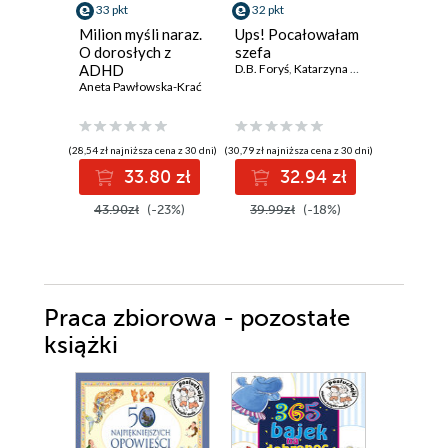
33 pkt
32 pkt
38 pkt
Milion myśli naraz.
Ups! Pocałowałam
Nieludzi
O dorosłych z
szefa
Reportaż
ADHD
D.B. Foryś
,
Katarzyna Rzepecka
karnego
Aneta Pawłowska-Krać
Marcin Ma
(28,54 zł najniższa cena z 30 dni)
(30,79 zł najniższa cena z 30 dni)
(38,49 zł najni
33.80 zł
32.94 zł
3
43.90zł
(-23%)
39.99zł
(-18%)
49.99z
Praca zbiorowa - pozostałe
książki