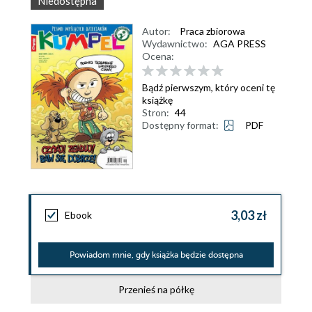
Niedostępna
Autor:
Praca zbiorowa
Wydawnictwo:
AGA PRESS
Ocena:
Bądź pierwszym, który oceni tę
książkę
Stron:
44
Dostępny format:
PDF
3,03 zł
Ebook
Powiadom mnie, gdy książka będzie dostępna
Przenieś na półkę