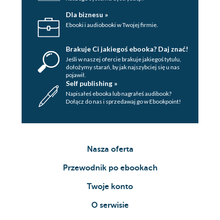
Dla biznesu »
Ebooki i audiobooki w Twojej firmie.
Brakuje Ci jakiegoś ebooka? Daj znać!
Jeśli w naszej ofercie brakuje jakiegoś tytulu,
dołożymy starań, by jak najszybciej się u nas
pojawił.
Self publishing »
Napisałeś ebooka lub nagrałeś audibook?
Dołącz do nas i sprzedawaj go w Ebookpoint!
Nasza oferta
Przewodnik po ebookach
Twoje konto
O serwisie