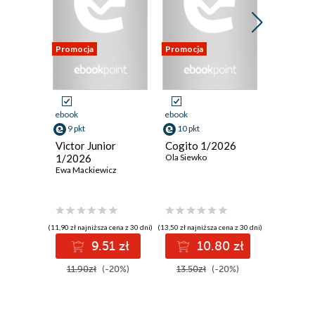
Promocja
Promocja
Promocja
ebook
ebook
ebook
9 pkt
10 pkt
9 pkt
Victor Junior
Cogito 1/2026
Kumpel 
1/2026
Ola Siewko
Ewa Mackiewicz
(11,90 zł najniższa cena z 30 dni)
(13,50 zł najniższa cena z 30 dni)
(11,90 zł najni
9.51 zł
10.80 zł
9
11.90zł
(-20%)
13.50zł
(-20%)
11.90z