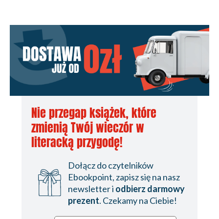
Nie przegap książek, które
zmienią Twój wieczór w
literacką przygodę!
Dołącz do czytelników
Ebookpoint, zapisz się na nasz
newsletter i
odbierz darmowy
prezent
. Czekamy na Ciebie!