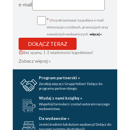
e-mail
*
Chcę otrzymywać na podany e-mail
informacje o zniżkach, promocjach oraz
nowościach wydawniczych.
więcej »
DOŁĄCZ TERAZ
Bez spamu, 1-2 wiadomości tygodniowo!
Zobacz więcej »
Program partnerski »
Zarabiaj więcej z Grupą Helion! Dołącz do
programu partnerskiego.
Wydaj z nami książkę »
Wypełnij formularz i zostań autorem naszego
wydawnictwa.
Da wydawców »
Jesteś średnim lub dużym wydawcą? Dołącz do
naszego systemu dystrybucji!