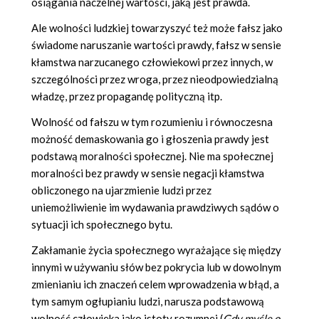
osiągania naczelnej wartości, jaką jest prawda.
Ale wolności ludzkiej towarzyszyć też może fałsz jako
świadome naruszanie wartości prawdy, fałsz w sensie
kłamstwa narzucanego człowiekowi przez innych, w
szczególności przez wroga, przez nieodpowiedzialną
władzę, przez propagandę polityczną itp.
Wolność od fałszu w tym rozumieniu i równoczesna
możność demaskowania go i głoszenia prawdy jest
podstawą moralności społecznej. Nie ma społecznej
moralności bez prawdy w sensie negacji kłamstwa
obliczonego na ujarzmienie ludzi przez
uniemożliwienie im wydawania prawdziwych sądów o
sytuacji ich społecznego bytu.
Zakłamanie życia społecznego wyrażające się między
innymi w używaniu słów bez pokrycia lub w dowolnym
zmienianiu ich znaczeń celem wprowadzenia w błąd, a
tym samym ogłupianiu ludzi, narusza podstawową
wolność człowieka jako istoty rozumnej (
Gdy myślę o