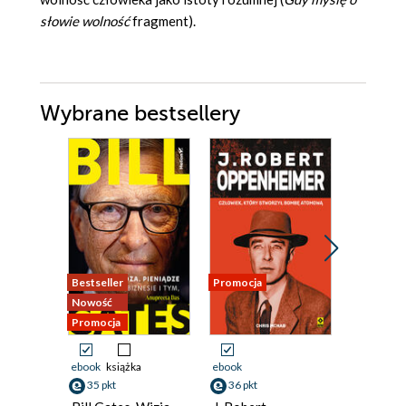
słowie wolność
fragment).
Wybrane bestsellery
Bestseller
Promocja
Promocja
Nowość
Promocja
ebook
książka
ebook
ebook
aud
35 pkt
36 pkt
39 pkt