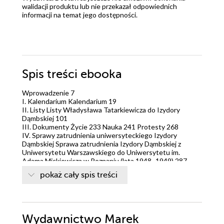
walidacji produktu lub nie przekazał odpowiednich
informacji na temat jego dostępności.
Spis treści
ebooka
Wprowadzenie 7
I. Kalendarium Kalendarium 19
II. Listy Listy Władysława Tatarkiewicza do Izydory
Dąmbskiej 101
III. Dokumenty Życie 233 Nauka 241 Protesty 268
IV. Sprawy zatrudnienia uniwersyteckiego Izydory
Dąmbskiej Sprawa zatrudnienia Izydory Dąmbskiej z
Uniwersytetu Warszawskiego do Uniwersytetu im.
Adama Mickiewicza w Poznaniu (lata 1948–1949) 287
Listy Izydory Dąmbskiej z Kazimierzem Ajdukiewiczem 287
pokaż cały spis treści
Listy z władzami Uniwersytetu im. Adama Mickiewicza w
Poznaniu (lata 1956–1957) 306
Korespondencja Izydory Dąmbskiej z władzami
Uniwersytetu Wrocławskiego (lata 1956–1957) 319
Spory o Kraków 327 Korespondencja z Romanem
Wydawnictwo Marek
Witoldem Ingardenem w sprawie nominacji w Krakowie