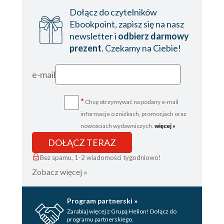
Dołącz do czytelników
Ebookpoint, zapisz się na nasz
newsletter i
odbierz darmowy
prezent
. Czekamy na Ciebie!
e-mail
*
Chcę otrzymywać na podany e-mail
informacje o zniżkach, promocjach oraz
nowościach wydawniczych.
więcej »
DOŁĄCZ TERAZ
Bez spamu, 1-2 wiadomości tygodniowo!
Zobacz więcej »
Program partnerski »
Zarabiaj więcej z Grupą Helion! Dołącz do
programu partnerskiego.