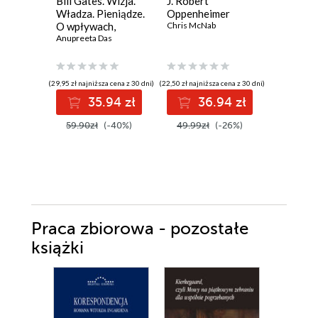
Bill Gates. Wizja.
J. Robert
Alfabet 
Władza. Pieniądze.
Oppenheimer
Leszek Mil
O wpływach,
Chris McNab
biznesie i tym, co
Anupreeta Das
niejawne
(29,95 zł najniższa cena z 30 dni)
(22,50 zł najniższa cena z 30 dni)
(34,89 zł najni
35.94 zł
36.94 zł
3
59.90zł
(-40%)
49.99zł
(-26%)
44.99z
Praca zbiorowa - pozostałe
książki