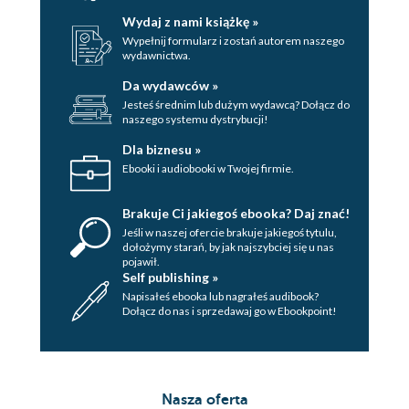
Wydaj z nami książkę »
Wypełnij formularz i zostań autorem naszego
wydawnictwa.
Da wydawców »
Jesteś średnim lub dużym wydawcą? Dołącz do
naszego systemu dystrybucji!
Dla biznesu »
Ebooki i audiobooki w Twojej firmie.
Brakuje Ci jakiegoś ebooka? Daj znać!
Jeśli w naszej ofercie brakuje jakiegoś tytulu,
dołożymy starań, by jak najszybciej się u nas
pojawił.
Self publishing »
Napisałeś ebooka lub nagrałeś audibook?
Dołącz do nas i sprzedawaj go w Ebookpoint!
Nasza oferta