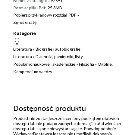
Numer z katalogu:
292591
Rozmiar pliku Pdf:
25.3MB
Pobierz przykładowy rozdział PDF »
Zgłoś erratę
Kategorie
Literatura
»
Biografie i autobiografie
Literatura
»
Dzienniki, pamiętniki, listy
Popularnonaukowe i akademickie
»
Filozofia
»
Ogólne.
Kompendium wiedzy
Dostępność produktu
Produkt nie został jeszcze oceniony pod kątem ułatwień
dostępu lub nie podano żadnych informacji o ułatwieniach
dostępu lub są one niewystarczające. Prawdopodobnie
Wydawca/Dostawca jeszcze nie umożliwił dokonania