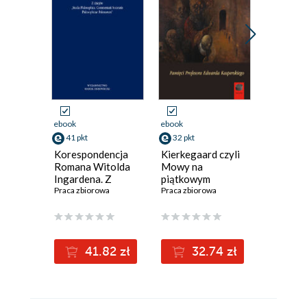
ebook
ebook
ebook
41 pkt
32 pkt
45 pkt
Korespondencja
Kierkegaard czyli
Roman W
Romana Witolda
Mowy na
Ingarde
Ingardena. Z
piątkowym
1970.
dziejów Studia
Praca zbiorowa
zebraniu dla
Praca zbiorowa
Fenomen
Praca zbi
Philosophica.
wspólnie
szkoły 
Commentarii
pogrzebanych
Husserl
Societatis
Philosophicae
41.82 zł
32.74 zł
4
Polonorum