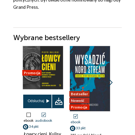
Grand Press.
Wybrane bestsellery
Promocja
Bestseller
Promocja
Nowość
Odsłuchaj
Promocja
ebook
audiobook
ebook
ebook
34 pkt
33 pkt
70 pkt
Łowcy cieni. Kulisy