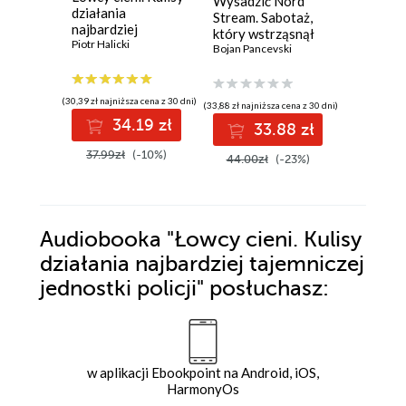
Wysadzić Nord
Żelazny
działania
Stream. Sabotaż,
David Ball
najbardziej
który wstrząsnął
tajemniczej
Piotr Halicki
światem
Bojan Pancevski
jednostki policji
(30,39 zł najniższa cena z 30 dni)
(33,88 zł najniższa cena z 30 dni)
(64,73 zł najni
34.19 zł
33.88 zł
7
37.99zł
(-10%)
44.00zł
(-23%)
89.90z
Audiobooka
"Łowcy cieni. Kulisy
działania najbardziej tajemniczej
jednostki policji"
posłuchasz:
w aplikacji Ebookpoint na Android, iOS,
HarmonyOs