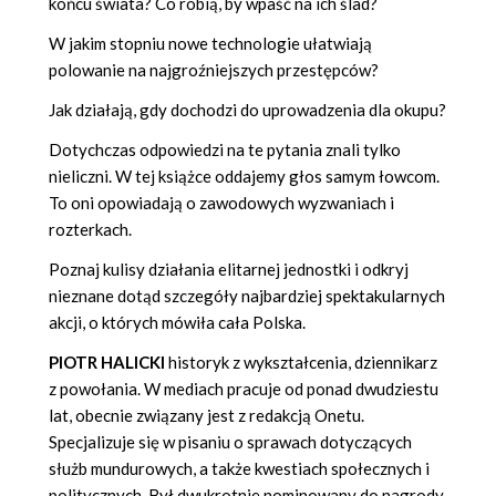
końcu świata? Co robią, by wpaść na ich ślad?
W jakim stopniu nowe technologie ułatwiają
polowanie na najgroźniejszych przestępców?
Jak działają, gdy dochodzi do uprowadzenia dla okupu?
Dotychczas odpowiedzi na te pytania znali tylko
nieliczni. W tej książce oddajemy głos samym łowcom.
To oni opowiadają o zawodowych wyzwaniach i
rozterkach.
Poznaj kulisy działania elitarnej jednostki i odkryj
nieznane dotąd szczegóły najbardziej spektakularnych
akcji, o których mówiła cała Polska.
PIOTR HALICKI
historyk z wykształcenia, dziennikarz
z powołania. W mediach pracuje od ponad dwudziestu
lat, obecnie związany jest z redakcją Onetu.
Specjalizuje się w pisaniu o sprawach dotyczących
służb mundurowych, a także kwestiach społecznych i
politycznych. Był dwukrotnie nominowany do nagrody