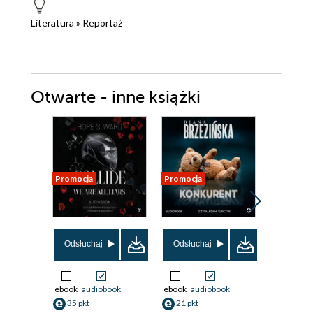
Literatura
»
Reportaż
Otwarte - inne książki
Promocja
Promocja
Promocja
Odsłuchaj
Odsłuchaj
Odsłuch
ebook
audiobook
ebook
audiobook
ebook
aud
35 pkt
21 pkt
20 pkt