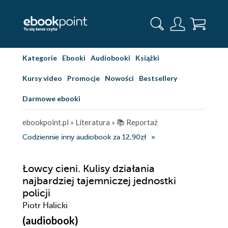
Kategorie
Ebooki
Audiobooki
Książki
Kursy video
Promocje
Nowości
Bestsellery
Darmowe ebooki
ebookpoint.pl
»
Literatura
»
📚 Reportaż
Codziennie inny audiobook za 12,90zł
Łowcy cieni. Kulisy działania
najbardziej tajemniczej jednostki
policji
Piotr Halicki
(audiobook)