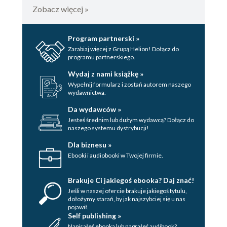
Zobacz więcej »
Program partnerski »
Zarabiaj więcej z Grupą Helion! Dołącz do
programu partnerskiego.
Wydaj z nami książkę »
Wypełnij formularz i zostań autorem naszego
wydawnictwa.
Da wydawców »
Jesteś średnim lub dużym wydawcą? Dołącz do
naszego systemu dystrybucji!
Dla biznesu »
Ebooki i audiobooki w Twojej firmie.
Brakuje Ci jakiegoś ebooka? Daj znać!
Jeśli w naszej ofercie brakuje jakiegoś tytulu,
dołożymy starań, by jak najszybciej się u nas
pojawił.
Self publishing »
Napisałeś ebooka lub nagrałeś audibook?