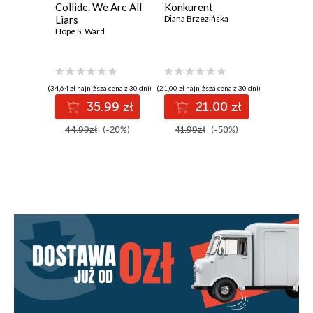
Collide. We Are All
Konkurent
Zgorzel
Liars
Diana Brzezińska
Hope S. Ward
(34,64 zł najniższa cena z 30 dni)
(21,00 zł najniższa cena z 30 dni)
(27,49 zł najni
35.99 zł
21.00 zł
2
44.99zł
(-20%)
41.99zł
(-50%)
49.99z