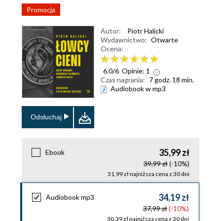
Promocja
Autor:
Piotr Halicki
Wydawnictwo:
Otwarte
Ocena:
6.0
/
6
Opinie:
1
Czas nagrania:
7 godz. 18 min.
Audiobook w mp3
Odsłuchaj
35,99 zł
Ebook
39,99 zł
(-10%)
31,99 zł najniższa cena z 30 dni
34,19 zł
Audiobook mp3
37,99 zł
(-10%)
30,39 zł najniższa cena z 30 dni