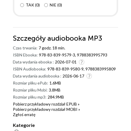
poznawać kolejne sprawy, ktorymi się kiedyś
TAK
(
0
)
NIE
(
0
)
zajmowali. Mam nadzieję, że Piotr Halicki ma już w
głowie kolejny kryminalny reportaż. Okładka jest
idealna w punkt. Prosta i przyciągająca wzrok, aż chce
się mieć ją w swoich zbiorach. Polecam ją wszystkim
Szczegóły
audiobooka MP3
miłośnikom reportażow, kryminałow i thrillerow.
Czas trwania:
7 godz. 18 min.
ISBN Ebooka:
978-83-839-9579-3, 9788383995793
Data wydania ebooka :
2026-07-01
ISBN Audiobooka:
978-83-839-9580-9, 9788383995809
Data wydania audiobooka :
2026-06-17
Rozmiar pliku ePub:
1.6MB
Rozmiar pliku Mobi:
3.8MB
Rozmiar pliku mp3:
284.9MB
Pobierz przykładowy rozdział EPUB »
Pobierz przykładowy rozdział MOBI »
Zgłoś erratę
Kategorie