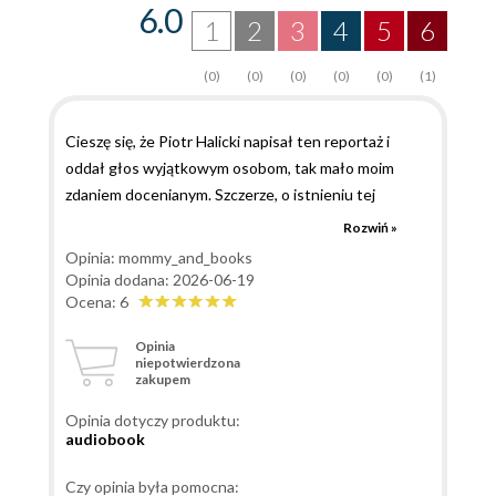
6.0
1
2
3
4
5
6
(0)
(0)
(0)
(0)
(0)
(1)
Cieszę się, że Piotr Halicki napisał ten reportaż i
oddał głos wyjątkowym osobom, tak mało moim
zdaniem docenianym. Szczerze, o istnieniu tej
jednostki nigdy nie słyszałam. Cieszę się, że chociaż
Rozwiń »
przez czytanie pogłębiłam swoją wiedzę na ten
Opinia: mommy_and_books
temat. Jeżeli interesujecie się tropieniem
Opinia dodana: 2026-06-19
przestępcow, głośnymi sprawami porwań i
Ocena: 6
uprowadzeń, oraz elitarnymi jednostkami policji, to
Opinia
śmiało sięgnijcie po ten reportaż. Powiem wam, że nie
niepotwierdzona
zakupem
da się przejść obojętnie wobec tej książki. Urzekł
mnie styl pisania autora. Nie byłam w stanie nudzić
Opinia dotyczy produktu:
się podczas czytania. Ani przez moment, nie chciałam
audiobook
odstawić tej książki na połkę. A wręcz żałowałam, że
tak szybko się skończyła. Mogłabym czytać dłużej i
Czy opinia była pomocna: