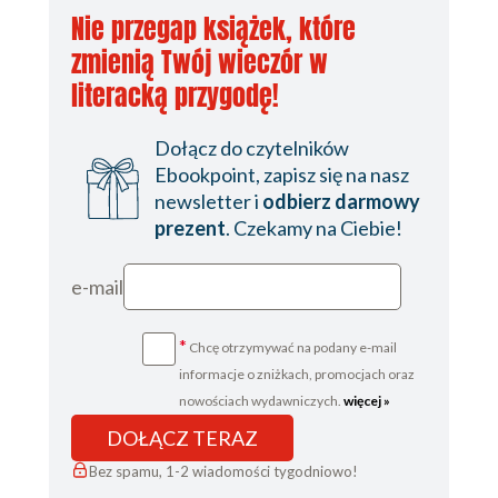
Nie przegap książek, które
zmienią Twój wieczór w
literacką przygodę!
Dołącz do czytelników
Ebookpoint, zapisz się na nasz
newsletter i
odbierz darmowy
prezent
. Czekamy na Ciebie!
e-mail
*
Chcę otrzymywać na podany e-mail
informacje o zniżkach, promocjach oraz
nowościach wydawniczych.
więcej »
DOŁĄCZ TERAZ
Bez spamu, 1-2 wiadomości tygodniowo!