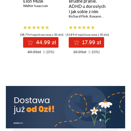
Elon Musk
Brudne pranie.
tygodni
Walter Isaacson
ADHD u dorosłych
Oliver Bu
i jak sobie z nim
radzić
Richard Pink
,
Roxanne Emery
(27,29 zł najni
(38,79 zł najniższa cena z 30 dni)
(15,89 zł najniższa cena z 30 dni)
3
44.99 zł
17.99 zł
34.99z
49.99zł
(-10%)
19.99zł
(-10%)