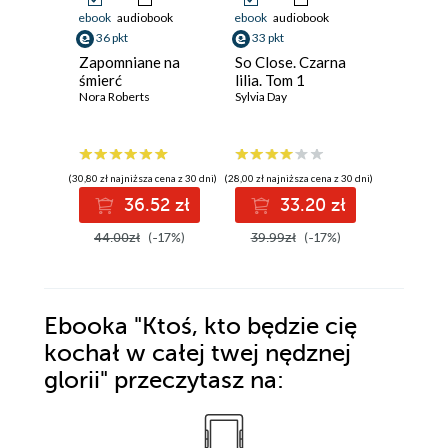
ebook
audiobook
ebook
audiobook
ebook
aud
36 pkt
33 pkt
35 pkt
Zapomniane na
So Close. Czarna
Demony 
śmierć
lilia. Tom 1
Sandra Ro
Nora Roberts
Sylvia Day
(30,80 zł najniższa cena z 30 dni)
(28,00 zł najniższa cena z 30 dni)
(35,63 zł najni
36.52 zł
33.20 zł
3
44.00zł
(-17%)
39.99zł
(-17%)
42.99z
Ebooka
"Ktoś, kto będzie cię
kochał w całej twej nędznej
glorii"
przeczytasz na: