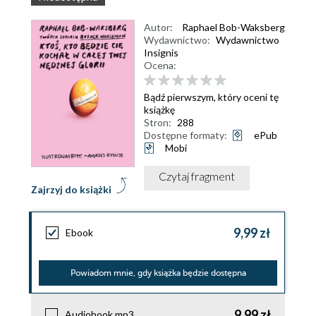
Autor:
Raphael Bob-Waksberg
Wydawnictwo:
Wydawnictwo
Insignis
Ocena:
Bądź pierwszym, który oceni tę
książkę
Stron:
288
Dostępne formaty:
ePub
Mobi
Czytaj fragment
Zajrzyj do książki
9,99 zł
Ebook
Powiadom mnie, gdy książka będzie dostępna
9,99 zł
Audiobook mp3