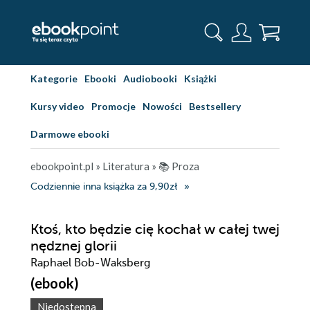
Kategorie
Ebooki
Audiobooki
Książki
Kursy video
Promocje
Nowości
Bestsellery
Darmowe ebooki
ebookpoint.pl
»
Literatura
»
📚 Proza
Codziennie inna książka za 9,90zł
Ktoś, kto będzie cię kochał w całej twej
nędznej glorii
Raphael Bob-Waksberg
(ebook)
Niedostępna