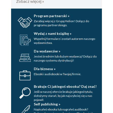
Zobacz więcej »
Program partnerski »
Zarabiaj więcej z Grupą Helion! Dołącz do
programu partnerskiego.
Wydaj z nami książkę »
Wypełnij formularz i zostań autorem naszego
wydawnictwa.
Da wydawców »
Jesteś średnim lub dużym wydawcą? Dołącz do
naszego systemu dystrybucji!
Dla biznesu »
Ebooki i audiobooki w Twojej firmie.
Brakuje Ci jakiegoś ebooka? Daj znać!
Jeśli w naszej ofercie brakuje jakiegoś tytulu,
dołożymy starań, by jak najszybciej się u nas
pojawił.
Self publishing »
Napisałeś ebooka lub nagrałeś audibook?