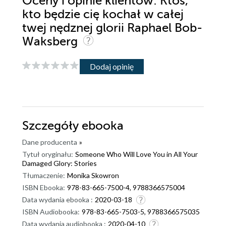
Oceny i opinie klientów: Ktoś,
kto będzie cię kochał w całej
twej nędznej glorii Raphael Bob-
Waksberg
Dodaj opinię
Szczegóły
ebooka
Dane producenta
»
Tytuł oryginału:
Someone Who Will Love You in All Your
Damaged Glory: Stories
Tłumaczenie:
Monika Skowron
ISBN Ebooka:
978-83-665-7500-4, 9788366575004
Data wydania ebooka :
2020-03-18
ISBN Audiobooka:
978-83-665-7503-5, 9788366575035
Data wydania audiobooka :
2020-04-10