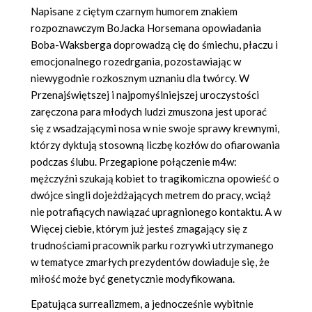
Napisane z ciętym czarnym humorem znakiem
rozpoznawczym BoJacka Horsemana opowiadania
Boba-Waksberga doprowadzą cię do śmiechu, płaczu i
emocjonalnego rozedrgania, pozostawiając w
niewygodnie rozkosznym uznaniu dla twórcy. W
Przenajświętszej i najpomyślniejszej uroczystości
zaręczona para młodych ludzi zmuszona jest uporać
się z wsadzającymi nosa w nie swoje sprawy krewnymi,
którzy dyktują stosowną liczbę kozłów do ofiarowania
podczas ślubu. Przegapione połączenie m4w:
mężczyźni szukają kobiet to tragikomiczna opowieść o
dwójce singli dojeżdżających metrem do pracy, wciąż
nie potrafiących nawiązać upragnionego kontaktu. A w
Więcej ciebie, którym już jesteś zmagający się z
trudnościami pracownik parku rozrywki utrzymanego
w tematyce zmarłych prezydentów dowiaduje się, że
miłość może być genetycznie modyfikowana.
Epatująca surrealizmem, a jednocześnie wybitnie