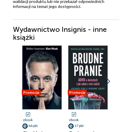
walidacji produktu lub nie przekazał odpowiednich
informacji na temat jego dostępności.
Wydawnictwo Insignis - inne
książki
Promocja
Promocja
Promocja
Odsłuch
audiobook
ebook
ebook
31 pkt
44 pkt
17 pkt
Cztery t