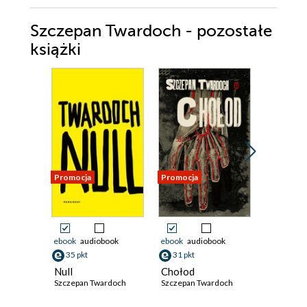
Szczepan Twardoch - pozostałe
książki
Promocja
Promocja
Promocja
ebook
audiobook
ebook
audiobook
ebook
aud
35 pkt
31 pkt
33 pkt
Null
Chołod
Powiedz
Szczepan Twardoch
Szczepan Twardoch
Piontek
Szczepan 