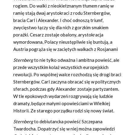
rogiem. Do walki z nieokiełznanym tłumem ramię w
ramię stają dwaj arystokraci z rodu Sternbergów,
bracia Carl i Alexander. I choć odnoszą triumf,
zwycięstwo łączy się dla nich z gorzkim smakiem
porażki. Cesarz zostaje obalony, arystokracja
wymordowana, Polacy nieustępliwie się buntują, a
Austria pogrąża się w zaciętych walkach z Rosjanami
Sternberg
to nie tylko odważna i ambitna powieść, ale
przede wszystkim kolaż wszystkich europejskich
rewolucji. Po wspólnej walce rozchodzą się drogi braci
Sternbergów. Carl zaczyna obracać się w politycznych
sferach, podczas gdy Alexander zostaje partyzantem.
W tle epokowych wydarzeń rozgrywają się ludzkie
dramaty, będące małymi opowieściami w Wielkiej
Historii. Ze starego porządku rodzi się nowy świat.
Sternberg
to debiutancka powieść Szczepana
Twardocha. Dopatrzyć się w niej można zapowiedzi