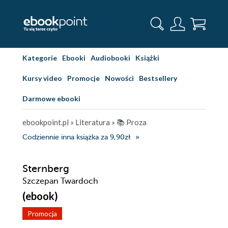
Kategorie
Ebooki
Audiobooki
Książki
Kursy video
Promocje
Nowości
Bestsellery
Darmowe ebooki
ebookpoint.pl
»
Literatura
»
📚 Proza
Codziennie inna książka za 9,90zł
Sternberg
Szczepan Twardoch
(ebook)
Promocja