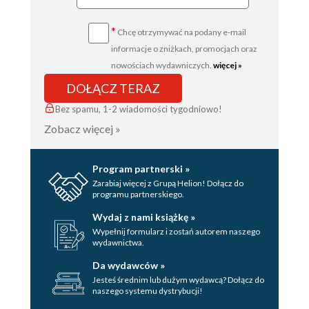
*
Chcę otrzymywać na podany e-mail
informacje o zniżkach, promocjach oraz
nowościach wydawniczych.
więcej »
DOŁĄCZ TERAZ
Bez spamu, 1-2 wiadomości tygodniowo!
Zobacz więcej »
Program partnerski »
Zarabiaj więcej z Grupą Helion! Dołącz do
programu partnerskiego.
Wydaj z nami książkę »
Wypełnij formularz i zostań autorem naszego
wydawnictwa.
Da wydawców »
Jesteś średnim lub dużym wydawcą? Dołącz do
naszego systemu dystrybucji!