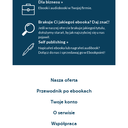
Dla biznesu »
Ebooki i audiobooki w Twojej firmie.
Brakuje Ci jakiegoś ebooka? Daj znać!
Jeśli w naszej ofercie brakuje jakiegoś tytulu,
dołożymy starań, by jak najszybciej się u nas
pojawił.
Self publishing »
Napisałeś ebooka lub nagrałeś audibook?
Dołącz do nas i sprzedawaj go w Ebookpoint!
Nasza oferta
Przewodnik po ebookach
Twoje konto
O serwisie
Współpraca