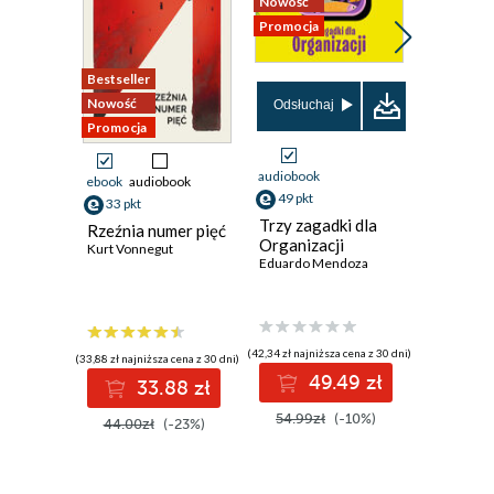
Nowość
Promocja
Bestseller
Nowość
Nowość
Promocja
Odsłuchaj
Promocja
audiobook
ebook
audiobook
ebook
49 pkt
33 pkt
36 pkt
Trzy zagadki dla
Rzeźnia numer pięć
Draka w
Organizacji
Kurt Vonnegut
Chester H
Eduardo Mendoza
(42,34 zł najniższa cena z 30 dni)
(33,88 zł najniższa cena z 30 dni)
(31,50 zł najni
49.49 zł
33.88 zł
3
54.99zł
(-10%)
44.00zł
(-23%)
45.00z