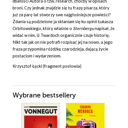
dbałości Autora o tzw. research, choćby w opisach
broni. Czy jednak znajdzie się tu frazę pisarza, który
już za parę lat stworzy swe najgłośniejsze powieści?
Zdania są podzielone ja skłaniam się ku opinii Łukasza
Orbitowskiego, który właśnie o
Sternbergu
napisał, że
widać w nim, iż Twardoch organicznie czuje historię.
Nikt tak jak on nie potrafi rozpisać jej na nowo, a jego
fraza przypomina różdżkę czarodzieja, dającą życie
postaciom i wydarzeniom.
Krzysztof Łęcki (fragment posłowia)
Wybrane bestsellery