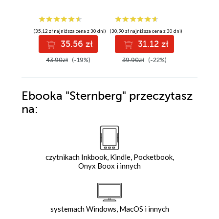
(35,12 zł najniższa cena z 30 dni)
(30,90 zł najniższa cena z 30 dni)
(20,90 zł najni
35.56 zł
31.12 zł
3
43.90zł
(-19%)
39.90zł
(-22%)
42.90z
Ebooka
"Sternberg"
przeczytasz
na:
czytnikach Inkbook, Kindle, Pocketbook,
Onyx Boox i innych
systemach Windows, MacOS i innych