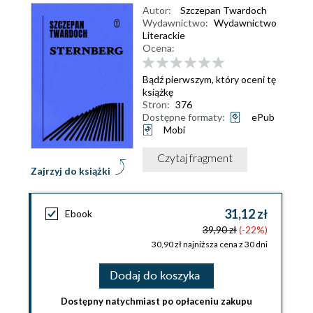
Autor:
Szczepan Twardoch
Wydawnictwo:
Wydawnictwo
Literackie
Ocena:
Bądź pierwszym, który oceni tę
książkę
Stron:
376
Dostępne formaty:
ePub
Mobi
Czytaj fragment
Zajrzyj do książki
31,12 zł
Ebook
39,90 zł
(-22%)
30,90 zł najniższa cena z 30 dni
Dodaj do koszyka
Dostępny natychmiast po opłaceniu zakupu