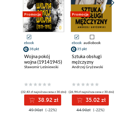
Promocja
Promocja
Promocja
ebook
ebook
audiobook
ebook
aud
38 pkt
35 pkt
38 pkt
Wojna pokój
Sztuka obsługi
Sztuka o
wojna (19141945)
mężczyzny
penisa
Sławomir Leśniewski
Andrzej Gryżewski
Andrzej G
(32,43 zł najniższa cena z 30 dni)
(26,94 zł najniższa cena z 30 dni)
(29,94 zł najni
38.92 zł
35.02 zł
3
49.90zł
(-22%)
44.90zł
(-22%)
49.90z