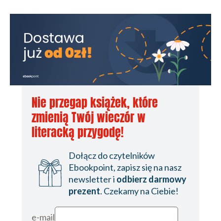
Nie przegap książek, które
zmienią Twój wieczór w
literacką przygodę!
Dołącz do czytelników
Ebookpoint, zapisz się na nasz
newsletter i
odbierz darmowy
prezent
. Czekamy na Ciebie!
e-mail