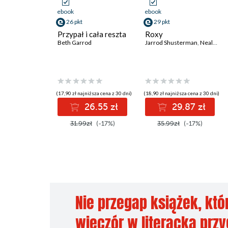
ebook
ebook
26 pkt
29 pkt
Przypał i cała reszta
Roxy
Beth Garrod
Jarrod Shusterman
,
Neal Shusterman
(17,90 zł najniższa cena z 30 dni)
(18,90 zł najniższa cena z 30 dni)
26.55 zł
29.87 zł
31.99zł
(-17%)
35.99zł
(-17%)
Nie przegap książek, któ
wieczór w literacką prz