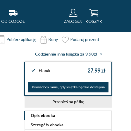
OD O,OOZŁ
ZALOGUJ
KOSZYK
Pobierz aplikację
Bony
Podaruj prezent
Codziennie inna książka za 9,90zł
27,99 zł
Ebook
Powiadom mnie, gdy książka będzie dostępna
Przenieś na półkę
Opis
ebooka
Szczegóły
ebooka