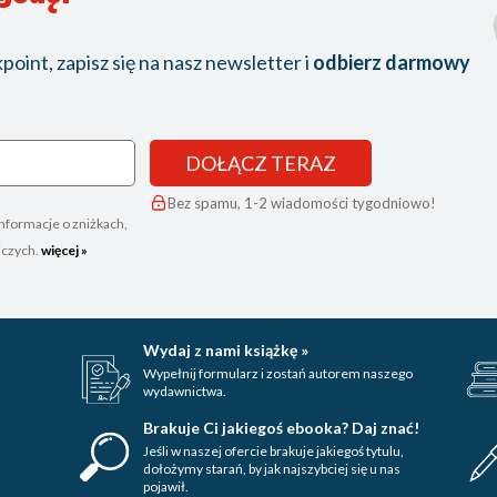
oint, zapisz się na nasz newsletter i
odbierz darmowy
DOŁĄCZ TERAZ
Bez spamu, 1-2 wiadomości tygodniowo!
nformacje o zniżkach,
iczych.
więcej »
Wydaj z nami książkę »
Wypełnij formularz i zostań autorem naszego
wydawnictwa.
Brakuje Ci jakiegoś ebooka? Daj znać!
Jeśli w naszej ofercie brakuje jakiegoś tytulu,
dołożymy starań, by jak najszybciej się u nas
pojawił.