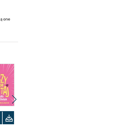
są one
Promocja