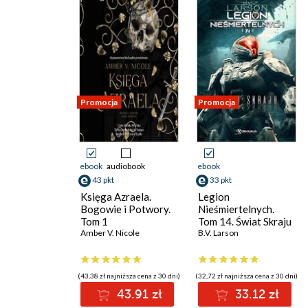
Promocja
Promocja
ebook
audiobook
ebook
43 pkt
33 pkt
Księga Azraela.
Legion
Bogowie i Potwory.
Nieśmiertelnych.
Tom 1
Tom 14. Świat Skraju
Amber V. Nicole
B.V. Larson
(43,38 zł najniższa cena z 30 dni)
(32,72 zł najniższa cena z 30 dni)
43.91 zł
33.12 zł