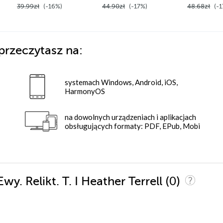
39.99zł
(-16%)
44.90zł
(-17%)
48.68zł
(-1
przeczytasz na:
systemach Windows, Android, iOS,
HarmonyOS
na dowolnych urządzeniach i aplikacjach
obsługujących formaty: PDF, EPub, Mobi
(0)
wy. Relikt. T. I Heather Terrell