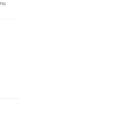
7%)
69.00zł
(-22%)
49.99zł
(-17%)