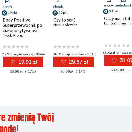
ebook
audiobook
ebook
ebook
31 pkt
19 pkt
29 pkt
Oczy mam tuta
Body Positive.
Czy to sen?
Laura Zimmerma
Superprzewodnik po
Natalia Klewicz
ciałopozytywności
Nicola Morgan
(31,02 zł najniższa ce
(12,90 zł najniższa cena z 30 dni)
(18,90 zł najniższa cena z 30 dni)
31.07
19.91 zł
29.87 zł
39.90zł
(-2
23.99zł
(-17%)
35.99zł
(-17%)
re zmienią Twój
ygodę!