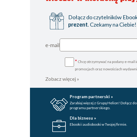
Dołącz do czytelników Ebookp
prezent
. Czekamy na Ciebie!
e-mail
*
Chcę otrzymywać na podany e-mail i
promocjach oraz nowościach wydawn
Zobacz więcej »
Program partnerski »
Zarabiaj więcej z Grupą Helion! Dołącz do
programu partnerskiego.
Dla biznesu »
Ebooki i audiobooki w Twojej firmie.