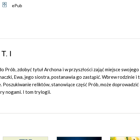
ePub
T. I
 do Prób, zdobyć tytuł
Archona
i w przyszłości zająć miejsce swojego 
aczki, Ewa, jego siostra, postanawia go zastąpić. Wbrew rodzinie i 
ie. Poszukiwanie reliktów, stanowiące część Prób, może doprowadzić
óry
nogami. I tom trylogii.