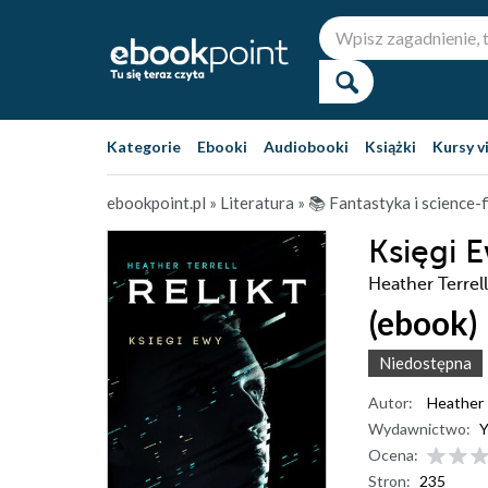
Kategorie
Ebooki
Audiobooki
Książki
Kursy v
ebookpoint.pl
»
Literatura
»
📚 Fantastyka i science-f
Księgi E
Heather Terrell
(ebook)
Niedostępna
Autor:
Heather 
Wydawnictwo:
Y
Ocena:
Stron:
235