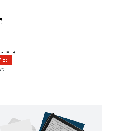
ebook
29 pkt
j
Susza
nn
Neal Shusterman
na z 30 dni)
(27,79 zł najniższa cena z 30 dni)
 zł
29.04 zł
2%)
34.99zł
(-17%)