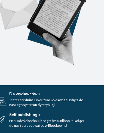
Da wydawców »
Jesteś średnim lub dużym wydawcą? Dołącz do
naszego systemu dystrybucji!
Self publishing »
Napisałeś ebooka lub nagrałeś audibook? Dołącz
do nas i sprzedawaj go w Ebookpoint!