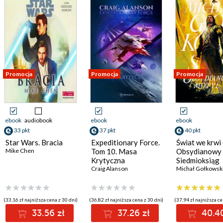
Promocja
Promocja
Promocja
ebook
audiobook
ebook
ebook
33 pkt
37 pkt
40 pkt
Star Wars. Bracia
Expeditionary Force.
Świat we krwi 
Mike Chen
Tom 10. Masa
Obsydianowy 
Krytyczna
Siedmioksiąg
Craig Alanson
Grzechu. Tom 
Michał Gołkowsk
(33,16 zł najniższa cena z 30 dni)
(36,82 zł najniższa cena z 30 dni)
(37,94 zł najniższa ce
33.56 zł
37.26 zł
40.40