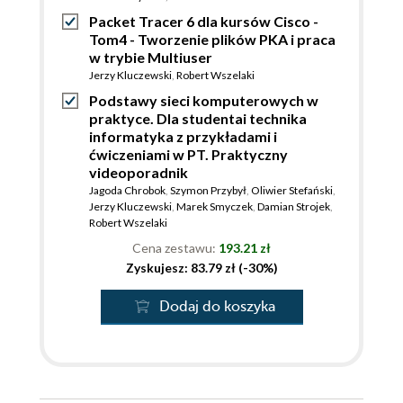
Packet Tracer 6 dla kursów Cisco -
Tom4 - Tworzenie plików PKA i praca
w trybie Multiuser
Jerzy Kluczewski
,
Robert Wszelaki
Podstawy sieci komputerowych w
praktyce. Dla studentai technika
informatyka z przykładami i
ćwiczeniami w PT. Praktyczny
videoporadnik
Jagoda Chrobok
,
Szymon Przybył
,
Oliwier Stefański
,
Jerzy Kluczewski
,
Marek Smyczek
,
Damian Strojek
,
Robert Wszelaki
Cena zestawu:
193.21 zł
Zyskujesz: 83.79 zł (-30%)
Dodaj do koszyka