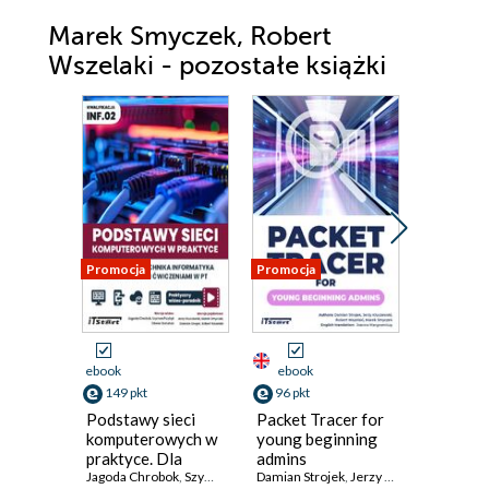
Marek Smyczek, Robert
Wszelaki - pozostałe książki
Promocja
Promocja
Promocja
ebook
ebook
ebook
149 pkt
96 pkt
96 pkt
Podstawy sieci
Packet Tracer for
Comput
komputerowych w
young beginning
Network
praktyce. Dla
admins
Packet T
studentai technika
Jagoda Chrobok
,
Szymon Przybył
Damian Strojek
,
Oliwier Stefański
,
Jerzy Kluczewski
,
Jerzy Kluczewski
beginne
Damian St
,
Rober