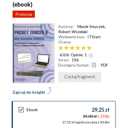
(ebook)
Promocja
Autorzy:
Marek Smyczek
,
Robert Wszelaki
Wydawnictwo:
ITStart
Ocena:
6.0
/
6
Opinie:
1
Stron:
196
Dostępny format:
PDF
Czytaj fragment
Zajrzyj do książki
29,25 zł
Ebook
39,00 zł
(-25%)
17,55 zł najniższa cena z 30 dni