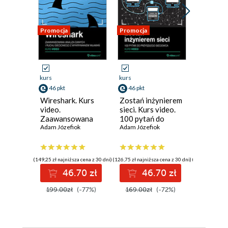
Promocja
Promocja
Promocja
kurs
kurs
kurs
46 pkt
46 pkt
46 pkt
Wireshark. Kurs
Zostań inżynierem
Wireshar
video.
sieci. Kurs video.
video. 
Zaawansowana
100 pytań do
analizy 
analiza danych i
Adam Józefiok
przyszłego
Adam Józefiok
sieciowe
Adam Józe
ruchu sieciowego z
sieciowca
wykrywa
wykrywaniem
włamań
włamań
(149,25 zł najniższa cena z 30 dni)
(126,75 zł najniższa cena z 30 dni)
(149,25 zł najni
46.70 zł
46.70 zł
4
199.00zł
(-77%)
169.00zł
(-72%)
199.00z