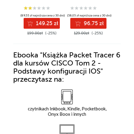
informatyka z
przykładami i
ćwiczeniami w PT.
(89,55 zł najniższa cena z 30 dni)
(58,05 zł najniższa cena z 30 dni)
(58,05 zł najni
Praktyczny
149.25 zł
96.75 zł
9
videoporadnik
199.00zł
(-25%)
129.00zł
(-25%)
129.00z
Ebooka
"Książka Packet Tracer 6
dla kursów CISCO Tom 2 -
Podstawy konfiguracji IOS"
przeczytasz na:
czytnikach Inkbook, Kindle, Pocketbook,
Onyx Boox i innych