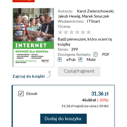
Autorzy:
Karol Zwierzchowski
,
Jakub Hewig
,
Marek Smyczek
Wydawnictwo:
ITStart
Ocena:
Bądź pierwszym, który oceni tę
książkę
Stron:
399
Dostępne formaty:
PDF
ePub
Mobi
Czytaj fragment
Zajrzyj do książki
31,36 zł
Ebook
45,00 zł
(-30%)
31,36 zł najniższa cena z 30 dni
Dodaj do koszyka