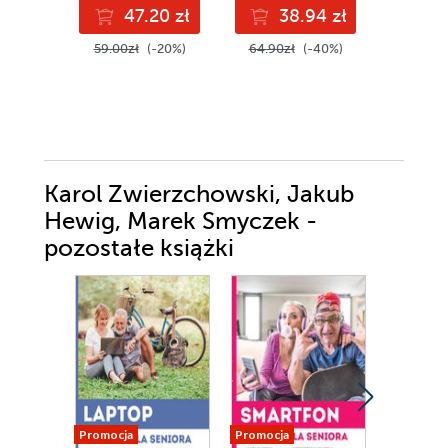
47.20 zł
38.94 zł
3
59.00zł
(-20%)
64.90zł
(-40%)
39.90z
Karol Zwierzchowski, Jakub
Hewig, Marek Smyczek -
pozostałe książki
Promocja
Promocja
Promocja