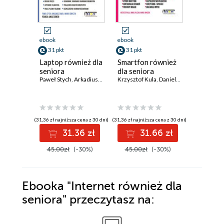
ebook
ebook
ebook
31 pkt
31 pkt
149 pkt
Laptop również dla
Smartfon również
Podstaw
seniora
dla seniora
kompute
Paweł Stych
,
Arkadiusz Gaweł
Krzysztof Kula
,
Marek Smyczek
,
Daniel Pliszka
,
praktyce
Marek S
studenta
Jagoda Ch
informat
przykład
ćwiczeni
(31,36 zł najniższa cena z 30 dni)
(31,36 zł najniższa cena z 30 dni)
(89,55 zł najni
Praktyc
31.36 zł
31.66 zł
14
videopo
45.00zł
(-30%)
45.00zł
(-30%)
199.00z
Ebooka
"Internet również dla
seniora"
przeczytasz na: