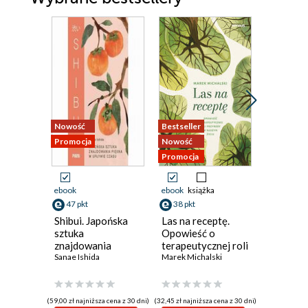
Nowość
Bestseller
Bestseller
Promocja
Nowość
Promocja
Promocja
ebook
ebook
książka
ebook
47 pkt
38 pkt
33 pkt
Shibui. Japońska
Las na receptę.
Stawanie
sztuka
Opowieść o
Nauki o 
znajdowania
terapeutycznej roli
życia ze
piękna w upływie
Sanae Ishida
przyrody w naszym
Marek Michalski
Shunryu S
czasu
życiu
(59,00 zł najniższa cena z 30 dni)
(32,45 zł najniższa cena z 30 dni)
(27,93 zł najni