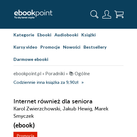
Kategorie
Ebooki
Audiobooki
Książki
Kursy video
Promocje
Nowości
Bestsellery
Darmowe ebooki
ebookpoint.pl
»
Poradniki
»
📚 Ogólne
Codziennie inna książka za 9,90zł
Internet również dla seniora
Karol Zwierzchowski, Jakub Hewig, Marek
Smyczek
(ebook)
Promocja