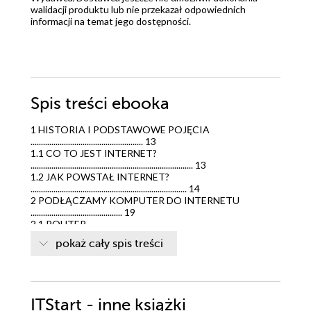
walidacji produktu lub nie przekazał odpowiednich
informacji na temat jego dostępności.
Spis treści
ebooka
1 HISTORIA I PODSTAWOWE POJĘCIA
...................................................... 13
1.1 CO TO JEST INTERNET?
.............................................................................. 13
1.2 JAK POWSTAŁ INTERNET?
........................................................................... 14
2 PODŁĄCZAMY KOMPUTER DO INTERNETU
............................................ 19
2.1 ROUTER
.................................................................................................. 19
pokaż cały spis treści
2.2 PRZEWODOWO
........................................................................................ 19
2.3 BEZPRZEWODOWO, WI‐FI
......................................................................... 22
2.4 HOTSPOT ZE SMARTFONA
ITStart - inne książki
........................................................................ 25