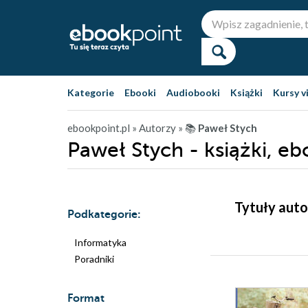
Kategorie
Ebooki
Audiobooki
Książki
Kursy v
ebookpoint.pl
» Autorzy
» 📚
Paweł Stych
Paweł Stych - książki, eb
Tytuły auto
Podkategorie:
Informatyka
Poradniki
Format