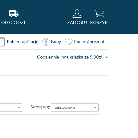
OD O,OOZŁ
ZALOGUJ
KOSZYK
Pobierz aplikację
Bony
Podaruj prezent
Codziennie inna książka za 9,90zł
Data wydania
Sortuj wg:
Data wydania