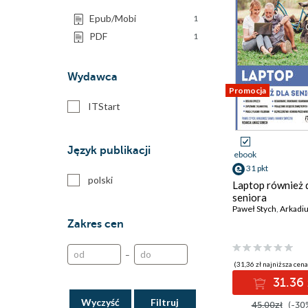
Epub/Mobi
1
PDF
1
Wydawca
Promocja
ITStart
Język publikacji
ebook
31 pkt
polski
Laptop również 
seniora
Paweł Stych
,
Arkadius
Zakres cen
–
(31,36 zł najniższa cena
31.36 
Wyczyść
45.00zł
(-30