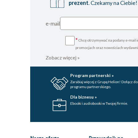
prezent
. Czekamy na Ciebie!
e-mail
*
Chcę otrzymywać na podany e-mail i
promocjach oraz nowościach wydawn
Zobacz więcej »
Program partnerski »
Zarabiaj więcej z Grupą Helion! Dołącz do
programu partnerskiego.
Dla biznesu »
Ebooki i audiobooki w Twojej firmie.