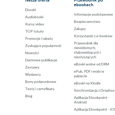
Nasza oferta
Przewodnik po
ebookach
Ebooki
Informacje podstawowe
Audiobooki
Bezpieczenstwo
Kursy video
Zakupy
TOP tytuły
Korzystanie z e-booków
Promocje i rabaty
Przewodnik dla
Zyskujące popularność
niewidomych,
słabowidzących i
Nowości
niesłyszących
Darmowe publikacje
eBooki wolne od DRM
Zestawy
ePub, PDF i mobi w
Wydawcy
pakiecie
Bony podarunkowe
eBooki na Kindle
Testy i certyfikaty
Synchronizacja z Dropbox
Blog
Aplikacja Ebookpoint -
Android
Aplikacja Ebookpoint - iO