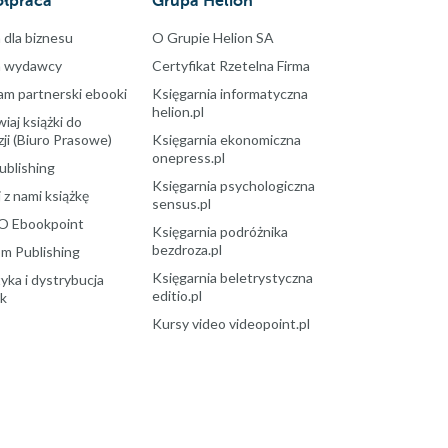
łpraca
Grupa Helion
 dla biznesu
O Grupie Helion SA
a wydawcy
Certyfikat Rzetelna Firma
am partnerski ebooki
Księgarnia informatyczna
helion.pl
aj książki do
ji (Biuro Prasowe)
Księgarnia ekonomiczna
onepress.pl
ublishing
Księgarnia psychologiczna
 z nami książkę
sensus.pl
O Ebookpoint
Księgarnia podróżnika
bezdroza.pl
m Publishing
Księgarnia beletrystyczna
yka i dystrybucja
editio.pl
ek
Kursy video videopoint.pl