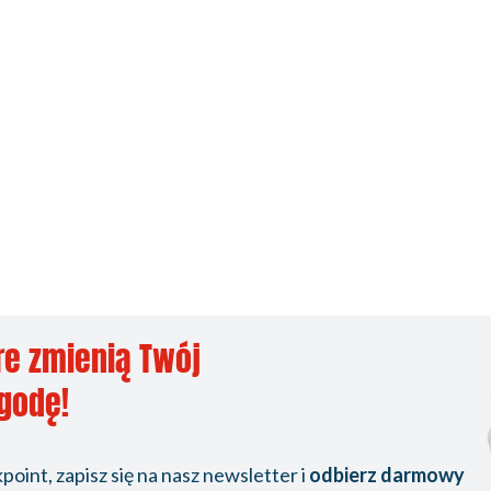
re zmienią Twój
ygodę!
oint, zapisz się na nasz newsletter i
odbierz darmowy