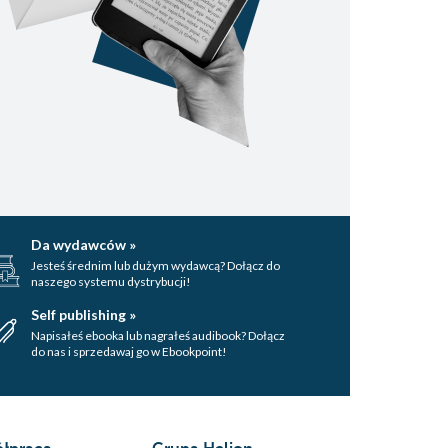
Da wydawców »
Jesteś średnim lub dużym wydawcą? Dołącz do
naszego systemu dystrybucji!
Self publishing »
Napisałeś ebooka lub nagrałeś audibook? Dołącz
do nas i sprzedawaj go w Ebookpoint!