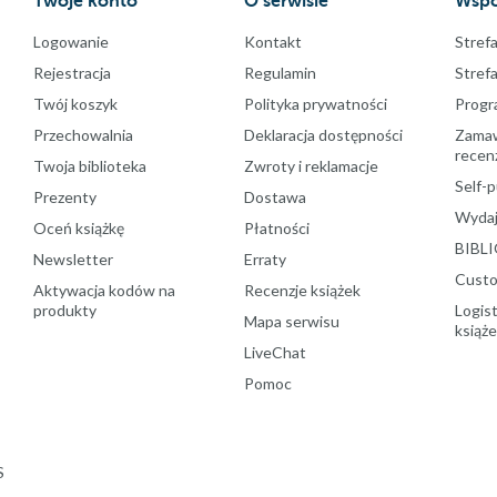
Twoje konto
O serwisie
Wspó
Logowanie
Kontakt
Strefa
Rejestracja
Regulamin
Stref
Twój koszyk
Polityka prywatności
Progr
Przechowalnia
Deklaracja dostępności
Zamawi
recenz
Twoja biblioteka
Zwroty i reklamacje
Self-p
Prezenty
Dostawa
Wydaj
Oceń książkę
Płatności
BIBLI
Newsletter
Erraty
Custo
Aktywacja kodów na
Recenzje książek
produkty
Logist
Mapa serwisu
książ
LiveChat
Pomoc
S