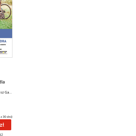
dla
z Gaweł
,
Marek Smyczek
 z 30 dni)
zł
%)