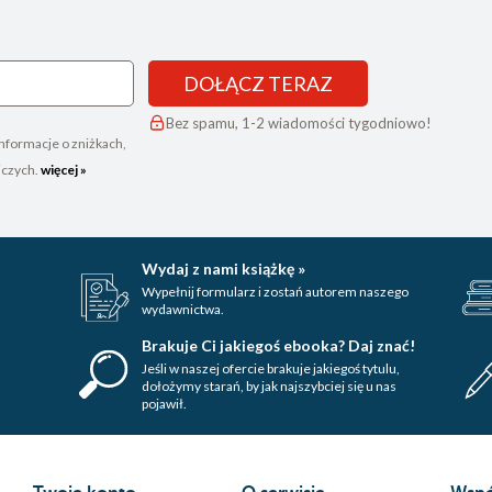
DOŁĄCZ TERAZ
Bez spamu, 1-2 wiadomości tygodniowo!
nformacje o zniżkach,
iczych.
więcej »
Wydaj z nami książkę »
Wypełnij formularz i zostań autorem naszego
wydawnictwa.
Brakuje Ci jakiegoś ebooka? Daj znać!
Jeśli w naszej ofercie brakuje jakiegoś tytulu,
dołożymy starań, by jak najszybciej się u nas
pojawił.