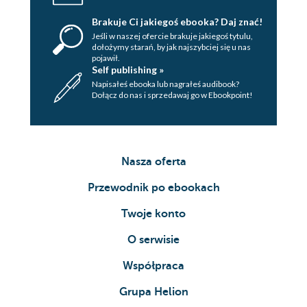
Brakuje Ci jakiegoś ebooka? Daj znać!
Jeśli w naszej ofercie brakuje jakiegoś tytulu,
dołożymy starań, by jak najszybciej się u nas
pojawił.
Self publishing »
Napisałeś ebooka lub nagrałeś audibook?
Dołącz do nas i sprzedawaj go w Ebookpoint!
Nasza oferta
Przewodnik po ebookach
Twoje konto
O serwisie
Współpraca
Grupa Helion