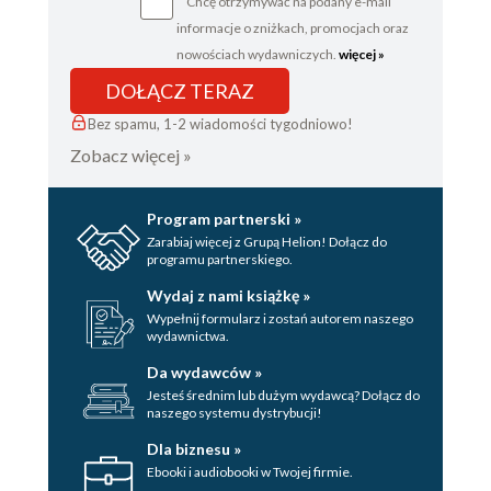
Chcę otrzymywać na podany e-mail
informacje o zniżkach, promocjach oraz
nowościach wydawniczych.
więcej »
DOŁĄCZ TERAZ
Bez spamu, 1-2 wiadomości tygodniowo!
Zobacz więcej »
Program partnerski »
Zarabiaj więcej z Grupą Helion! Dołącz do
programu partnerskiego.
Wydaj z nami książkę »
Wypełnij formularz i zostań autorem naszego
wydawnictwa.
Da wydawców »
Jesteś średnim lub dużym wydawcą? Dołącz do
naszego systemu dystrybucji!
Dla biznesu »
Ebooki i audiobooki w Twojej firmie.