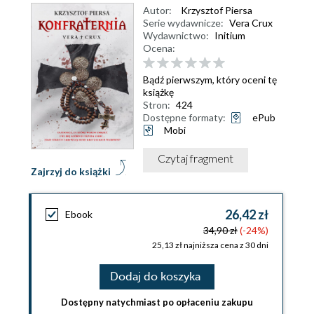
Autor:
Krzysztof Piersa
Serie wydawnicze:
Vera Crux
Wydawnictwo:
Initium
Ocena:
Bądź pierwszym, który oceni tę
książkę
Stron:
424
Dostępne formaty:
ePub
Mobi
Czytaj fragment
Zajrzyj do książki
26,42 zł
Ebook
34,90 zł
(-24%)
25,13 zł najniższa cena z 30 dni
Dodaj do koszyka
Dostępny natychmiast po opłaceniu zakupu