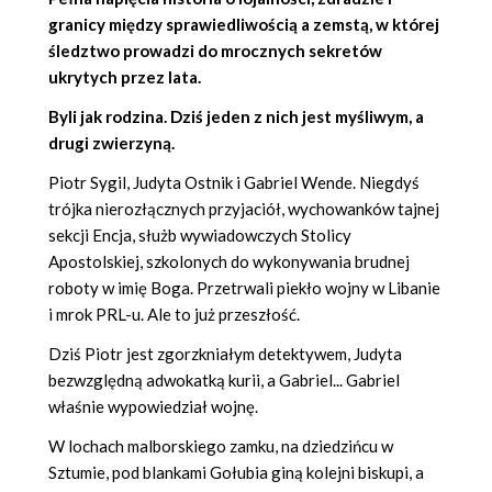
granicy między sprawiedliwością a zemstą, w której
śledztwo prowadzi do mrocznych sekretów
ukrytych przez lata.
Byli jak rodzina. Dziś jeden z nich jest myśliwym, a
drugi zwierzyną.
Piotr Sygil, Judyta Ostnik i Gabriel Wende. Niegdyś
trójka nierozłącznych przyjaciół, wychowanków tajnej
sekcji Encja, służb wywiadowczych Stolicy
Apostolskiej, szkolonych do wykonywania brudnej
roboty w imię Boga. Przetrwali piekło wojny w Libanie
i mrok PRL-u. Ale to już przeszłość.
Dziś Piotr jest zgorzkniałym detektywem, Judyta
bezwzględną adwokatką kurii, a Gabriel... Gabriel
właśnie wypowiedział wojnę.
W lochach malborskiego zamku, na dziedzińcu w
Sztumie, pod blankami Gołubia giną kolejni biskupi, a