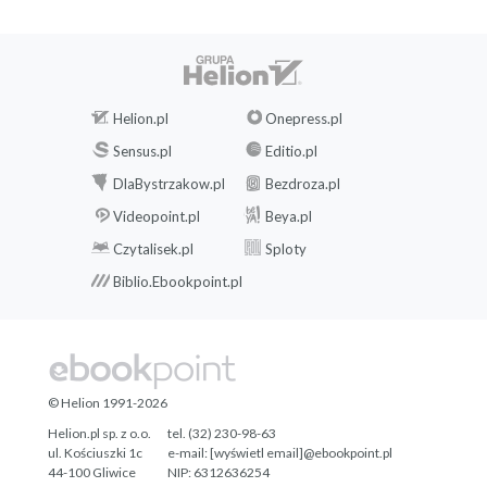
Helion.pl
Onepress.pl
Sensus.pl
Editio.pl
DlaBystrzakow.pl
Bezdroza.pl
Videopoint.pl
Beya.pl
Czytalisek.pl
Sploty
Biblio.Ebookpoint.pl
© Helion 1991-2026
Helion.pl sp. z o.o.
tel. (32) 230-98-63
ul. Kościuszki 1c
e-mail:
[wyświetl email]@ebookpoint.pl
44-100 Gliwice
NIP: 6312636254