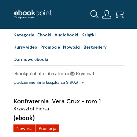
Kategorie
Ebooki
Audiobooki
Książki
Kursy video
Promocje
Nowości
Bestsellery
Darmowe ebooki
ebookpoint.pl
»
Literatura
»
📚 Kryminał
Codziennie inna książka za 9,90zł
Konfraternia. Vera Crux - tom 1
Krzysztof Piersa
(ebook)
Nowość
Promocja