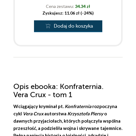
Cena zestawu:
34.34 zł
Zyskujesz: 11.06 zł (-24%)
Dodaj do koszyka
Opis
ebooka
: Konfraternia.
Vera Crux - tom 1
Wciągający kryminał pt.
Konfraternia
rozpoczyna
cykl
Vera Crux
autorstwa
Krzysztofa Piersy
o
dawnych przyjaciołach, których połączyła wspólna
przeszłość, a podzieliła wojna i skrywane tajemnice.
Pełna napięcia historia o lojalności, zdradzie i