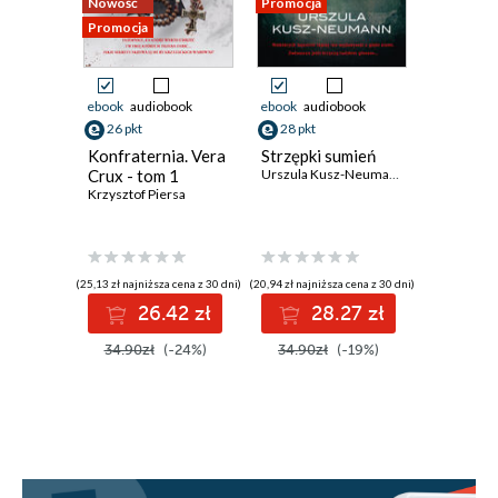
Nowość
Promocja
Promocja
Promocja
ebook
audiobook
ebook
audiobook
ebook
aud
26 pkt
28 pkt
28 pkt
Konfraternia. Vera
Strzępki sumień
Gdzie di
Crux - tom 1
Urszula Kusz-Neumann
dobranoc
Krzysztof Piersa
Księżyc 
pierwsz
Karina Bo
umarłym
(25,13 zł najniższa cena z 30 dni)
(20,94 zł najniższa cena z 30 dni)
(20,94 zł najni
26.42 zł
28.27 zł
2
34.90zł
(-24%)
34.90zł
(-19%)
34.90z