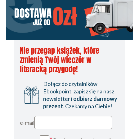
Nie przegap książek, które
zmienią Twój wieczór w
literacką przygodę!
Dołącz do czytelników
Ebookpoint, zapisz się na nasz
newsletter i
odbierz darmowy
prezent
. Czekamy na Ciebie!
e-mail
*